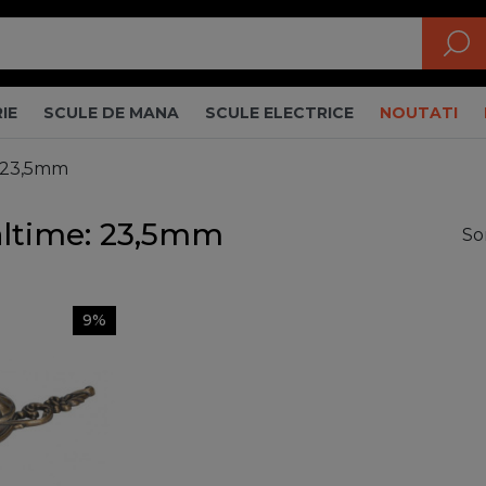
IE
SCULE DE MANA
SCULE ELECTRICE
NOUTATI
: 23,5mm
altime: 23,5mm
So
9%