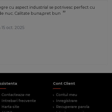
re cu aspect industrial se potrivesc perfect cu
de nuc. Calitate buna,pret bun
a
15 oct. 2025
Asistenta
Cont Client
Contacteaza-ne
Contul meu
Intrebari frecvente
Inregistrare
Harta site
Recuperare parola