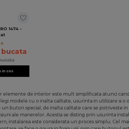
IRO 1474 -
zat
/ bucata
 bucata
 in cos
lor elemente de interior este mult simplificata atunci can
legi modele cu o inalta calitate, usurinta in utilizare si 
un buton special, de inalta calitate care se potriveste in 
iuni ale manerelor. Acestia se disting prin usurinta instal
tern, instalarea este considerata un proces simplu. Cel ma
tare, se face o gaura in foaia usii, prin care butonul est