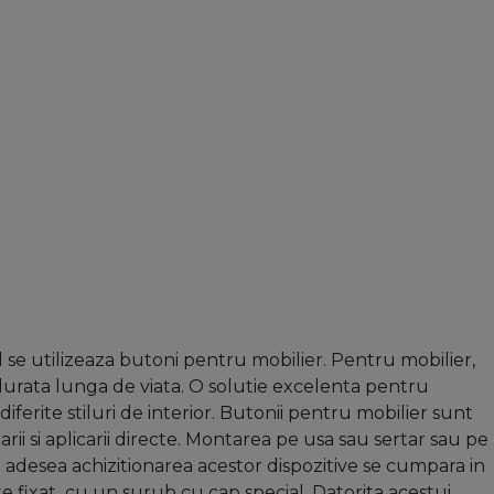
d se utilizeaza butoni pentru mobilier. Pentru mobilier,
o durata lunga de viata. O solutie excelenta pentru
diferite stiluri de interior. Butonii pentru mobilier sunt
arii si aplicarii directe. Montarea pe usa sau sertar sau pe
i adesea achizitionarea acestor dispozitive se cumpara in
e fixat
cu un surub cu cap special. Datorita acestui