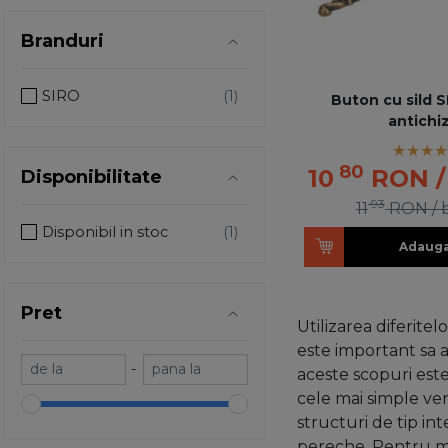
Branduri
SIRO
Buton cu sild S
antichi
80
10
RON
Disponibilitate
93
11
RON
/
Disponibil in stoc
Adauga
Pret
Utilizarea diferite
este important sa a
-
aceste scopuri este 
cele mai simple vers
structuri de tip in
pereche. Pentru mon