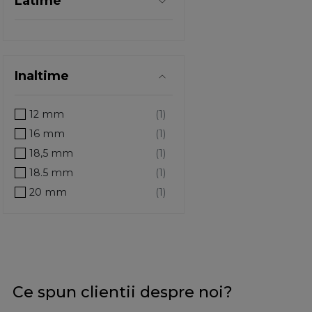
Latime
Inaltime
12 mm
16 mm
18,5 mm
18.5 mm
20 mm
21 m
21 mm
21mm
22 mm
Ce spun clientii despre noi?
22mm
23 mm