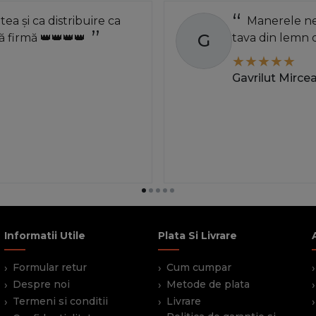
atea și ca distribuire ca
Manerele neg
G
 firmă 👑👑👑👑
tava din lemn 
Gavrilut Mirce
Informatii Utile
Plata Si Livrare
Formular retur
Cum cumpar
Despre noi
Metode de plata
Termeni si conditii
Livrare