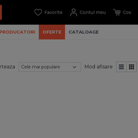
PRODUCATORI
OFERTE
CATALOAGE
rteaza
Mod afisare