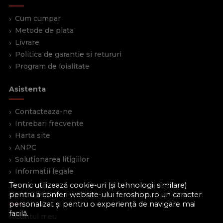
Cum cumpar
Metode de plata
Livrare
Politica de garantie si retururi
Program de loialitate
Asistenta
Contacteaza-ne
Intrebari frecvente
Harta site
ANPC
Solutionarea litigiilor
Informatii legale
Teonic utilizează cookie-uri (și tehnologii similare)
Cont Client
pentru a conferi website-ului feroshop.ro un caracter
personalizat și pentru o experiență de navigare mai
facilă.
Contul meu