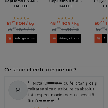
Cepi lemn 8 x 40 -
Cepi lemn 8 x 30 -
Cepi le
HAFELE
HAFELE
HA
17
99
08
51
RON
/ kg
48
RON
/ kg
50
29
89
09
56
RON
/ kg
53
RON
/ kg
55
Adauga in cos
Adauga in cos
Ad
Ce spun clientii despre noi?
Nota 10👑👑❤️👑 cu felicitări și ca și
M
calitatea și ca distribuire ca absolut
tot, respect maxim pentru această
firmă 👑👑👑👑