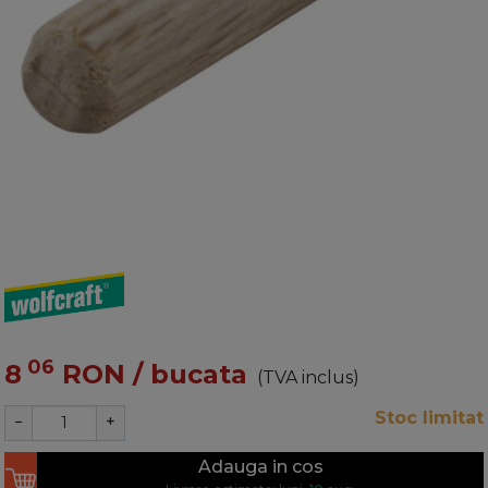
06
8
RON
/ bucata
(TVA inclus)
Stoc limitat
−
+
Adauga in cos