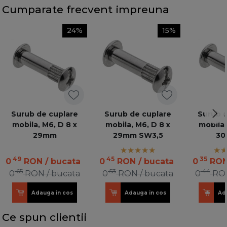
Cumparate frecvent impreuna
24%
15%
Surub de cuplare
Surub de cuplare
Surub d
mobila, M6, D 8 x
mobila, M6, D 8 x
mobila,
29mm
29mm SW3,5
30
49
45
35
0
RON
/ bucata
0
RON
/ bucata
0
RO
65
53
44
0
RON
/ bucata
0
RON
/ bucata
0
RO
Adauga in cos
Adauga in cos
Ad
Ce spun clientii