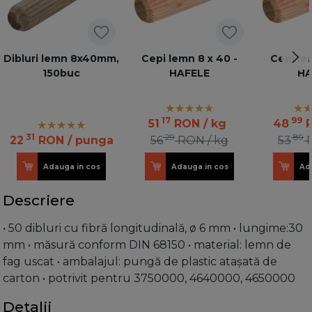
Dibluri lemn 8x40mm,
Cepi lemn 8 x 40 -
Cepi le
150buc
HAFELE
HA
17
99
51
RON
/ kg
48
31
29
89
22
RON
/ punga
56
RON
/ kg
53
Adauga in cos
Adauga in cos
Ad
Descriere
• 50 dibluri cu fibră longitudinală, ø 6 mm • lungime:30
mm • măsură conform DIN 68150 • material: lemn de
fag uscat • ambalajul: pungă de plastic ataşată de
carton • potrivit pentru 3750000, 4640000, 4650000
Detalii