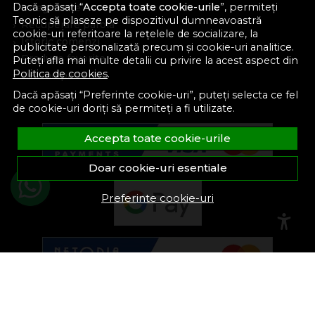
Dacă apăsați “
Accepta toate cookie-urile
”, permiteți
Inregistrare
Teonic să plaseze pe dispozitivul dumneavoastră
Recuperare parola
cookie-uri referitoare la rețelele de socializare, la
Istoric comenzi
publicitate personalizată precum și cookie-uri analitice.
Produse favorite
Puteți afla mai multe detalii cu privire la acest aspect din
Politica de cookies
.
Devino partener
Dacă apăsați “Preferinte cookie-uri”, puteți selecta ce fel
de cookie-uri doriți să permiteți a fi utilizate.
Accepta toate cookie-urile
Doar cookie-uri esentiale
Preferinte cookie-uri