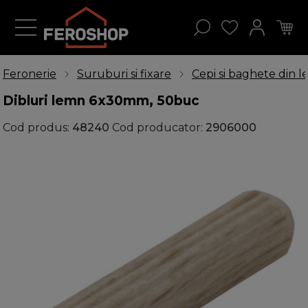
Feronerie
Suruburi si fixare
Cepi si baghete din 
Dibluri lemn 6x30mm, 50buc
Cod produs:
48240
Cod producator:
2906000