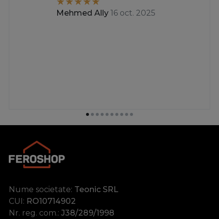
Mehmed Ally
16 oct. 2025
Nume societate:
Teonic SRL
CUI:
RO10714902
Nr. reg. com.:
J38/289/1998