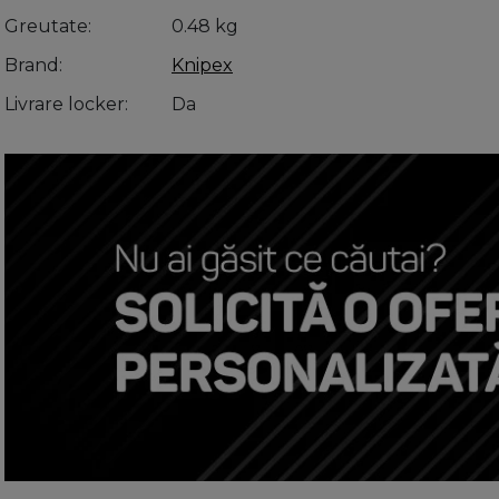
Greutate
0.48 kg
Brand
Knipex
Livrare locker
Da