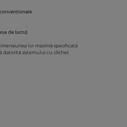
i convenţionale
esa de lucru)
 dimensiunea lor maximă specificată
ă datorită sistemului cu clichet