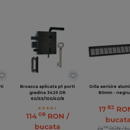
ti
Broasca aplicata pt porti
Grila aerisire alum
gradina 3425 DR
80mm - negru
60/65/100/40/8
82
17
RO
08
114
RON
/
bucat
bucata
05
24
RON
/ b