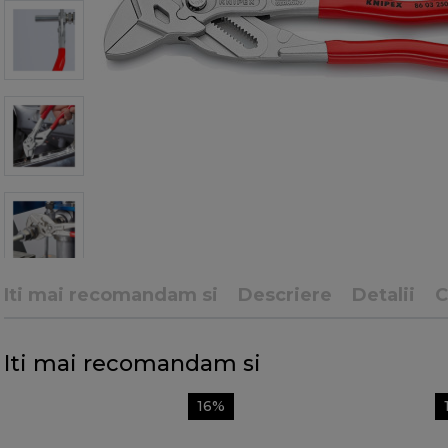
Iti mai recomandam si
Descriere
Detalii
C
Iti mai recomandam si
16%