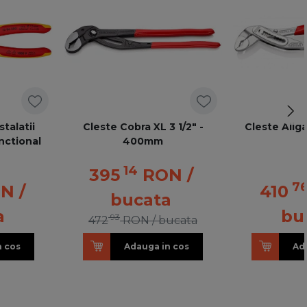
talatii
Cleste Cobra XL 3 1/2" -
Cleste Aliga
nctional
400mm
14
395
RON
/
7
ON
/
410
bucata
a
bu
93
472
RON
/ bucata
n cos
Adauga in cos
Ad