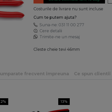
Costurile de livrare nu sunt incluse
Cum te putem ajuta?
Suna-ne: 031 11 00 277
Cere detalii
Trimite-ne un mesaj
Cleste cheie tevi 46mm
umparate frecvent impreuna
Ce spun clientii
12%
13%