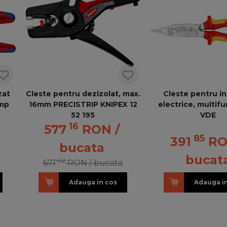
zat
Cleste pentru dezizolat, max.
Cleste pentru ins
mmp
16mm PRECISTRIP KNIPEX 12
electrice, multifu
52 195
VDE
16
577
RON
/
85
391
R
bucata
bucat
02
671
RON
/ bucata
Adauga in cos
Adauga i