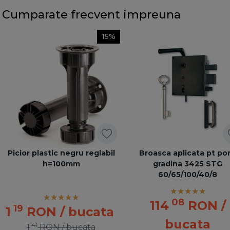
Cumparate frecvent impreuna
15%
Picior plastic negru reglabil
Broasca aplicata pt por
h=100mm
gradina 3425 STG
60/65/100/40/8
08
114
RON
/
19
1
RON
/ bucata
bucata
41
1
RON
/ bucata