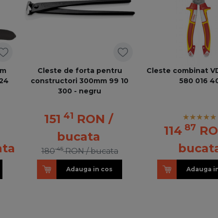
mm
Cleste de forta pentru
Cleste combinat 
24
constructori 300mm 99 10
580 016 4
300 - negru
41
151
RON
/
87
114
R
bucata
ata
bucat
45
180
RON
/ bucata
Adauga in cos
Adauga i