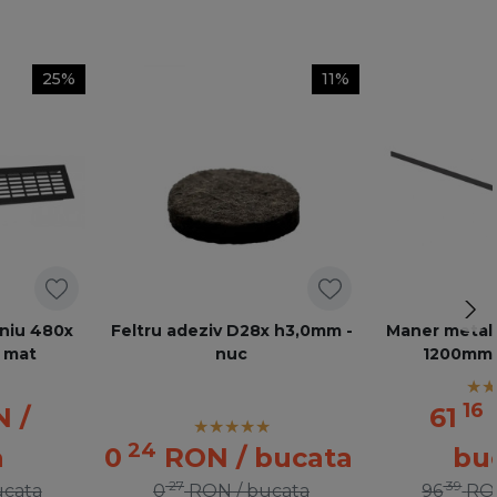
25%
11%
iniu 480x
Feltru adeziv D28x h3,0mm -
Maner metal
 mat
nuc
1200mm 
16
N
/
61
24
a
0
RON
/ bucata
bu
27
39
ucata
0
RON
/ bucata
96
RO