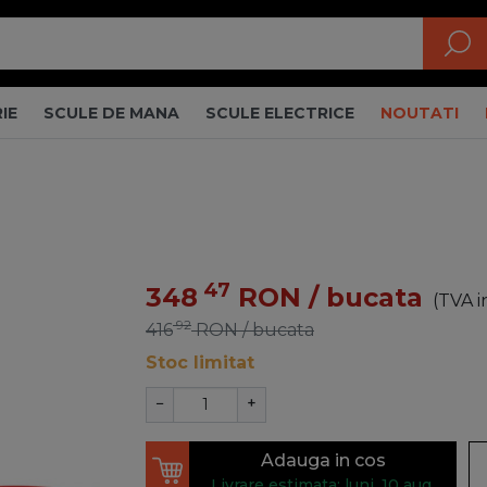
IE
SCULE DE MANA
SCULE ELECTRICE
NOUTATI
47
348
RON
/ bucata
(TVA i
92
416
RON
/ bucata
Stoc limitat
−
+
Adauga in cos
Livrare estimata: luni, 10 aug.