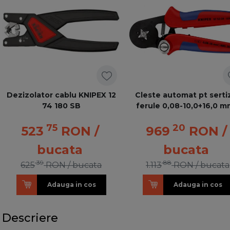
Dezizolator cablu KNIPEX 12
Cleste automat pt serti
74 180 SB
ferule 0,08-10,0+16,0 
75
20
523
RON
/
969
RON
/
bucata
bucata
39
88
625
RON
/ bucata
1.113
RON
/ bucata
Adauga in cos
Adauga in cos
Descriere