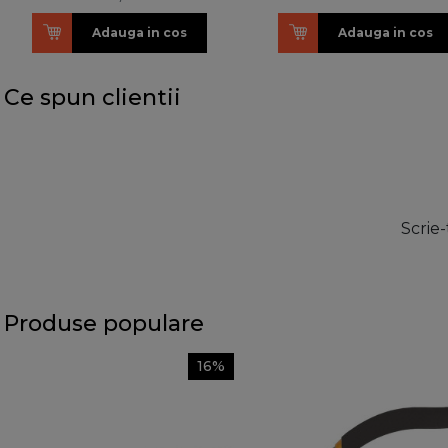
Adauga in cos
Adauga in cos
Ce spun clientii
Scrie-
Produse populare
16%