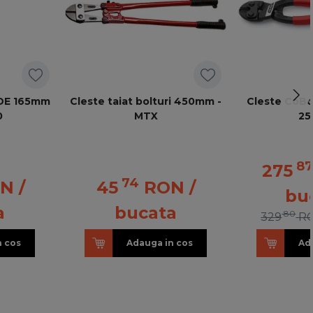
VDE 165mm
Cleste taiat bolturi 450mm -
Cleste CoBol
0
MTX
2
8
275
74
ON
/
45
RON
/
bu
a
bucata
80
329
R
n cos
Adauga in cos
Ad