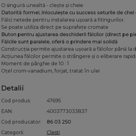
O singură unealtă - clește și cheie
Datorită formei, înlocuiește cu success seturile de che
Fălci netede pentru instalarea ușoară a fitingurilor.
Se poate utiliza direct pe suprafețe cromate
Buton pentru ajustarea deschiderii fălcilor (direct pe pi
Fălcile sunt paralele, oferă o prindere mai solidă
Construcția permite ajustarea ușoară a fălcilor până la
Acţiunea fălcilor permite o strângere și o eliberare rapid
Moment de pârghie de 10 : 1
Oţel crom-vanadium, forjat, tratat în ulei
Detalii
Cod produs
47695
EAN
4003773033837
Cod producator
86 03 250
Categorii
Clesti