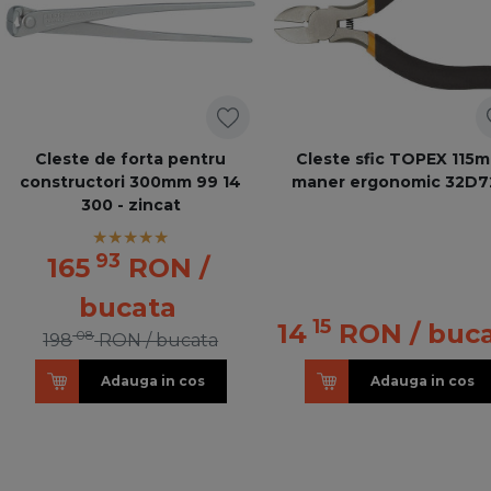
Cleste de forta pentru
Cleste sfic TOPEX 115
constructori 300mm 99 14
maner ergonomic 32D7
300 - zincat
93
165
RON
/
bucata
15
14
RON
/ buc
08
198
RON
/ bucata
Adauga in cos
Adauga in cos