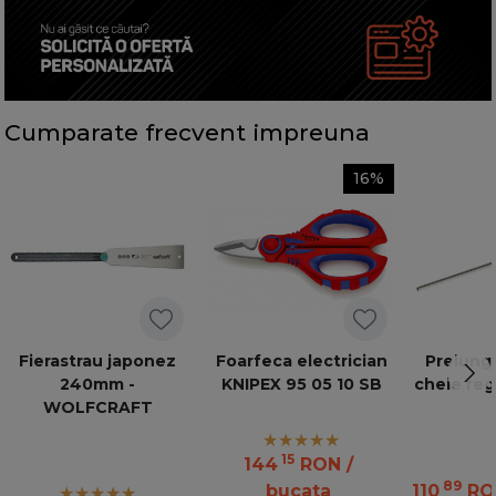
Cumparate frecvent impreuna
16%
Fierastrau japonez
Foarfeca electrician
Prelungi
240mm -
KNIPEX 95 05 10 SB
cheie reg
WOLFCRAFT
15
144
RON
/
89
bucata
110
RO