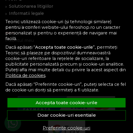
Solutionarea litigiilor
Informatii legale
Teonic utilizează cookie-uri (și tehnologii similare)
Cont Client
pentru a conferi website-ului feroshop.ro un caracter
personalizat și pentru o experiență de navigare mai
facilă.
Contul meu
Dacă apăsați “
Accepta toate cookie-urile
”, permiteți
Inregistrare
Teonic să plaseze pe dispozitivul dumneavoastră
Recuperare parola
cookie-uri referitoare la rețelele de socializare, la
Istoric comenzi
publicitate personalizată precum și cookie-uri analitice.
Produse favorite
Puteți afla mai multe detalii cu privire la acest aspect din
Politica de cookies
.
Devino partener
Dacă apăsați “Preferinte cookie-uri”, puteți selecta ce fel
de cookie-uri doriți să permiteți a fi utilizate.
Accepta toate cookie-urile
Doar cookie-uri esentiale
Preferinte cookie-uri