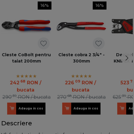
16%
16%
Cleste CoBolt pentru
Cleste cobra 2 3/4" -
Dezizol
taiat 200mm
300mm
KNIPEX 1
68
09
7
242
RON
/
226
RON
/
523
bucata
bucata
bu
39
68
39
290
RON
/ bucata
270
RON
/ bucata
625
R
Adauga in cos
Adauga in cos
Ad
Descriere