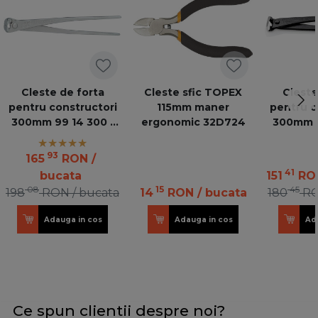
Cleste de forta
Cleste sfic TOPEX
Cleste
pentru constructori
115mm maner
pentru c
300mm 99 14 300 -
ergonomic 32D724
300mm 9
zincat
n
93
165
RON
/
41
bucata
151
RO
08
15
45
198
RON
/ bucata
14
RON
/ bucata
180
R
Adauga in cos
Adauga in cos
Ad
Ce spun clientii despre noi?