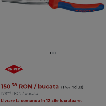
38
150
RON
/ bucata
(TVA inclus)
42
179
RON
/ bucata
Livrare la comanda in 12 zile lucratoare.