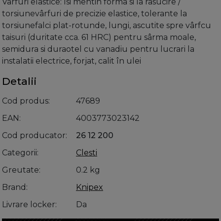
Vârfuri elastice: îsi mentin forma si la rasucire /
torsiunevârfuri de precizie elastice, tolerante la
torsiunefalci plat-rotunde, lungi, ascutite spre vârfcu
taisuri (duritate cca. 61 HRC) pentru sârma moale,
semidura si duraotel cu vanadiu pentru lucrari la
instalatii electrice, forjat, calit în ulei
Detalii
Cod produs
47689
EAN
4003773023142
Cod producator
26 12 200
Categorii
Clesti
Greutate
0.2 kg
Brand
Knipex
Livrare locker
Da