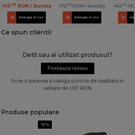
18
16
74
149
RON
/ bucata
172
RON
/ bucata
143
R
Adauga in cos
Adauga in cos
Ad
Ce spun clientii
Detii sau ai utilizat produsul?
Posteaza review
Scrie-ti parerea si castiga puncte de loialitate in
valoare de 1,00 RON.
Produse populare
16%