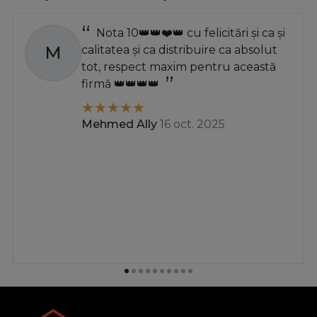
Nota 10👑👑❤️👑 cu felicitări și ca și
M
calitatea și ca distribuire ca absolut
tot, respect maxim pentru această
firmă 👑👑👑👑
Mehmed Ally
16 oct. 2025