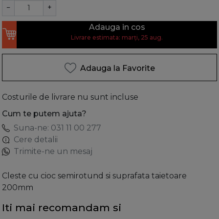
−
+
Adauga in cos
Livrare estimata: marți, 25 aug.
Adauga la Favorite
Costurile de livrare nu sunt incluse
Cum te putem ajuta?
Suna-ne: 031 11 00 277
Cere detalii
Trimite-ne un mesaj
Cleste cu cioc semirotund si suprafata taietoare
200mm
Iti mai recomandam si