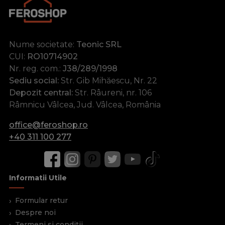
Nume societate:
Teonic SRL
CUI:
RO10714902
Nr. reg. com.:
J38/289/1998
Sediu social:
Str. Gib Mihăescu, Nr. 22
Depozit central:
Str. Râureni, nr. 106
Râmnicu Vâlcea, Jud. Vâlcea, România
office@feroshop.ro
+40 311 100 277
Informatii Utile
Formular retur
Despre noi
Termeni si conditii