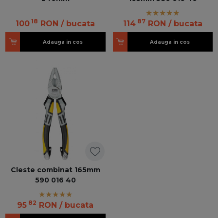
18
87
100
RON
/ bucata
114
RON
/ bucata
Adauga in cos
Adauga in cos
Cleste combinat 165mm
590 016 40
82
95
RON
/ bucata