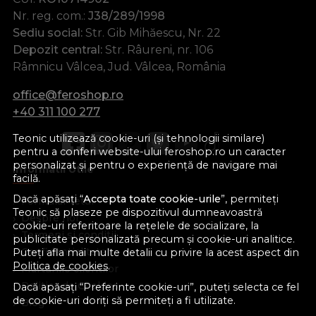
Nr. reg. com.:
J38/289/1998
Sediu social:
Str. Gib Mihăescu, Nr. 22
Depozit central:
Str. Râureni, nr. 106
Râmnicu Vâlcea, Jud. Vâlcea, România
office@feroshop.ro
+40 311 100 277
Teonic utilizează cookie-uri (și tehnologii similare)
pentru a conferi website-ului feroshop.ro un caracter
personalizat și pentru o experiență de navigare mai
Informatii Utile
facilă.
Dacă apăsați “
Accepta toate cookie-urile
”, permiteți
Formular retur
Teonic să plaseze pe dispozitivul dumneavoastră
Despre noi
cookie-uri referitoare la rețelele de socializare, la
Termeni si conditii
publicitate personalizată precum și cookie-uri analitice.
Confidentialitate
Puteți afla mai multe detalii cu privire la acest aspect din
Politica de cookies
.
Marturiile clientilor
Politica de Cookies
Dacă apăsați “Preferinte cookie-uri”, puteți selecta ce fel
de cookie-uri doriți să permiteți a fi utilizate.
Blog