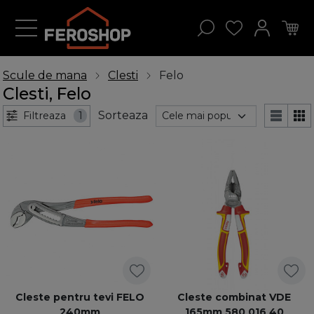
Scule de mana
Clesti
Felo
Clesti, Felo
Sorteaza
Filtreaza
1
Cleste pentru tevi FELO
Cleste combinat VDE
240mm
165mm 580 016 40