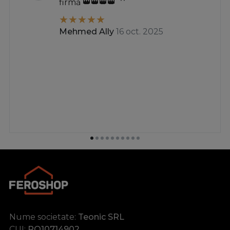
firmă 👑👑👑👑
Mehmed Ally
16 oct. 2025
Nume societate:
Teonic SRL
CUI:
RO10714902