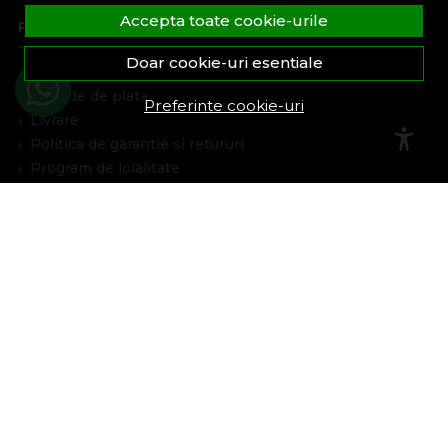
Accepta toate cookie-urile
Plata Si Livrare
Doar cookie-uri esentiale
Cum cumpar
Metode de plata
Preferinte cookie-uri
Livrare
Politica de garantie si retururi
Program de loialitate
Asistenta
Contacteaza-ne
Intrebari frecvente
Harta site
ANPC
Solutionarea litigiilor
Informatii legale
Cont Client