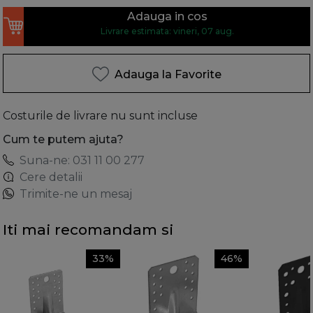
Adauga in cos
Livrare estimata: vineri, 07 aug.
Adauga la Favorite
Costurile de livrare nu sunt incluse
Cum te putem ajuta?
Suna-ne: 031 11 00 277
Cere detalii
Trimite-ne un mesaj
Iti mai recomandam si
33%
46%