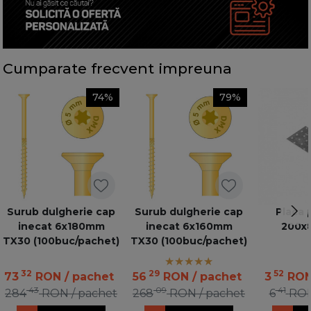
Cumparate frecvent impreuna
74%
79%
Surub dulgherie cap
Surub dulgherie cap
Placa 
inecat 6x180mm
inecat 6x160mm
200x
TX30 (100buc/pachet)
TX30 (100buc/pachet)
32
29
52
73
RON
/ pachet
56
RON
/ pachet
3
RO
43
09
41
284
RON
/ pachet
268
RON
/ pachet
6
RO