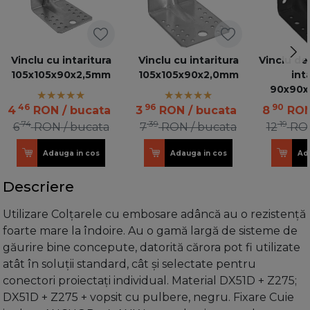
Vinclu cu intaritura
Vinclu cu intaritura
Vinclu de
105x105x90x2,5mm
105x105x90x2,0mm
int
90x90x
n
46
96
90
4
RON
/ bucata
3
RON
/ bucata
8
RO
74
39
19
6
RON
/ bucata
7
RON
/ bucata
12
RO
Adauga in cos
Adauga in cos
Ad
Descriere
Utilizare Colțarele cu embosare adâncă au o rezistență
foarte mare la îndoire. Au o gamă largă de sisteme de
găurire bine concepute, datorită cărora pot fi utilizate
atât în soluții standard, cât și selectate pentru
conectori proiectați individual. Material DX51D + Z275;
DX51D + Z275 + vopsit cu pulbere, negru. Fixare Cuie