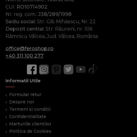
CUI:
RO10714902
Nr. reg. com.:
J38/289/1998
Sediu social:
Str. Gib Mihăescu, Nr. 22
Depozit central:
Str. Râureni, nr. 106
Râmnicu Vâlcea, Jud. Vâlcea, România
office@feroshop.ro
+40 311 100 277
Informatii Utile
Formular retur
Despre noi
Termeni si conditii
Confidentialitate
Marturiile clientilor
Politica de Cookies