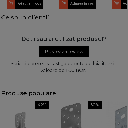
Adauga in cos
Adauga in cos
Ad
Ce spun clientii
Detii sau ai utilizat produsul?
Posteaza review
Scrie-ti parerea si castiga puncte de loialitate in
valoare de 1,00 RON.
Produse populare
42%
32%