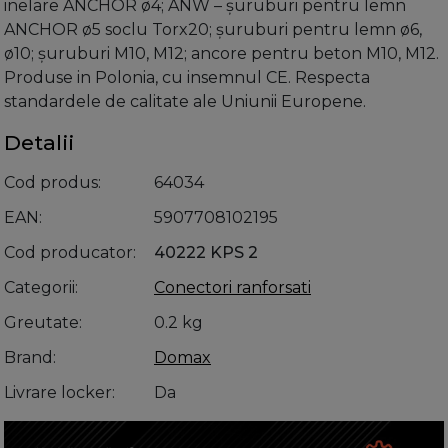
inelare ANCHOR ø4; ANW – șuruburi pentru lemn
ANCHOR ø5 soclu Torx20; șuruburi pentru lemn ø6,
ø10; șuruburi M10, M12; ancore pentru beton M10, M12.
Produse in Polonia, cu insemnul CE. Respecta
standardele de calitate ale Uniunii Europene.
Detalii
Cod produs
64034
EAN
5907708102195
Cod producator
40222 KPS 2
Categorii
Conectori ranforsati
Greutate
0.2 kg
Brand
Domax
Livrare locker
Da