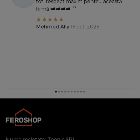
tot, respect maxim pentru această
firmă 👑👑👑👑
Mehmed Ally
16 oct. 2025
Nume societate:
Teonic SRL