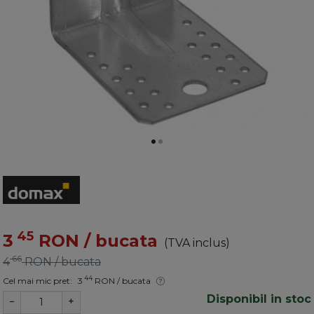
45
3
RON
/ bucata
(TVA inclus)
66
4
RON
/ bucata
44
Cel mai mic pret:
3
RON
/ bucata
Disponibil in stoc
−
+