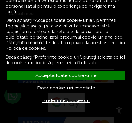
Cont Client
pentru a conferi website-ului feroshop.ro un caracter
personalizat și pentru o experiență de navigare mai
facilă.
Contul meu
Dacă apăsați “
Accepta toate cookie-urile
”, permiteți
Inregistrare
Teonic să plaseze pe dispozitivul dumneavoastră
Recuperare parola
cookie-uri referitoare la rețelele de socializare, la
Istoric comenzi
publicitate personalizată precum și cookie-uri analitice.
Produse favorite
Puteți afla mai multe detalii cu privire la acest aspect din
Politica de cookies
.
Devino partener
Dacă apăsați “Preferinte cookie-uri”, puteți selecta ce fel
de cookie-uri doriți să permiteți a fi utilizate.
Accepta toate cookie-urile
Doar cookie-uri esentiale
Preferinte cookie-uri