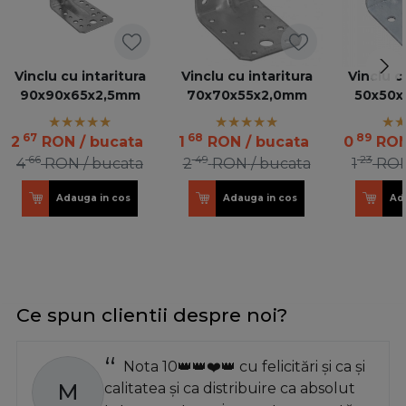
Vinclu cu intaritura
Vinclu cu intaritura
Vinclu c
90x90x65x2,5mm
70x70x55x2,0mm
50x50x
67
68
89
2
RON
/ bucata
1
RON
/ bucata
0
RO
66
49
23
4
RON
/ bucata
2
RON
/ bucata
1
RO
Adauga in cos
Adauga in cos
Ad
Ce spun clientii despre noi?
Nota 10👑👑❤️👑 cu felicitări și ca și
M
calitatea și ca distribuire ca absolut