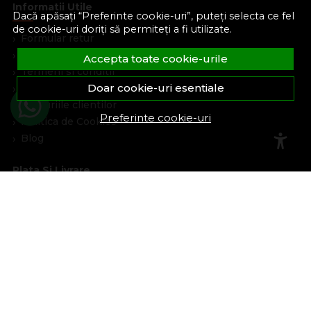
Informatii Utile
Dacă apăsați “Preferinte cookie-uri”, puteți selecta ce fel
de cookie-uri doriți să permiteți a fi utilizate.
Formular retur
Despre noi
Accepta toate cookie-urile
Termeni si conditii
Doar cookie-uri esentiale
Confidentialitate
Marturiile clientilor
Preferinte cookie-uri
Politica de Cookies
Blog
Plata Si Livrare
Cum cumpar
Metode de plata
Livrare
Politica de garantie si retururi
Program de loialitate
Asistenta