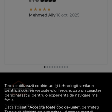
firmă 👑👑👑👑
Mehmed Ally
16 oct. 2025
Teonic utilizează cookie-uri (și tehnologii similare)
pentru a conferi website-ului feroshop.ro un caracter
personalizat și pentru o experiență de navigare mai
facilă.
Nume societate:
Teonic SRL
Dacă apăsați “
Accepta toate cookie-urile
”, permiteți
CUI:
RO10714902