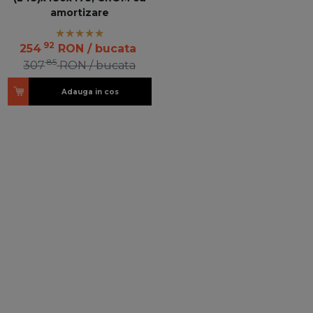
amortizare
92
254
RON
/ bucata
85
307
RON
/ bucata
Adauga in cos