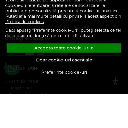
Teonic să plaseze pe dispozitivul dumneavoastră
cookie-uri referitoare la rețelele de socializare, la
Nr. reg. com.:
J38/289/1998
publicitate personalizată precum și cookie-uri analitice.
Sediu social:
Str. Gib Mihăescu, Nr. 22
Puteți afla mai multe detalii cu privire la acest aspect din
Depozit central:
Str. Râureni, nr. 106
Politica de cookies
.
Râmnicu Vâlcea, Jud. Vâlcea, România
Dacă apăsați “Preferinte cookie-uri”, puteți selecta ce fel
de cookie-uri doriți să permiteți a fi utilizate.
office@feroshop.ro
+40 311 100 277
Accepta toate cookie-urile
Doar cookie-uri esentiale
Informatii Utile
Preferinte cookie-uri
Formular retur
Despre noi
Termeni si conditii
Confidentialitate
Marturiile clientilor
Politica de Cookies
Blog