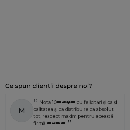
Ce spun clientii despre noi?
Nota 10👑👑❤️👑 cu felicitări și ca și
M
calitatea și ca distribuire ca absolut
tot, respect maxim pentru această
firmă 👑👑👑👑