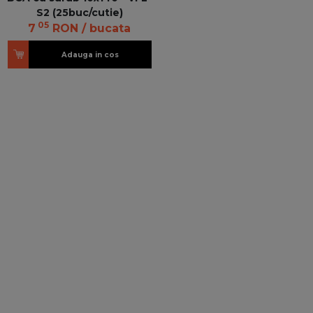
S2 (25buc/cutie)
05
7
RON
/ bucata
Adauga in cos