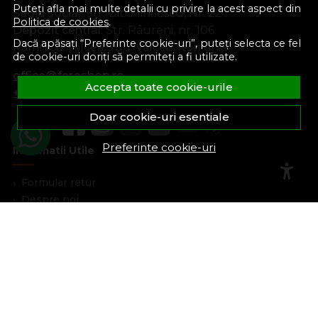
Puteți afla mai multe detalii cu privire la acest aspect din
Sediu social:
Str. Gib Mihăescu, Nr. 22
Politica de cookies
.
Depozit central:
Str. Râureni, nr. 106
Dacă apăsați “Preferinte cookie-uri”, puteți selecta ce fel
Râmnicu Vâlcea, Jud. Vâlcea, România
de cookie-uri doriți să permiteți a fi utilizate.
office@feroshop.ro
Accepta toate cookie-urile
+40 311 100 277
Doar cookie-uri esentiale
Preferinte cookie-uri
Informatii Utile
Formular retur
Despre noi
Termeni si conditii
Confidentialitate
Marturiile clientilor
Politica de Cookies
Blog
Plata Si Livrare