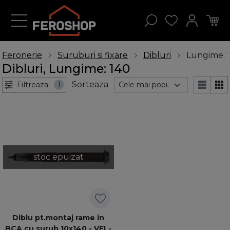
Feronerie
Suruburi si fixare
Dibluri
Lungime: 
Dibluri, Lungime: 140
Sorteaza
Filtreaza
1
stoc epuizat
Diblu pt.montaj rame in
BCA cu surub 10x140 - VFL-