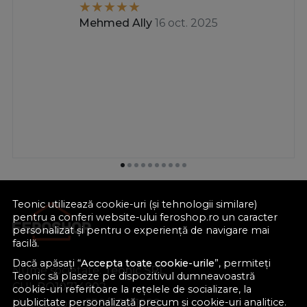
Mehmed Ally
16 oct. 2025
Teonic utilizează cookie-uri (și tehnologii similare)
pentru a conferi website-ului feroshop.ro un caracter
personalizat și pentru o experiență de navigare mai
facilă.
Dacă apăsați “
Accepta toate cookie-urile
”, permiteți
Nume societate:
Teonic SRL
Teonic să plaseze pe dispozitivul dumneavoastră
CUI:
RO10714902
cookie-uri referitoare la rețelele de socializare, la
publicitate personalizată precum și cookie-uri analitice.
Nr. reg. com.:
J38/289/1998