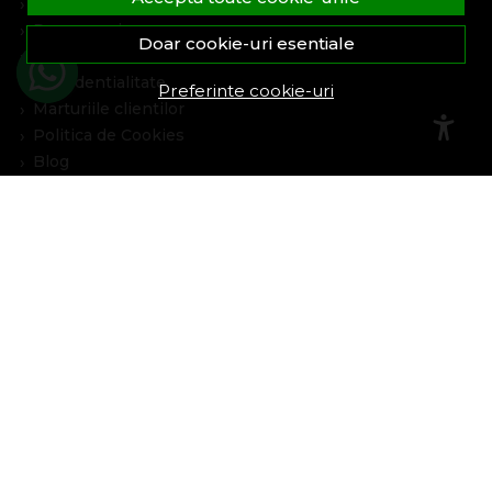
Formular retur
Despre noi
Doar cookie-uri esentiale
Termeni si conditii
Confidentialitate
Preferinte cookie-uri
Marturiile clientilor
Politica de Cookies
Blog
Plata Si Livrare
Cum cumpar
Metode de plata
Livrare
Politica de garantie si retururi
Program de loialitate
Asistenta
Contacteaza-ne