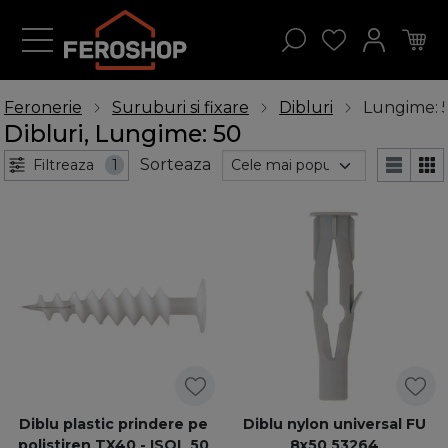
Feronerie
Suruburi si fixare
Dibluri
Lungime: 
Dibluri, Lungime: 50
Sorteaza
Filtreaza
1
Diblu plastic prindere pe
Diblu nylon universal FU
polistiren TX40 - ISOL 50
8x50 53264