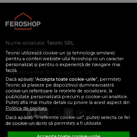
Nume societate:
Teonic SRL
CUI:
RO10714902
Teonic utilizează cookie-uri (și tehnologii similare)
Nr. reg. com.:
J38/289/1998
pentru a conferi website-ului feroshop.ro un caracter
personalizat și pentru o experiență de navigare mai
Sediu social:
Str. Gib Mihăescu, Nr. 22
facilă.
Depozit central:
Str. Râureni, nr. 106
Dacă apăsați “
Accepta toate cookie-urile
”, permiteți
Râmnicu Vâlcea, Jud. Vâlcea, România
Teonic să plaseze pe dispozitivul dumneavoastră
cookie-uri referitoare la rețelele de socializare, la
office@feroshop.ro
publicitate personalizată precum și cookie-uri analitice.
+40 311 100 277
Puteți afla mai multe detalii cu privire la acest aspect din
Politica de cookies
.
Dacă apăsați “Preferinte cookie-uri”, puteți selecta ce fel
de cookie-uri doriți să permiteți a fi utilizate.
Informatii Utile
Accepta toate cookie-urile