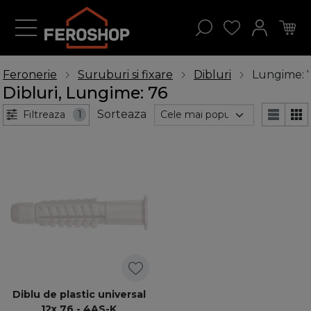
Feronerie
Suruburi si fixare
Dibluri
Lungime: 
Dibluri, Lungime: 76
Sorteaza
Filtreaza
1
Diblu de plastic universal
12x 76 - 4AS-K