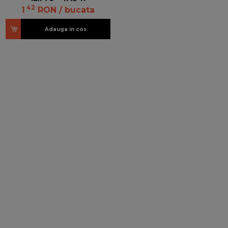
42
1
RON
/ bucata
Adauga in cos