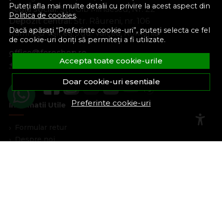
Puteți afla mai multe detalii cu privire la acest aspect din
Sediu social:
Str. Gib Mihăescu, Nr. 22
Politica de cookies
.
Depozit central:
Str. Râureni, nr. 106
Dacă apăsați “Preferinte cookie-uri”, puteți selecta ce fel
Râmnicu Vâlcea, Jud. Vâlcea, România
de cookie-uri doriți să permiteți a fi utilizate.
office@feroshop.ro
Accepta toate cookie-urile
+40 311 100 277
Doar cookie-uri esentiale
Preferinte cookie-uri
Informatii Utile
Formular retur
Despre noi
Termeni si conditii
Confidentialitate
Marturiile clientilor
Politica de Cookies
Blog
Plata Si Livrare