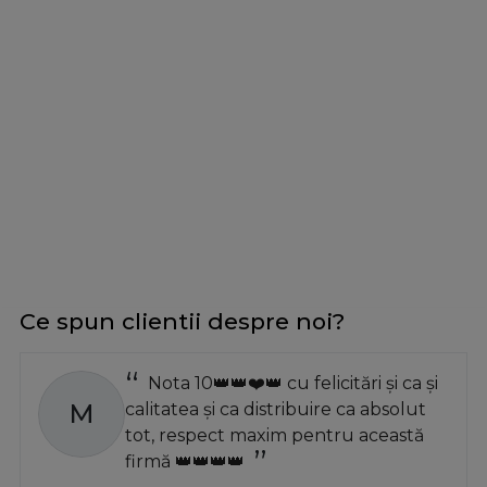
Ce spun clientii despre noi?
Nota 10👑👑❤️👑 cu felicitări și ca și
M
calitatea și ca distribuire ca absolut
tot, respect maxim pentru această
firmă 👑👑👑👑