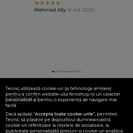
Mehmed Ally
16 oct. 2025
Teonic utilizează cookie-uri (și tehnologii similare)
pentru a conferi website-ului feroshop.ro un caracter
personalizat și pentru o experiență de navigare mai
facilă.
Dacă apăsați “
Accepta toate cookie-urile
”, permiteți
Nume societate:
Teonic SRL
Teonic să plaseze pe dispozitivul dumneavoastră
CUI:
RO10714902
cookie-uri referitoare la rețelele de socializare, la
publicitate personalizată precum și cookie-uri analitice.
Nr. reg. com.:
J38/289/1998