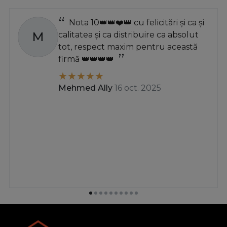
Nota 10👑👑❤️👑 cu felicitări și ca și
M
calitatea și ca distribuire ca absolut
tot, respect maxim pentru această
firmă 👑👑👑👑
Mehmed Ally
16 oct. 2025