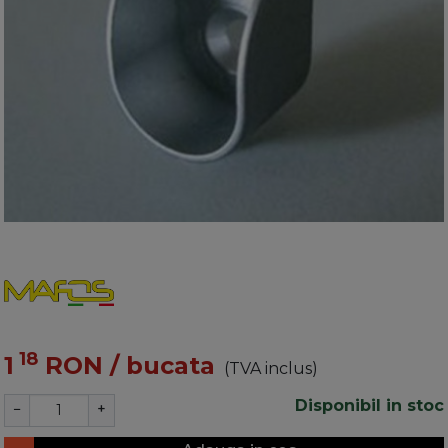
18
1
RON
/ bucata
(TVA inclus)
Disponibil in stoc
−
+