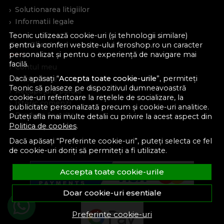
Solutionarea litigiilor
Informatii legale
Teonic utilizează cookie-uri (și tehnologii similare)
Cont Client
pentru a conferi website-ului feroshop.ro un caracter
personalizat și pentru o experiență de navigare mai
facilă.
Contul meu
Dacă apăsați “
Accepta toate cookie-urile
”, permiteți
Inregistrare
Teonic să plaseze pe dispozitivul dumneavoastră
Recuperare parola
cookie-uri referitoare la rețelele de socializare, la
Istoric comenzi
publicitate personalizată precum și cookie-uri analitice.
Produse favorite
Puteți afla mai multe detalii cu privire la acest aspect din
Politica de cookies
.
Devino partener
Dacă apăsați “Preferinte cookie-uri”, puteți selecta ce fel
de cookie-uri doriți să permiteți a fi utilizate.
Accepta toate cookie-urile
Doar cookie-uri esentiale
Preferinte cookie-uri