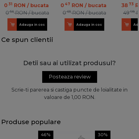
31
47
73
0
RON
/ bucata
0
RON
/ bucata
38
56
65
98
0
RON
/ bucata
0
RON
/ bucata
49
Adauga in cos
Adauga in cos
Ad
Ce spun clientii
Detii sau ai utilizat produsul?
Posteaza review
Scrie-ti parerea si castiga puncte de loialitate in
valoare de 1,00 RON.
Produse populare
46%
30%