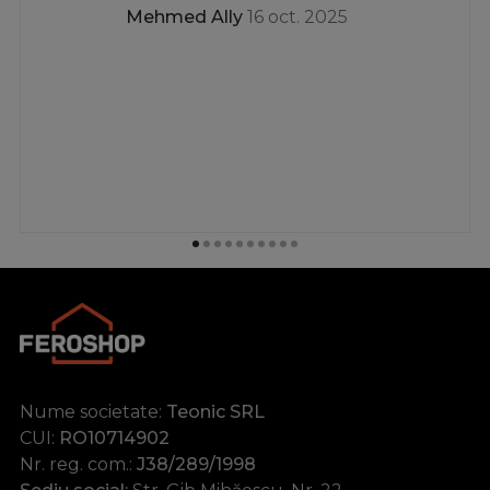
Mehmed Ally
16 oct. 2025
Nume societate:
Teonic SRL
CUI:
RO10714902
Nr. reg. com.:
J38/289/1998