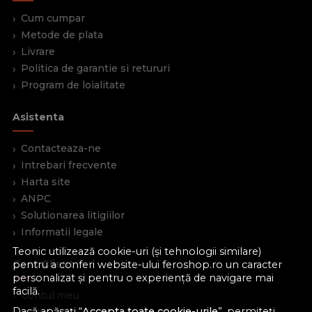
Cum cumpar
Metode de plata
Livrare
Politica de garantie si retururi
Program de loialitate
Asistenta
Contacteaza-ne
Intrebari frecvente
Harta site
ANPC
Solutionarea litigiilor
Informatii legale
Teonic utilizează cookie-uri (și tehnologii similare)
Cont Client
pentru a conferi website-ului feroshop.ro un caracter
personalizat și pentru o experiență de navigare mai
facilă.
Contul meu
Dacă apăsați “
Accepta toate cookie-urile
”, permiteți