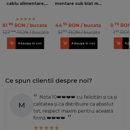
cablu alimentare,
montare sub blat max
neagra
40mm, 12V/24V, max
50WW, cablu 500mm
96
55
76
81
RON
/ bucata
44
RON
/ bucata
0
RO
04
99
21
127
RON
/ bucata
51
RON
/ bucata
1
RO
Adauga in cos
Adauga in cos
Ad
Ce spun clientii despre noi?
Nota 10👑👑❤️👑 cu felicitări și ca și
M
calitatea și ca distribuire ca absolut
tot, respect maxim pentru această
firmă 👑👑👑👑