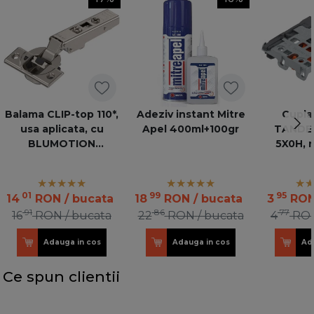
Balama CLIP-top 110*,
Adeziv instant Mitre
Cuplaj
usa aplicata, cu
Apel 400ml+100gr
TANDEM,
BLUMOTION
5X0H, 
incorporat
inalti
T51.170
10
01
99
95
14
RON
/ bucata
18
RON
/ bucata
3
RO
91
86
77
16
RON
/ bucata
22
RON
/ bucata
4
RO
Adauga in cos
Adauga in cos
Ad
Ce spun clientii