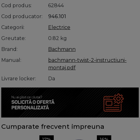
Cod produs
62844
Cod producator
946.101
Categorii
Electrice
Greutate
0.82 kg
Brand
Bachmann
Manual
bachmann-twist-2-instructiuni-
montaj.pdf
Livrare locker
Da
Cumparate frecvent impreuna
17%
16%