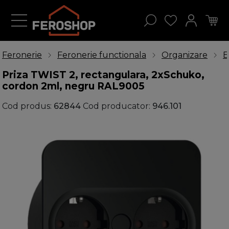
Feronerie
Feronerie functionala
Organizare
E
Priza TWIST 2, rectangulara, 2xSchuko,
cordon 2ml, negru RAL9005
Cod produs:
62844
Cod producator:
946.101