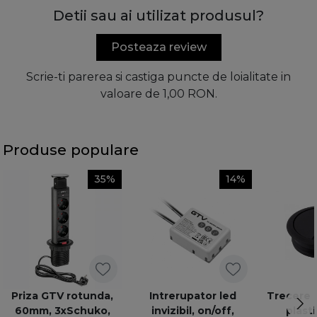
Detii sau ai utilizat produsul?
Posteaza review
Scrie-ti parerea si castiga puncte de loialitate in
valoare de 1,00 RON.
Produse populare
35%
14%
Priza GTV rotunda,
Intrerupator led
Trecere 
60mm, 3xSchuko,
invizibil, on/off,
plast