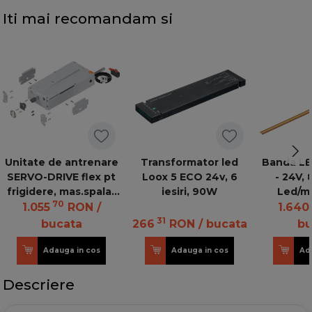
Iti mai recomandam si
Unitate de antrenare
Transformator led
Banda LE
SERVO-DRIVE flex pt
Loox 5 ECO 24v, 6
- 24V,
frigidere, mas.spalat
iesiri, 90W
Led/m,
70
si accesorii de montaj
lumina r
1.055
RON
/
1.640
Z10C500A ANTR+ZU
IP4
31
bucata
266
RON
/ bucata
bu
Adauga in cos
Adauga in cos
Ad
Descriere