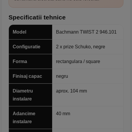
Specificatii tehnice
Model
Bachmann TWIST 2 946.101
Configuratie
2 x prize Schuko, negre
Forma
rectangulara / square
Finisaj capac
negru
Diametru
aprox. 104 mm
instalare
Adancime
40 mm
instalare