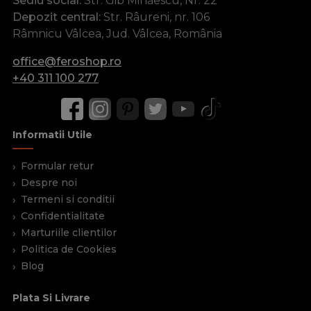
Sediu social:
Str. Gib Mihăescu, Nr. 22
Depozit central:
Str. Râureni, nr. 106
Râmnicu Vâlcea, Jud. Vâlcea, România
office@feroshop.ro
+40 311 100 277
Informatii Utile
Formular retur
Despre noi
Termeni si conditii
Confidentialitate
Marturiile clientilor
Politica de Cookies
Blog
Plata Si Livrare