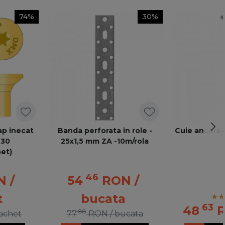
74%
30%
ap inecat
Banda perforata in role -
Cuie ancora 
X30
25x1,5 mm ZA -10m/rola
et)
46
N
/
54
RON
/
t
bucata
63
48
88
pachet
77
RON
/ bucata