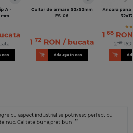
p A -
Coltar de armare 50x50mm
Ancora pana 
0 mm
FS-06
32x1
68
bucata
1
RO
72
1
RON
/ bucata
49
cata
2
RO
n cos
Adauga in cos
Ad
re cu aspect industrial se potrivesc perfect cu
de nuc. Calitate buna,pret bun