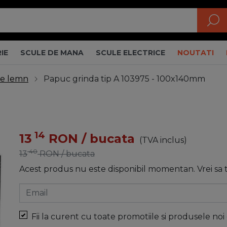
IE
SCULE DE MANA
SCULE ELECTRICE
NOUTATI
re lemn
Papuc grinda tip A 103975 - 100x140mm
14
13
RON
/ bucata
(TVA inclus)
40
13
RON
/ bucata
Acest produs nu este disponibil momentan. Vrei sa
Email
Fii la curent cu toate promotiile si produsele noi