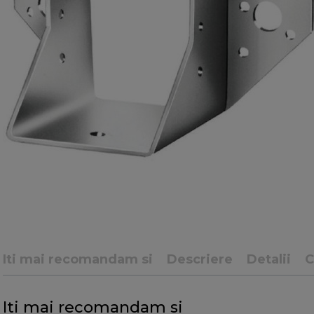
Iti mai recomandam si
Descriere
Detalii
C
Iti mai recomandam si