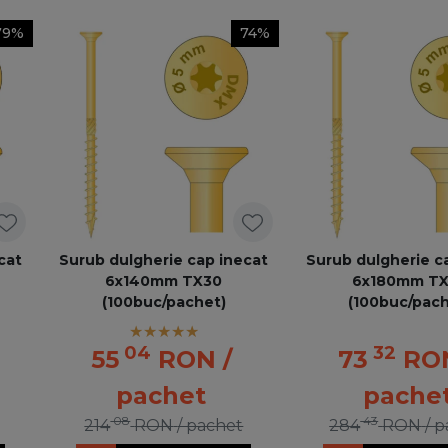
79%
74%
cat
Surub dulgherie cap inecat
Surub dulgherie c
6x140mm TX30
6x180mm T
(100buc/pachet)
(100buc/pach
04
32
55
RON
/
73
RO
pachet
pache
08
43
214
RON
/ pachet
284
RON
/ 