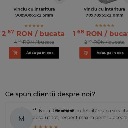
Vinclu cu intaritura
Vinclu cu intaritura
90x90x65x2,5mm
70x70x55x2,0mm
67
68
2
RON
/ bucata
1
RON
/ buca
66
49
4
RON
/ bucata
2
RON
/ bucata
Adauga in cos
Adauga in cos
Ce spun clientii despre noi?
Nota 10👑👑❤️👑 cu felicitări și ca și calit
M
absolut tot, respect maxim pentru această