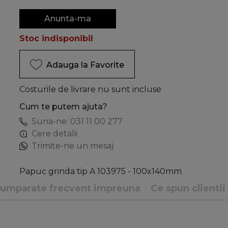
Anunta-ma
Stoc indisponibil
Adauga la Favorite
Costurile de livrare nu sunt incluse
Cum te putem ajuta?
Suna-ne: 031 11 00 277
Cere detalii
Trimite-ne un mesaj
Papuc grinda tip A 103975 - 100x140mm
umparate frecvent impreuna
Ce spun clientii