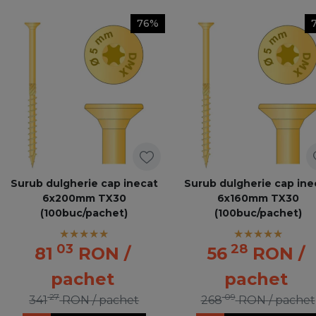
76%
Surub dulgherie cap inecat
Surub dulgherie cap ine
6x200mm TX30
6x160mm TX30
(100buc/pachet)
(100buc/pachet)
03
28
81
RON
/
56
RON
/
pachet
pachet
27
09
341
RON
/ pachet
268
RON
/ pachet