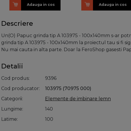
Adauga in cos
Adauga in cos
Descriere
Un(O) Papuc grinda tip A 103975 - 100x140mm s-ar potriv
grinda tip A 103975 - 100x140mm la proiectul tau si fi sig
Nu mai cauta in alta parte. Doar la FeroShop gasesti P
Detalii
Cod produs
9396
Cod producator
103975 (70975 000)
Categorii
Elemente de imbinare lemn
Lungime
140
Latime
100