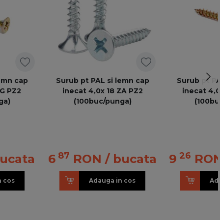
lemn cap
Surub pt PAL si lemn cap
Surub pt PA
ZG PZ2
inecat 4,0x 18 ZA PZ2
inecat 4,
ga)
(100buc/punga)
(100bu
87
26
bucata
6
RON
/ bucata
9
RO
n cos
Adauga in cos
Ad