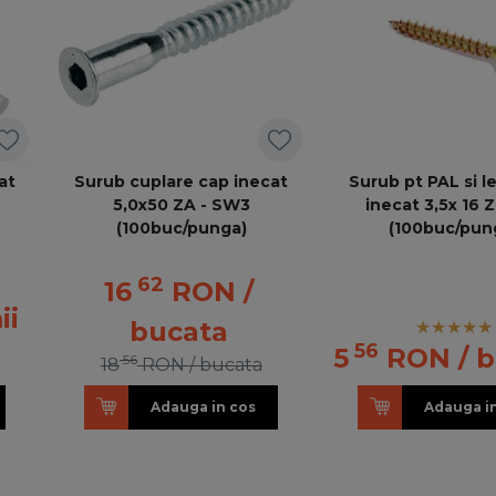
at
Surub cuplare cap inecat
Surub pt PAL si 
5,0x50 ZA - SW3
inecat 3,5x 16 
(100buc/punga)
(100buc/pun
62
16
RON
/
ii
bucata
56
5
RON
/ 
56
18
RON
/ bucata
Adauga in cos
Adauga i