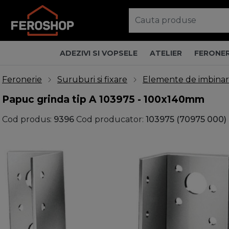
ADEZIVI SI VOPSELE
ATELIER
FERONER
Feronerie
Suruburi si fixare
Elemente de imbina
Papuc grinda tip A 103975 - 100x140mm
Cod produs:
9396
Cod producator:
103975 (70975 000)