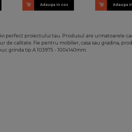
Adauga in cos
Adauga i
i perfect proiectului tau. Produsul are urmatoarele car
ur de calitate. Fie pentru mobilier, casa sau gradina, pro
apuc grinda tip A 103975 - 100x140mm.