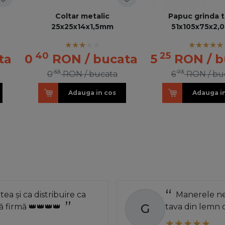
Coltar metalic
Papuc grinda ti
25x25x14x1,5mm
51x105x75x2,
40
25
ta
0
RON
/ bucata
5
RON
/ 
53
73
0
RON
/ bucata
6
RON
/ bu
Adauga in cos
Adauga i
atea și ca distribuire ca
Manerele neg
G
 firmă 👑👑👑👑
tava din lemn 