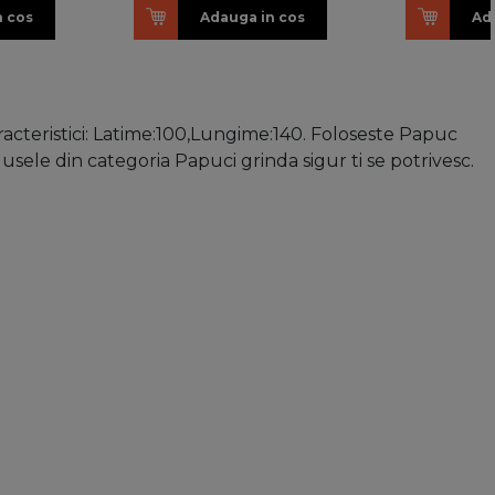
n cos
Adauga in cos
Ad
acteristici: Latime:100,Lungime:140. Foloseste Papuc
dusele din categoria Papuci grinda sigur ti se potrivesc.