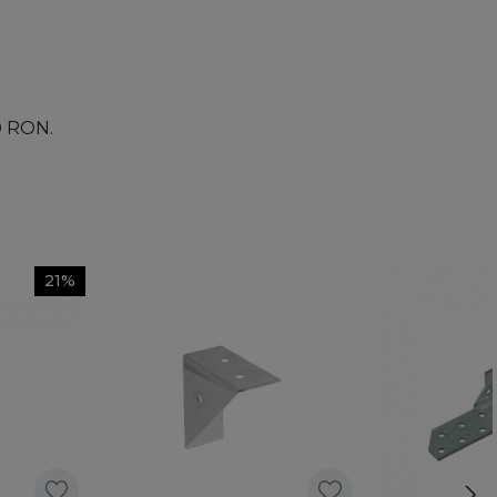
00 RON.
21%