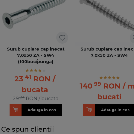
Surub cuplare cap inecat
Surub cuplare cap inec
7,0x50 ZA - SW4
7,0x50 ZA - SW4
(100buc/punga)
41
23
RON
/
99
140
RON
/ m
bucata
bucati
84
29
RON
/ bucata
Adauga in cos
Adauga in cos
Ce spun clientii