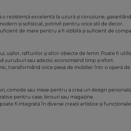
ură o rezistență excelentă la uzură și coroziune, garantân
dern și sofisticat, potrivit pentru orice stil de decor.
suficient de mare pentru a fi vizibilă și suficient de comp
 ușilor, rafturilor și altor obiecte de lemn. Poate fi utiliz
ind șuruburi sau adezivi, economisind timp și efort.
c, transformând orice piesă de mobilier într-o operă de 
uri, comode sau mese pentru a crea un design personaliza
orative pentru case, birouri sau magazine.
poate fi integrată în diverse creații artistice și funcționale