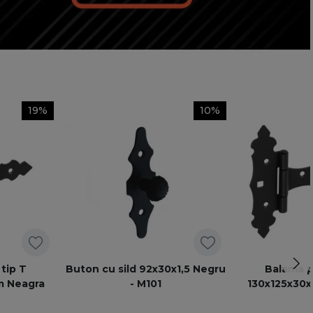
19%
10%
tip T
Buton cu sild 92x30x1,5 Negru
Balama p
m Neagra
- M101
130x125x30