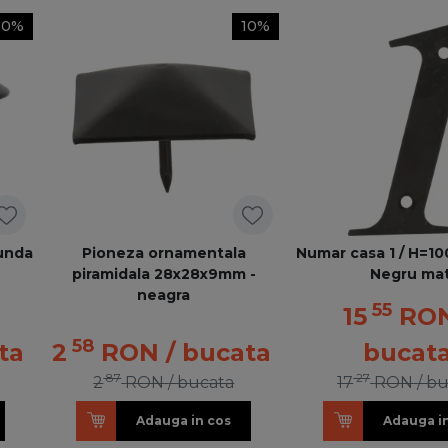
10%
10%
unda
Pioneza ornamentala
Numar casa 1 / H=10
piramidala 28x28x9mm -
Negru ma
neagra
55
15
RO
58
ta
2
RON
/ bucata
bucat
87
27
2
RON
/ bucata
17
RON
/ b
Adauga in cos
Adauga i