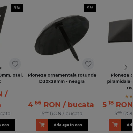
9%
9%
0mm, otel,
Pioneza ornamentala rotunda
Pioneza 
t
D30x29mm - neagra
piramidala
ne
N
/
66
18
a
4
RON
/ bucata
5
RON
17
75
ucata
5
RON
/ bucata
5
RO
n cos
Adauga in cos
Ad