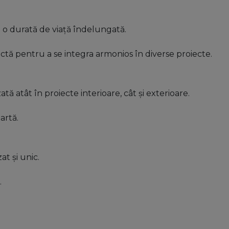
d o durată de viață îndelungată.
actă pentru a se integra armonios în diverse proiecte.
ată atât în proiecte interioare, cât și exterioare.
artă.
t și unic.
.