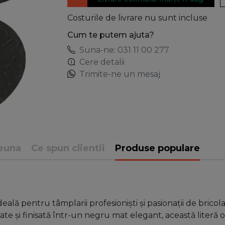
Costurile de livrare nu sunt incluse
Cum te putem ajuta?
Suna-ne: 031 11 00 277
Cere detalii
Trimite-ne un mesaj
euna
Ce spun clientii
Produse populare
ideală pentru tâmplarii profesioniști și pasionații de brico
ate și finisată într-un negru mat elegant, această literă of