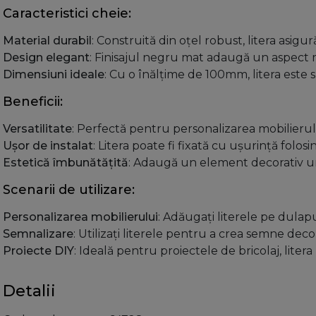
Caracteristici cheie:
Material durabil
: Construită din oțel robust, litera asig
Design elegant
: Finisajul negru mat adaugă un aspect mo
Dimensiuni ideale
: Cu o înălțime de 100mm, litera este 
Beneficii:
Versatilitate
: Perfectă pentru personalizarea mobilierului,
Ușor de instalat
: Litera poate fi fixată cu ușurință folos
Estetică îmbunătățită
: Adaugă un element decorativ uni
Scenarii de utilizare:
Personalizarea mobilierului
: Adăugați literele pe dulap
Semnalizare
: Utilizați literele pentru a crea semne dec
Proiecte DIY
: Ideală pentru proiectele de bricolaj, litera 
Detalii