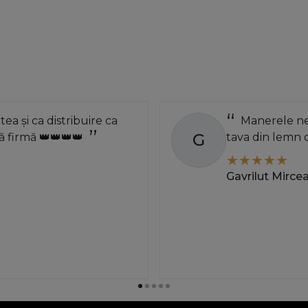
atea și ca distribuire ca
Manerele neg
G
 firmă 👑👑👑👑
tava din lemn 
Gavrilut Mirce