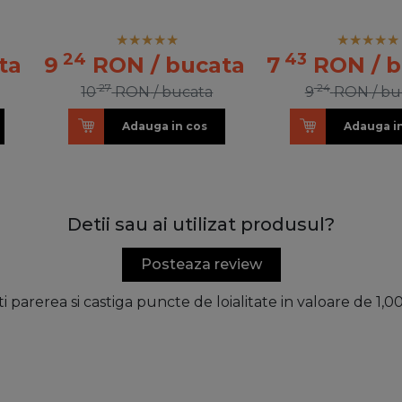
24
43
ta
9
RON
/ bucata
7
RON
/ 
27
24
10
RON
/ bucata
9
RON
/ bu
Adauga in cos
Adauga i
Detii sau ai utilizat produsul?
Posteaza review
ti parerea si castiga puncte de loialitate in valoare de 1,