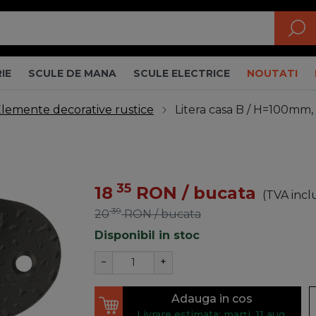
IE
SCULE DE MANA
SCULE ELECTRICE
NOUTATI
lemente decorative rustice
Litera casa B / H=100mm,
35
18
RON
/ bucata
(TVA incl
39
20
RON
/ bucata
Disponibil in stoc
−
+
Adauga in cos
Livrare estimata: marți, 11 aug.