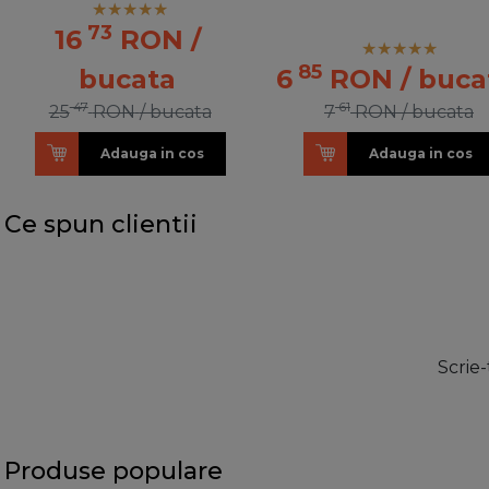
73
16
RON
/
85
bucata
6
RON
/ buca
47
61
25
RON
/ bucata
7
RON
/ bucata
Adauga in cos
Adauga in cos
Ce spun clientii
Scrie-
Produse populare