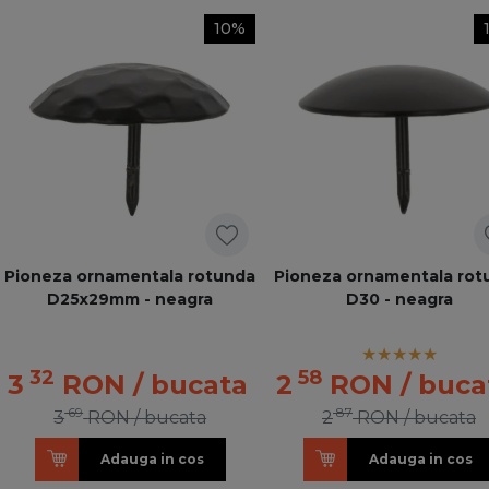
10%
Pioneza ornamentala rotunda
Pioneza ornamentala rot
D25x29mm - neagra
D30 - neagra
32
58
3
RON
/ bucata
2
RON
/ buca
69
87
3
RON
/ bucata
2
RON
/ bucata
Adauga in cos
Adauga in cos