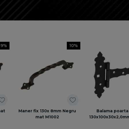
9%
10%
mat
Maner fix 130x 8mm Negru
Balama poarta 
mat M1002
130x100x30x2,0m