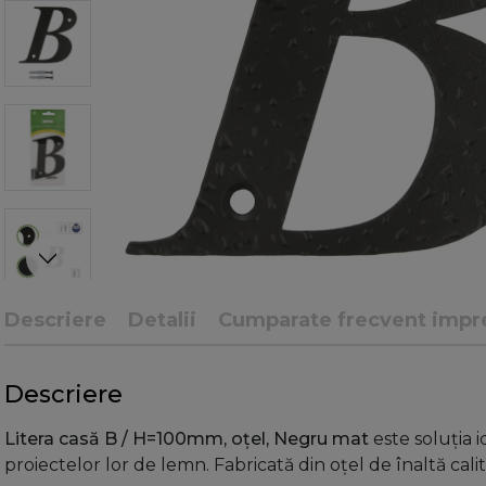
Descriere
Detalii
Cumparate frecvent impr
Descriere
Litera casă B / H=100mm, oțel, Negru mat
este soluția 
proiectelor lor de lemn. Fabricată din oțel de înaltă calit