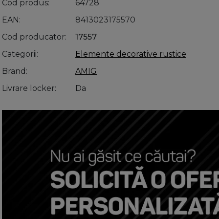
Cod produs
64728
EAN
8413023175570
Cod producator
17557
Categorii
Elemente decorative rustice
Brand
AMIG
Livrare locker
Da