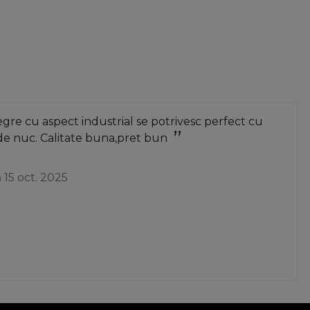
re cu aspect industrial se potrivesc perfect cu
de nuc. Calitate buna,pret bun
a
15 oct. 2025