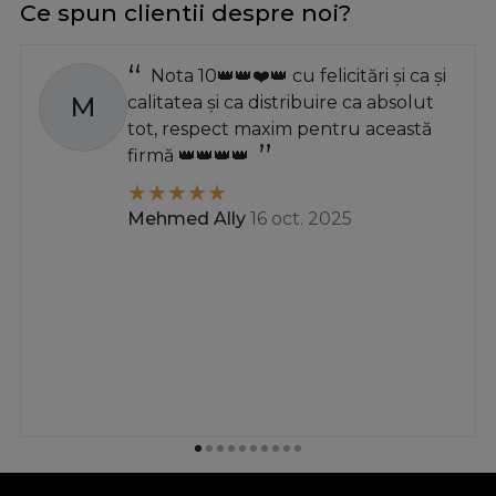
Ce spun clientii despre noi?
fabricate din otel laminat, avand o acoperire anti-
coroziune si gauri perforate pentru fixarea eficienta,
Nota 10👑👑❤️👑 cu felicitări și ca și
acolo unde este nevoie.
M
calitatea și ca distribuire ca absolut
tot, respect maxim pentru această
firmă 👑👑👑👑
Mehmed Ally
16 oct. 2025