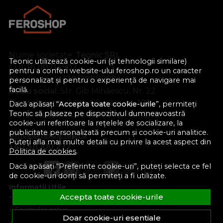
Nume societate:
Teonic SRL
Teonic utilizează cookie-uri (și tehnologii similare)
CUI:
RO10714902
pentru a conferi website-ului feroshop.ro un caracter
Nr. reg. com.:
J38/289/1998
personalizat și pentru o experiență de navigare mai
facilă.
Sediu social:
Str. Gib Mihăescu, Nr. 22
Depozit central:
Str. Râureni, nr. 106
Dacă apăsați “
Accepta toate cookie-urile
”, permiteți
Teonic să plaseze pe dispozitivul dumneavoastră
Râmnicu Vâlcea, Jud. Vâlcea, România
cookie-uri referitoare la rețelele de socializare, la
publicitate personalizată precum și cookie-uri analitice.
office@feroshop.ro
Puteți afla mai multe detalii cu privire la acest aspect din
+40 311 100 277
Politica de cookies
.
Dacă apăsați “Preferinte cookie-uri”, puteți selecta ce fel
de cookie-uri doriți să permiteți a fi utilizate.
Informatii Utile
Accepta toate cookie-urile
Formular retur
Doar cookie-uri esentiale
Despre noi