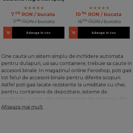
06
94
7
RON
/ bucata
10
RON
/ bucata
85
93
7
RON
/ bucata
16
RON
/ bucata
Adauga in cos
Adauga in cos
Cine cauta un sistem simplu de inchidere automata
pentru dulapuri, usi sau containere, trebuie sa caute in
accesorii binale. In magazinul online Feroshop, poti gasi
tot felul de accesorii binale pentru diferite scopuri.
Astfel poti gasi lacate rezistente la umiditate cu chei,
pentru containere de depozitare, sisteme de
garderoba si orice alte echipamente de acasa sau din
companie unde este necesara o inchidere pentru
Afiseaza mai mult
stocarea sigura. O inchidere combinata va preveni
accesul neautorizat. Inchiderea electronica este
potrivita pentru containere cu obiecte de valoare.