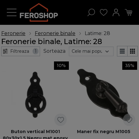
Feronerie
Feronerie binale
Latime: 28
Feronerie binale, Latime: 28
Sorteaza
Filtreaza
1
10%
35%
Buton vertical M1001
Maner fix negru M1005
80x30x1.5 Negru mat epoxy