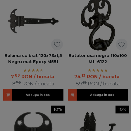
Balama cu brat 120x73x1,5
Batator usa negru 110x100
Negru mat Epoxy M551
M1- 6122
83
13
7
RON
/ bucata
74
RON
/ bucata
70
53
8
RON
/ bucata
89
RON
/ bucata
Adauga in cos
Adauga in cos
10%
10%