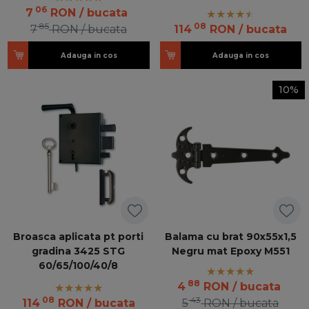
06
7
RON
/ bucata
85
08
7
RON
/ bucata
114
RON
/ bucata
Adauga in cos
Adauga in cos
10%
Broasca aplicata pt porti
Balama cu brat 90x55x1,5
gradina 3425 STG
Negru mat Epoxy M551
60/65/100/40/8
88
4
RON
/ bucata
08
43
114
RON
/ bucata
5
RON
/ bucata