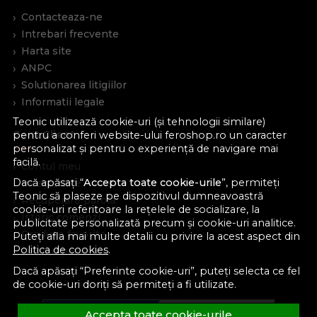
Contacteaza-ne
Intrebari frecvente
Harta site
ANPC
Solutionarea litigiilor
Informatii legale
Teonic utilizează cookie-uri (și tehnologii similare)
Cont Client
pentru a conferi website-ului feroshop.ro un caracter
personalizat și pentru o experiență de navigare mai
facilă.
Contul meu
Dacă apăsați “
Accepta toate cookie-urile
”, permiteți
Inregistrare
Teonic să plaseze pe dispozitivul dumneavoastră
Recuperare parola
cookie-uri referitoare la rețelele de socializare, la
Istoric comenzi
publicitate personalizată precum și cookie-uri analitice.
Produse favorite
Puteți afla mai multe detalii cu privire la acest aspect din
Politica de cookies
.
Devino partener
Dacă apăsați “Preferinte cookie-uri”, puteți selecta ce fel
de cookie-uri doriți să permiteți a fi utilizate.
Accepta toate cookie-urile