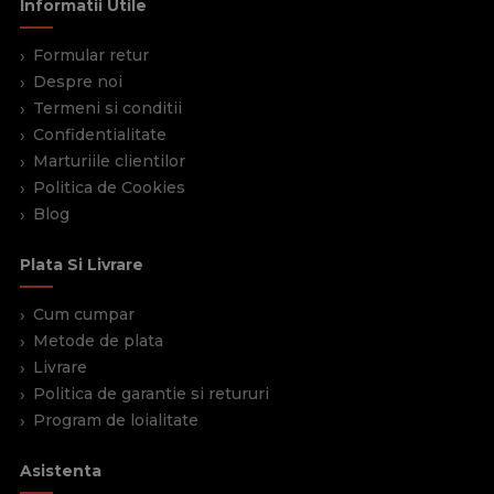
Informatii Utile
accesorii binale faciliteaza alegerea sistemului de
blocare corect. Toate accesoriile binale de fixare sunt
Formular retur
fabricate din otel laminat, avand o acoperire anti-
Despre noi
coroziune si gauri perforate pentru fixarea eficienta,
Termeni si conditii
acolo unde este nevoie.
Confidentialitate
Marturiile clientilor
Politica de Cookies
Blog
Plata Si Livrare
Cum cumpar
Metode de plata
Livrare
Politica de garantie si retururi
Program de loialitate
Asistenta