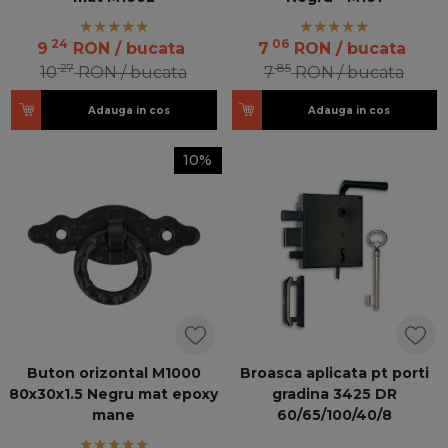
24
06
9
RON
/ bucata
7
RON
/ bucata
27
85
10
RON
/ bucata
7
RON
/ bucata
Adauga in cos
Adauga in cos
10%
Buton orizontal M1000
Broasca aplicata pt porti
80x30x1.5 Negru mat epoxy
gradina 3425 DR
mane
60/65/100/40/8