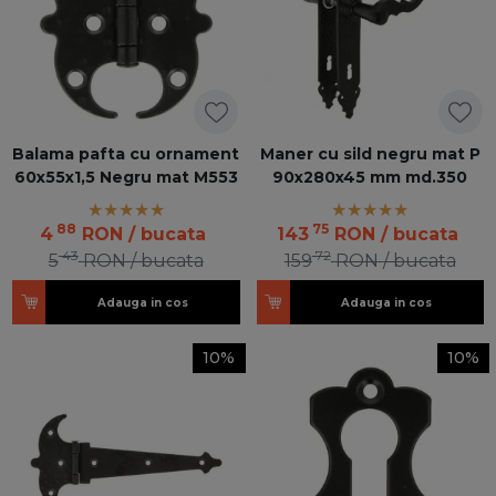
Balama pafta cu ornament
Maner cu sild negru mat P
60x55x1,5 Negru mat M553
90x280x45 mm md.350
88
75
4
RON
/ bucata
143
RON
/ bucata
43
72
5
RON
/ bucata
159
RON
/ bucata
Adauga in cos
Adauga in cos
10%
10%