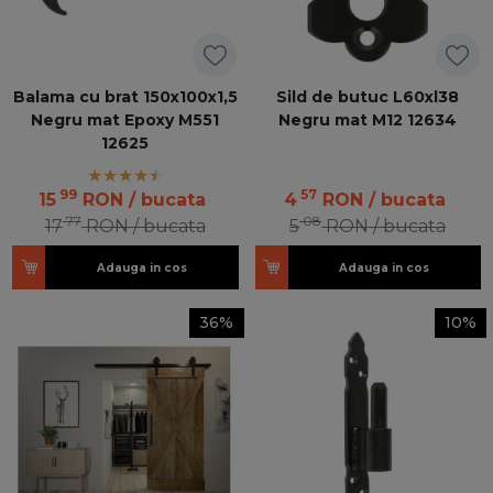
Balama cu brat 150x100x1,5
Sild de butuc L60xl38
Negru mat Epoxy M551
Negru mat M12 12634
12625
99
57
15
RON
/ bucata
4
RON
/ bucata
77
08
17
RON
/ bucata
5
RON
/ bucata
Adauga in cos
Adauga in cos
36%
10%