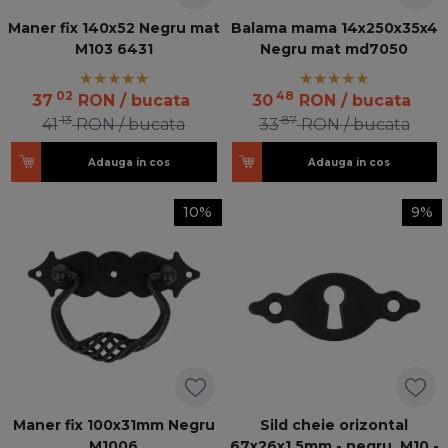
Maner fix 140x52 Negru mat
Balama mama 14x250x35x4
M103 6431
Negru mat md7050
02
48
37
RON
/ bucata
30
RON
/ bucata
13
87
41
RON
/ bucata
33
RON
/ bucata
Adauga in cos
Adauga in cos
10%
9%
Maner fix 100x31mm Negru
Sild cheie orizontal
M1006
67x26x1,5mm - negru, M10 -