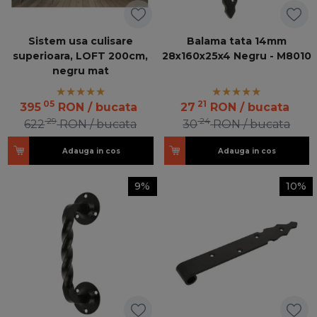
Sistem usa culisare
Balama tata 14mm
superioara, LOFT 200cm,
28x160x25x4 Negru - M8010
negru mat
05
21
395
RON
/ bucata
27
RON
/ bucata
29
24
622
RON
/ bucata
30
RON
/ bucata
Adauga in cos
Adauga in cos
9%
10%