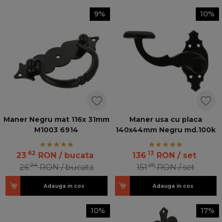
9%
10%
Maner Negru mat 116x 31mm
Maner usa cu placa
M1003 6914
140x44mm Negru md.100k
62
13
23
RON
/ bucata
136
RON
/ set
24
25
26
RON
/ bucata
151
RON
/ set
Adauga in cos
Adauga in cos
10%
17%