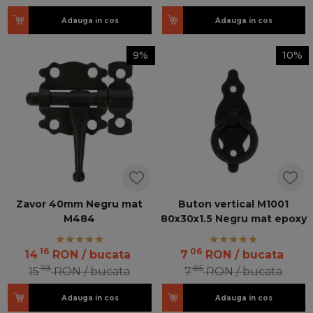
Adauga in cos
Adauga in cos
9%
10%
Zavor 40mm Negru mat
Buton vertical M1001
M484
80x30x1.5 Negru mat epoxy
16
06
14
RON
/ bucata
7
RON
/ bucata
73
85
15
RON
/ bucata
7
RON
/ bucata
Adauga in cos
Adauga in cos