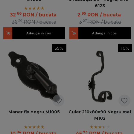
6123
66
95
32
RON
/ bucata
2
RON
/ bucata
29
27
36
RON
/ bucata
3
RON
/ bucata
Adauga in cos
Adauga in cos
35%
10%
Maner fix negru M1005
Cuier 210x80x90 Negru mat
M102
94
73
10
RON
/ bucata
45
RON
/ bucata