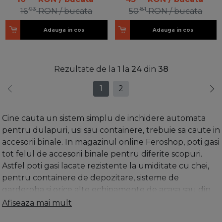
93
81
16
RON
/ bucata
50
RON
/ bucata
Adauga in cos
Adauga in cos
Rezultate de la
1
la
24
din
38
1
2
Cine cauta un sistem simplu de inchidere automata
pentru dulapuri, usi sau containere, trebuie sa caute in
accesorii binale. In magazinul online Feroshop, poti gasi
tot felul de accesorii binale pentru diferite scopuri.
Astfel poti gasi lacate rezistente la umiditate cu chei,
pentru containere de depozitare, sisteme de
garderoba si orice alte echipamente de acasa sau din
companie unde este necesara o inchidere pentru
Afiseaza mai mult
stocarea sigura. O inchidere combinata va preveni