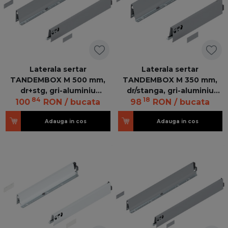
Laterala sertar
Laterala sertar
TANDEMBOX M 500 mm,
TANDEMBOX M 350 mm,
dr+stg, gri-aluminiu
dr/stanga, gri-aluminiu
84
18
Intivo/Antaro
Intivo/Antaro 378M3502SA
100
RON
/ bucata
98
RON
/ bucata
Z R+L R906
Adauga in cos
Adauga in cos