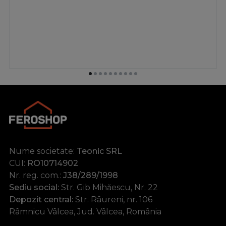
Nume societate:
Teonic SRL
CUI:
RO10714902
Nr. reg. com.:
J38/289/1998
Sediu social:
Str. Gib Mihăescu, Nr. 22
Depozit central:
Str. Râureni, nr. 106
Râmnicu Vâlcea, Jud. Vâlcea, România