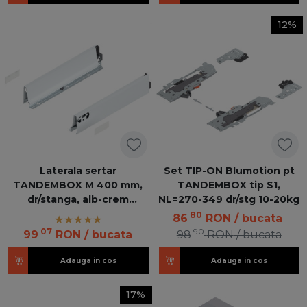
12%
Laterala sertar
Set TIP-ON Blumotion pt
TANDEMBOX M 400 mm,
TANDEMBOX tip S1,
dr/stanga, alb-crem
NL=270-349 dr/stg 10-20kg
Intivo/Antaro 378M4002SA
80
86
RON
/ bucata
Z R+L V20SEIW
07
90
99
RON
/ bucata
98
RON
/ bucata
Adauga in cos
Adauga in cos
17%