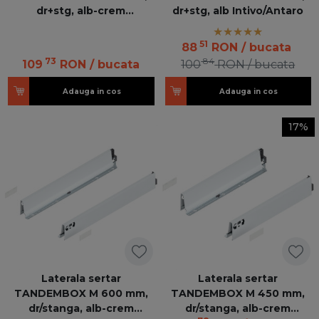
dr+stg, alb-crem
dr+stg, alb Intivo/Antaro
Intivo/Antaro 378M5502SA
Z RE V20SEIW
51
88
RON
/ bucata
73
84
109
RON
/ bucata
100
RON
/ bucata
Adauga in cos
Adauga in cos
17%
Laterala sertar
Laterala sertar
TANDEMBOX M 600 mm,
TANDEMBOX M 450 mm,
dr/stanga, alb-crem
dr/stanga, alb-crem