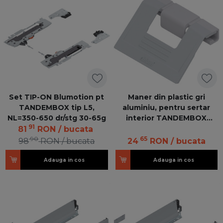
Set TIP-ON Blumotion pt
Maner din plastic gri
TANDEMBOX tip L5,
aluminiu, pentru sertar
NL=350-650 dr/stg 30-65g
interior TANDEMBOX
91
intivo/antaro ZIF.80M5
81
RON
/ bucata
GRIFF V25 WGR
90
65
98
RON
/ bucata
24
RON
/ bucata
Adauga in cos
Adauga in cos