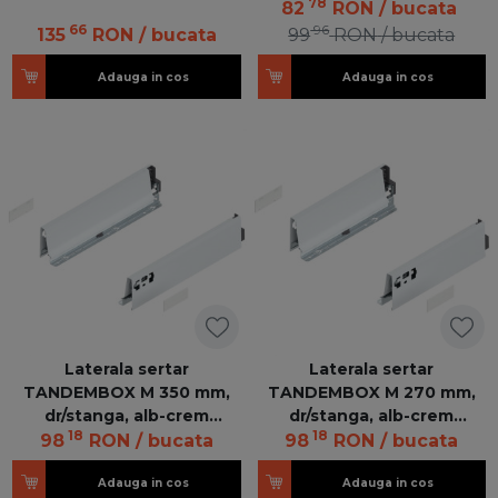
78
Intivo/Antaro 378M6002SA
Intivo/Antaro 378M4502SA
82
RON
/ bucata
Z R+L
Z R+L V20SEIW
66
96
135
RON
/ bucata
99
RON
/ bucata
Adauga in cos
Adauga in cos
Laterala sertar
Laterala sertar
TANDEMBOX M 350 mm,
TANDEMBOX M 270 mm,
dr/stanga, alb-crem
dr/stanga, alb-crem
18
18
Intivo/Antaro 378M3502SA
Intivo/Antaro 378M2702SA
98
RON
/ bucata
98
RON
/ bucata
Z R+L
Z R+L
Adauga in cos
Adauga in cos