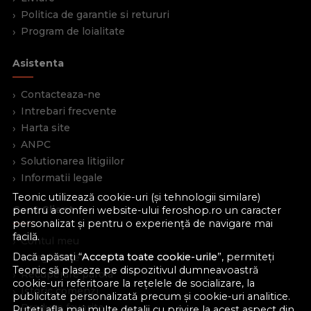
Politica de garantie si retururi
Program de loialitate
Asistenta
Contacteaza-ne
Intrebari frecvente
Harta site
ANPC
Solutionarea litigiilor
Informatii legale
Teonic utilizează cookie-uri (și tehnologii similare)
Cont Client
pentru a conferi website-ului feroshop.ro un caracter
personalizat și pentru o experiență de navigare mai
facilă.
Contul meu
Dacă apăsați “
Accepta toate cookie-urile
”, permiteți
Inregistrare
Teonic să plaseze pe dispozitivul dumneavoastră
Recuperare parola
cookie-uri referitoare la rețelele de socializare, la
Istoric comenzi
publicitate personalizată precum și cookie-uri analitice.
Produse favorite
Puteți afla mai multe detalii cu privire la acest aspect din