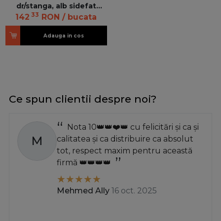
dr/stanga, alb sidefat
33
Intivo/Antaro 378M6502SA
142
RON
/ bucata
Z R+L V1 SEIW
Adauga in cos
Ce spun clientii despre noi?
Nota 10👑👑❤️👑 cu felicitări și ca și
M
calitatea și ca distribuire ca absolut
tot, respect maxim pentru această
firmă 👑👑👑👑
Mehmed Ally
16 oct. 2025