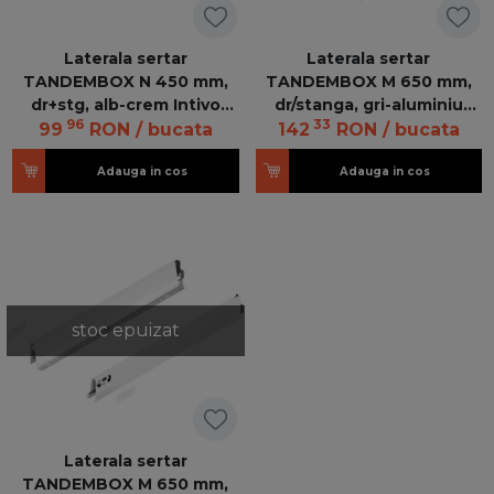
Laterala sertar
Laterala sertar
TANDEMBOX N 450 mm,
TANDEMBOX M 650 mm,
dr+stg, alb-crem Intivo
dr/stanga, gri-aluminiu
96
33
378N4502SA Z R+L V1SEIW
Intivo/Antaro 378M6502SA
99
RON
/ bucata
142
RON
/ bucata
(L= 68mm)
Z R+L V1 R906
Adauga in cos
Adauga in cos
stoc epuizat
Laterala sertar
TANDEMBOX M 650 mm,