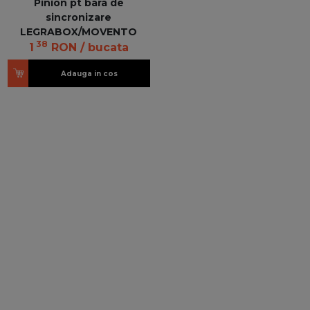
Pinion pt bara de
sincronizare
LEGRABOX/MOVENTO
38
1
RON
/ bucata
Adauga in cos