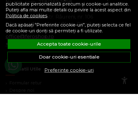
Nr. reg. com.:
J38/289/1998
publicitate personalizată precum și cookie-uri analitice.
Sediu social:
Str. Gib Mihăescu, Nr. 22
Puteți afla mai multe detalii cu privire la acest aspect din
Politica de cookies
.
Depozit central:
Str. Râureni, nr. 106
Râmnicu Vâlcea, Jud. Vâlcea, România
Dacă apăsați “Preferinte cookie-uri”, puteți selecta ce fel
de cookie-uri doriți să permiteți a fi utilizate.
office@feroshop.ro
+40 311 100 277
Accepta toate cookie-urile
Doar cookie-uri esentiale
Informatii Utile
Preferinte cookie-uri
Formular retur
Despre noi
Termeni si conditii
Confidentialitate
Marturiile clientilor
Politica de Cookies
Blog