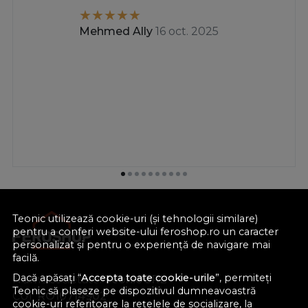
Mehmed Ally
16 oct. 2025
Teonic utilizează cookie-uri (și tehnologii similare)
pentru a conferi website-ului feroshop.ro un caracter
personalizat și pentru o experiență de navigare mai
facilă.
Dacă apăsați “
Accepta toate cookie-urile
”, permiteți
Nume societate:
Teonic SRL
Teonic să plaseze pe dispozitivul dumneavoastră
CUI:
RO10714902
cookie-uri referitoare la rețelele de socializare, la