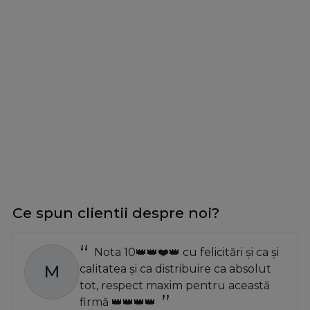
Ce spun clientii despre noi?
Nota 10👑👑❤️👑 cu felicitări și ca și
M
calitatea și ca distribuire ca absolut
tot, respect maxim pentru această
firmă 👑👑👑👑