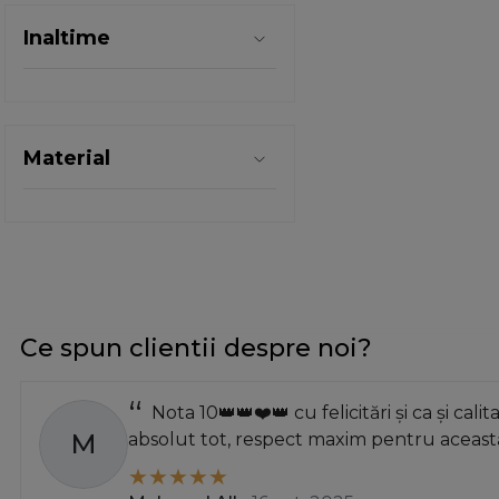
32 mm
Inaltime
32mm
34mm
35 mm
37.5mm
Material
40mm
45 mm
45mm
4mm
Ce spun clientii despre noi?
Nota 10👑👑❤️👑 cu felicitări și ca și calit
M
absolut tot, respect maxim pentru această