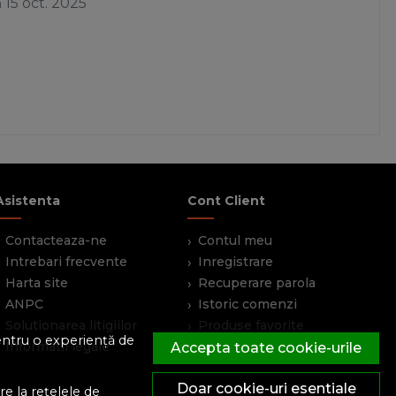
a
15 oct. 2025
Asistenta
Cont Client
Contacteaza-ne
Contul meu
Intrebari frecvente
Inregistrare
Harta site
Recuperare parola
ANPC
Istoric comenzi
Solutionarea litigiilor
Produse favorite
pentru o experiență de
Informatii legale
Devino partener
Accepta toate cookie-urile
Doar cookie-uri esentiale
e la rețelele de