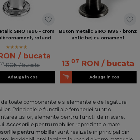
talic SIRO 1896 - crom
Buton metalic SIRO 1896 - bronz
alb+ornament, rotund
antic bej cu ornament
RON
/ bucata
07
13
RON
/ bucata
07
RON
/ bucata
Adauga in cos
Adauga in cos
lude toate componentele si elementele de legatura
ilier. Principalele functii ale
feroneriei
sunt: o
ontarea usilor, elemente pentru functii de miscare,
ui.
Accesoriile pentru mobilier
reprezinta o mare
soriile pentru mobilier
sunt realizate in principal din
tel inoxidabil, otel laminat la rece si diverse materiale