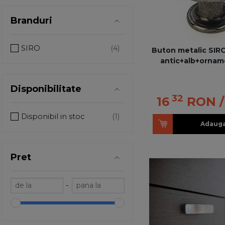
Branduri
SIRO
Buton metalic SIRO
antic+alb+ornam
Disponibilitate
32
16
RON
Disponibil in stoc
Adauga
Pret
-