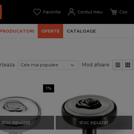
PRODUCATORI
OFERTE
CATALOAGE
rteaza
Mod afisare
1%
stoc epuizat
stoc epuizat