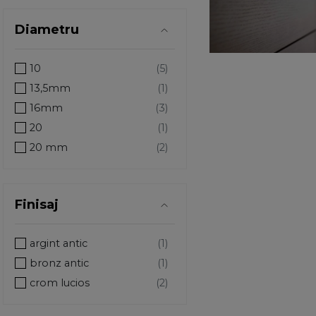
Diametru
10
13,5mm
16mm
20
20 mm
21mm
23mm
Finisaj
26 mm
26mm
argint antic
29 mm
bronz antic
29mm
crom lucios
30
30mm