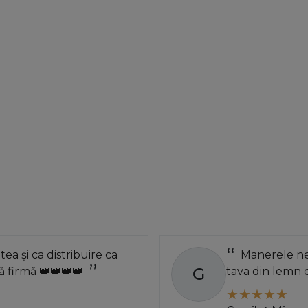
Dezvoltarea tehnica in productia de
accesorii
gamei si complexitatii elementelor, evolutia lo
pentru a dezvolta fitinguri usoare, durabile si f
functioneaza fara probleme si fara zgomot.
atea și ca distribuire ca
Manerele neg
G
 firmă 👑👑👑👑
tava din lemn 