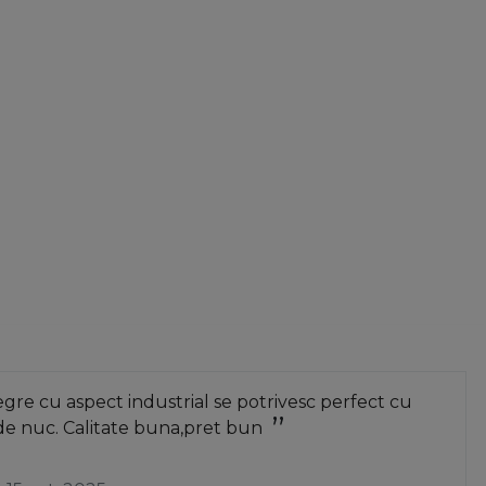
 pentru mobila
se manifesta prin expansiunea rapida a
r in sisteme. Producatorii folosesc progresul tehnic
iabile, care sunt simple si sigure de utilizat, care
re cu aspect industrial se potrivesc perfect cu
de nuc. Calitate buna,pret bun