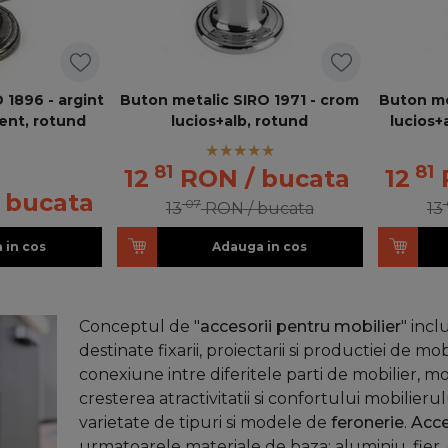
 1896 - argint
Buton metalic SIRO 1971 - crom
Buton me
ent, rotund
lucios+alb, rotund
lucios+
81
81
12
RON
/ bucata
12
/ bucata
07
13
RON
/ bucata
13
 in cos
Adauga in cos
Conceptul de "
accesorii pentru mobilier
" inc
destinate fixarii, proiectarii si productiei de mob
conexiune intre diferitele parti de mobilier, m
cresterea atractivitatii si confortului mobilierul
varietate de tipuri si modele de
feronerie
.
Acce
urmatoarele materiale de baza: aluminiu, fier, o