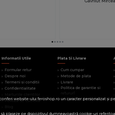
Gavrilut Mirce
Informatii Utile
Plata Si Livrare
Formular retur
Cum cumpar
Despre noi
Metode de plata
Termeni si conditii
Livrare
Politica de garantie si
Confidentialitate
retururi
Marturiile clientilor
 a conferi website-ului feroshop.ro un caracter personalizat și 
Program de loialitate
Politica de Cookies
Blog
 să plaseze pe dispozitivul dumneavoastră cookie-uri referitoar