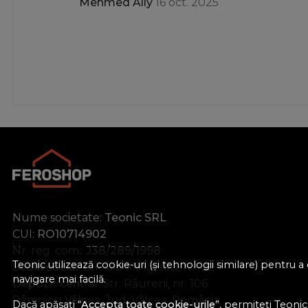
Mehmed Ally
16 oct. 2025
Nume societate:
Teonic SRL
CUI:
RO10714902
Nr. reg. com.:
J38/289/1998
Teonic utilizează cookie-uri (și tehnologii similare) pentru
Sediu social:
Str. Gib Mihăescu, Nr. 22
navigare mai facilă.
Depozit central:
Str. Râureni, nr. 106
Râmnicu Vâlcea, Jud. Vâlcea, România
Dacă apăsați “
Accepta toate cookie-urile
”, permiteți Teonic