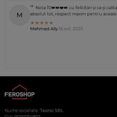
Argintiu Slefuit
Nota 10👑👑❤️👑 cu felicitări și ca și calit
auriu
M
absolut tot, respect maxim pentru această
auriu antichizat
auriu lucios
Mehmed Ally
16 oct. 2025
auriu periat
auriu periat deschis
auriu slefuit
bronz antic
Bronz Antic+Bej
cașmir
cires
cires - mat
coroana aurie
crapat
crem
Nume societate:
Teonic SRL
crom
CUI:
RO10714902