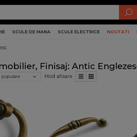
IE
SCULE DE MANA
SCULE ELECTRICE
NOUTATI
zesc
mobilier, Finisaj: Antic Englezes
Mod afisare