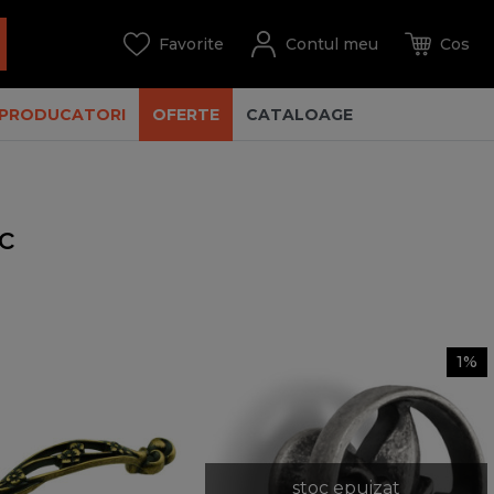
PRODUCATORI
OFERTE
CATALOAGE
c
1%
stoc epuizat