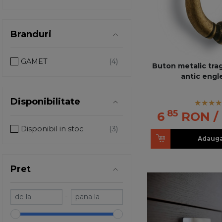
Branduri
GAMET
Buton metalic trag
antic engl
Disponibilitate
85
6
RON
/
Disponibil in stoc
Adauga
Pret
-