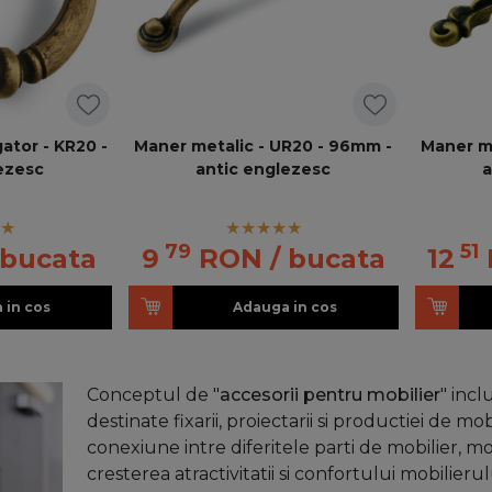
ator - KR20 -
Maner metalic - UR20 - 96mm -
Maner m
ezesc
antic englezesc
a
79
51
 bucata
9
RON
/ bucata
12
 in cos
Adauga in cos
Conceptul de "
accesorii pentru mobilier
" inc
destinate fixarii, proiectarii si productiei de mob
conexiune intre diferitele parti de mobilier, m
cresterea atractivitatii si confortului mobilierul