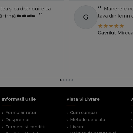
atea și ca distribuire ca
Manerele neg
G
 firmă 👑👑👑👑
tava din lemn 
Gavrilut Mirce
Informatii Utile
Plata Si Livrare
Formular retur
Cum cumpar
Despre noi
Metode de plata
Termeni si conditii
Livrare