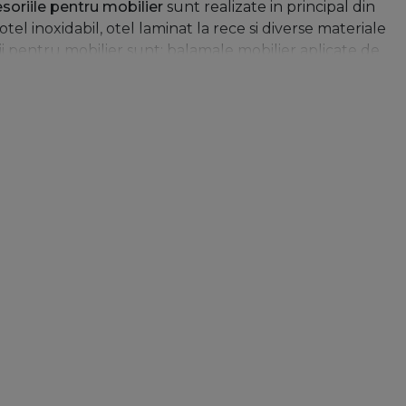
soriile pentru mobilier
sunt realizate in principal din
tel inoxidabil, otel laminat la rece si diverse materiale
ii pentru mobilier sunt: balamale mobilier aplicate de
erie
pentru scaune pliante, manere pentru mobilier,
nchizatori cu agatare, mecanisme de ridicare, ironfix
ngurile pentru mobilier reprezinta o componenta
tru relaxare, sedere sau stocare este realizat in principal
za in mod direct functionalitatea produsului de
cum ar fi comoditatea, utilitatea, frumusetea si siguranta
ru mobila
. Cu toate acestea,
accesoriile de mobilier
, care
 fac obiectul unor controverse si discutii constante.
cat sa faca mobila confortabila si atragatoare pentru
ile pentru mobilier au parcurs un drum lung de la
cesorii multifunctionale
, oferind mobilierului un design
bilier
incorporeaza o multitudine de tipuri, directii,
satisface orice necesitati si in conformitate cu orice
umpararea de mobila, oamenii in primul rand urmaresc ideea
 noi, cu stilul general de decor de acasa. In acest
ndarde de functionalitate, design si siguranta. Progresul