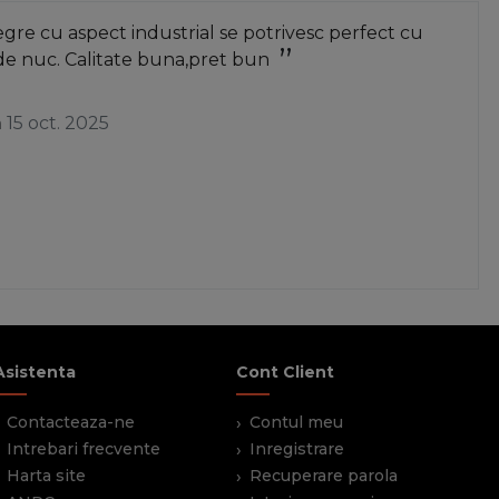
re cu aspect industrial se potrivesc perfect cu
de nuc. Calitate buna,pret bun
a
15 oct. 2025
Asistenta
Cont Client
Contacteaza-ne
Contul meu
Intrebari frecvente
Inregistrare
Harta site
Recuperare parola