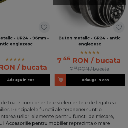
etalic - UR24 - 96mm -
Buton metalic - GR24 - antic
ntic englezesc
englezesc
46
7
RON
/ bucata
RON
/ bucata
61
7
RON
/ bucata
Adauga in cos
Adauga in cos
lude toate componentele si elementele de legatura
ilier. Principalele functii ale
feroneriei
sunt: o
ontarea usilor, elemente pentru functii de miscare,
ui.
Accesoriile pentru mobilier
reprezinta o mare