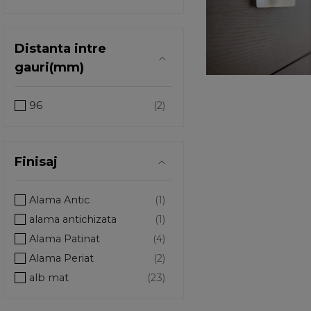
Distanta intre
gauri(mm)
96
Finisaj
Alama Antic
alama antichizata
Alama Patinat
Alama Periat
alb mat
aluminiu