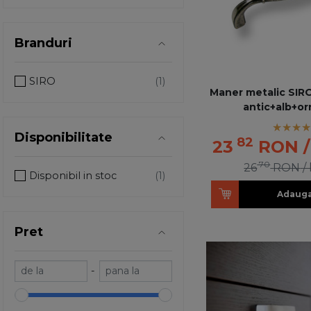
Branduri
SIRO
Maner metalic SIRO
antic+alb+o
Disponibilitate
82
23
RON
70
26
RON
/
Disponibil in stoc
Adauga
Pret
-