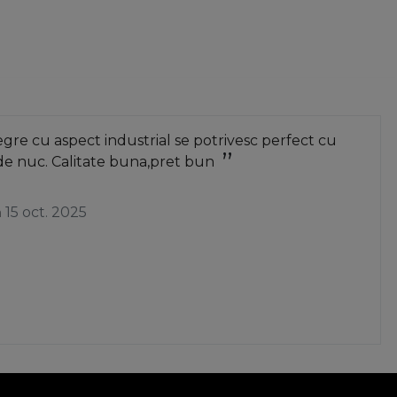
re cu aspect industrial se potrivesc perfect cu
de nuc. Calitate buna,pret bun
a
15 oct. 2025