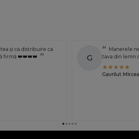
atea și ca distribuire ca
Manerele neg
G
 firmă 👑👑👑👑
tava din lemn 
Gavrilut Mirce