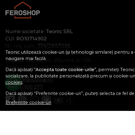
coroana aurie
crapat
crem
Nume societate:
Teonic SRL
crom
CUI:
RO10714902
crom / alb
Nr. reg. com.:
J38/289/1998
crom / crom mat
Teonic utilizează cookie-uri (și tehnologii similare) pentru
Sediu social:
Str. Gib Mihăescu, Nr. 22
crom / fag
navigare mai facilă.
Depozit central:
Str. Râureni, nr. 106
crom / mahon
Râmnicu Vâlcea, Jud. Vâlcea, România
Dacă apăsați “
Accepta toate cookie-urile
”, permiteți Teonic
crom / mar
socializare, la publicitate personalizată precum și cookie-uri 
office@feroshop.ro
cookies
.
crom / par
+40 311 100 277
crom / stejar
Dacă apăsați “Preferinte cookie-uri”, puteți selecta ce fel de c
crom lucios
Preferinte cookie-uri
Crom Lucios Insertie Alba
Crom Lucios Insertie Neagra
Crom Lucios+Alb+Ornament
crom mat