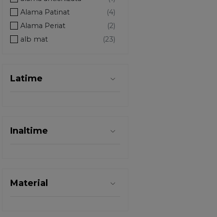
Alama Patinat
Alama Periat
alb mat
aluminiu
aluminiu (1432)
Latime
Aluminiu / Wenge
Aluminiu Satinat/Insertie Gri
Aluminiu Satinat/Insertie Wenge
alun inchis
Inaltime
alun inchis - mat
Antic Englezesc
antichizat
antichizat argintiu
Material
Antichizat Argintiu+Alb+Ornament
antihizat
antracit mat