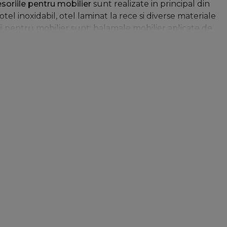
soriile pentru mobilier
sunt realizate in principal din
tel inoxidabil, otel laminat la rece si diverse materiale
ii pentru mobilier sunt: balamale mobilier aplicate de
erie
pentru scaune pliante, manere pentru mobilier,
nchizatori cu agatare, mecanisme de ridicare, ironfix
ngurile pentru mobilier reprezinta o componenta
tru relaxare, sedere sau stocare este realizat in principal
za in mod direct functionalitatea produsului de
cum ar fi comoditatea, utilitatea, frumusetea si siguranta
ru mobila
. Cu toate acestea,
accesoriile de mobilier
, care
 fac obiectul unor controverse si discutii constante.
cat sa faca mobila confortabila si atragatoare pentru
ile pentru mobilier au parcurs un drum lung de la
cesorii multifunctionale
, oferind mobilierului un design
bilier
incorporeaza o multitudine de tipuri, directii,
satisface orice necesitati si in conformitate cu orice
umpararea de mobila, oamenii in primul rand urmaresc ideea
 noi, cu stilul general de decor de acasa. In acest
ndarde de functionalitate, design si siguranta. Progresul