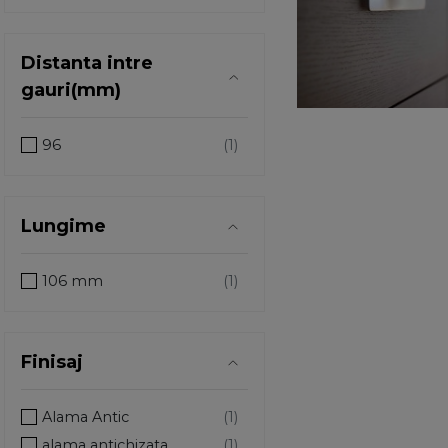
Distanta intre
gauri(mm)
96
Lungime
106 mm
Finisaj
Alama Antic
alama antichizata