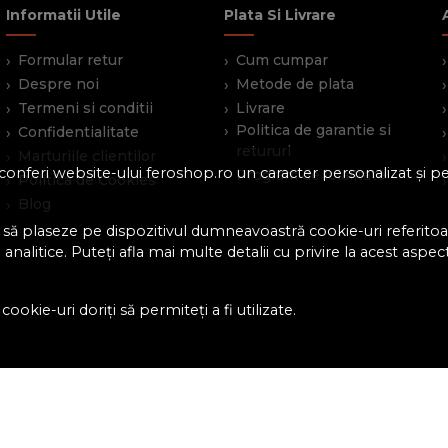
Informatii Utile
Plata Si Livrare
Formular retur
Cum cumpar
Despre noi
Metode de plata
Termeni si conditii
Livrare
Politica de garantie si
Confidentialitate
retururi
Marturiile clientilor
 a conferi website-ului feroshop.ro un caracter personalizat și 
Program de loialitate
Politica de Cookies
Blog
 să plaseze pe dispozitivul dumneavoastră cookie-uri referitoar
analitice. Puteți afla mai multe detalii cu privire la acest aspec
ookie-uri doriți să permiteți a fi utilizate.