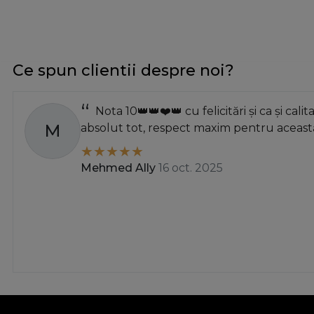
argint antic
argint metalic
argintiu
Ce spun clientii despre noi?
Argintiu antichizat
Argintiu Slefuit
Nota 10👑👑❤️👑 cu felicitări și ca și calit
auriu
M
absolut tot, respect maxim pentru această
auriu antichizat
auriu lucios
Mehmed Ally
16 oct. 2025
auriu periat
auriu periat deschis
auriu slefuit
bronz antic
Bronz Antic+Bej
cașmir
cires
cires - mat