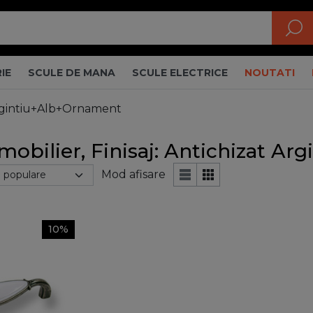
IE
SCULE DE MANA
SCULE ELECTRICE
NOUTATI
 Argintiu+Alb+Ornament
mobilier, Finisaj: Antichizat A
Mod afisare
10%