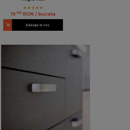
06
19
RON
/ bucata
Adauga in cos