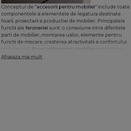
Conceptul de "
accesorii pentru mobilier
" include toate
componentele si elementele de legatura destinate
fixarii, proiectarii si productiei de mobilier. Principalele
functii ale
feroneriei
sunt: o conexiune intre diferitele
parti de mobilier, montarea usilor, elemente pentru
functii de miscare, cresterea atractivitatii si confortului
mobilierului.
Accesoriile pentru mobilier
reprezinta o
mare varietate de tipuri si modele
Afiseaza mai mult
de
feronerie
.
Accesoriile pentru mobilier
sunt realizate
in principal din urmatoarele materiale de baza:
aluminiu, fier, otel inoxidabil, otel laminat la rece si
diverse materiale plastice. Cele mai importante tipuri
de accesorii pentru mobilier sunt: balamale mobilier
aplicate de 2,0”, 2,5”, 3,0”, 1,5”, elemente de fixare,
set
feronerie
pentru scaune pliante, manere pentru
mobilier, glisiere pentru sertare, picioare si suporturi,
inchizatori cu agatare, mecanisme de ridicare, ironfix
sertar masa de calcat, coltare cu surub. Fitingurile