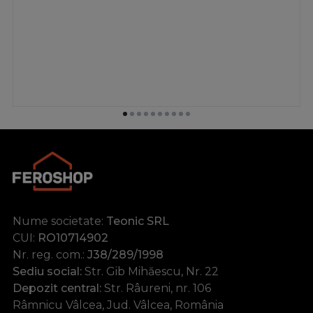
Nume societate:
Teonic SRL
CUI:
RO10714902
Nr. reg. com.:
J38/289/1998
Sediu social:
Str. Gib Mihăescu, Nr. 22
Depozit central:
Str. Râureni, nr. 106
Râmnicu Vâlcea, Jud. Vâlcea, România