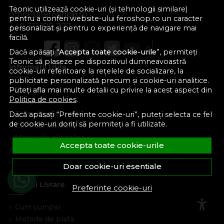
Teonic utilizează cookie-uri (și tehnologii similare)
office@feroshop.ro
pentru a conferi website-ului feroshop.ro un caracter
+40 311 100 277
personalizat și pentru o experiență de navigare mai
facilă.
Dacă apăsați “
Accepta toate cookie-urile
”, permiteți
Teonic să plaseze pe dispozitivul dumneavoastră
Informatii Utile
cookie-uri referitoare la rețelele de socializare, la
publicitate personalizată precum și cookie-uri analitice.
Formular retur
Puteți afla mai multe detalii cu privire la acest aspect din
Politica de cookies
.
Despre noi
Termeni si conditii
Dacă apăsați “Preferinte cookie-uri”, puteți selecta ce fel
de cookie-uri doriți să permiteți a fi utilizate.
Confidentialitate
Marturiile clientilor
Accepta toate cookie-urile
Politica de Cookies
Blog
Doar cookie-uri esentiale
Plata Si Livrare
Preferinte cookie-uri
Cum cumpar
Metode de plata