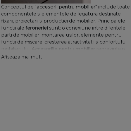
Conceptul de "
accesorii pentru mobilier
" include toate
componentele si elementele de legatura destinate
fixarii, proiectarii si productiei de mobilier. Principalele
functii ale
feroneriei
sunt: o conexiune intre diferitele
parti de mobilier, montarea usilor, elemente pentru
functii de miscare, cresterea atractivitatii si confortului
mobilierului.
Accesoriile pentru mobilier
reprezinta o
mare varietate de tipuri si modele
Afiseaza mai mult
de
feronerie
.
Accesoriile pentru mobilier
sunt realizate
in principal din urmatoarele materiale de baza:
aluminiu, fier, otel inoxidabil, otel laminat la rece si
diverse materiale plastice. Cele mai importante tipuri
de accesorii pentru mobilier sunt: balamale mobilier
aplicate de 2,0”, 2,5”, 3,0”, 1,5”, elemente de fixare,
set
feronerie
pentru scaune pliante, manere pentru
mobilier, glisiere pentru sertare, picioare si suporturi,
inchizatori cu agatare, mecanisme de ridicare, ironfix
sertar masa de calcat, coltare cu surub. Fitingurile