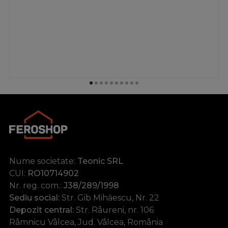
Nume societate:
Teonic SRL
CUI:
RO10714902
Nr. reg. com.:
J38/289/1998
Sediu social:
Str. Gib Mihăescu, Nr. 22
Depozit central:
Str. Râureni, nr. 106
Râmnicu Vâlcea, Jud. Vâlcea, România