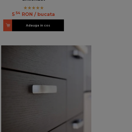
54
5
RON
/ bucata
Adauga in cos