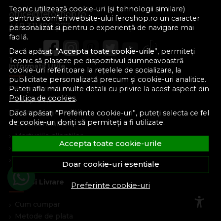
Teonic utilizează cookie-uri (și tehnologii similare)
office@feroshop.ro
pentru a conferi website-ului feroshop.ro un caracter
+40 311 100 277
personalizat și pentru o experiență de navigare mai
facilă.
Dacă apăsați “
Accepta toate cookie-urile
”, permiteți
Teonic să plaseze pe dispozitivul dumneavoastră
Informatii Utile
cookie-uri referitoare la rețelele de socializare, la
publicitate personalizată precum și cookie-uri analitice.
Formular retur
Puteți afla mai multe detalii cu privire la acest aspect din
Politica de cookies
.
Despre noi
Termeni si conditii
Dacă apăsați “Preferinte cookie-uri”, puteți selecta ce fel
de cookie-uri doriți să permiteți a fi utilizate.
Confidentialitate
Marturiile clientilor
Accepta toate cookie-urile
Politica de Cookies
Blog
Doar cookie-uri esentiale
Plata Si Livrare
Preferinte cookie-uri
Cum cumpar
Metode de plata