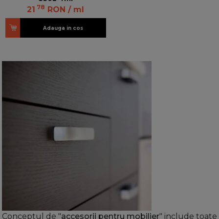
78
21
RON
/ ml
Adauga in cos
Conceptul de "
accesorii pentru mobilier
" include toate