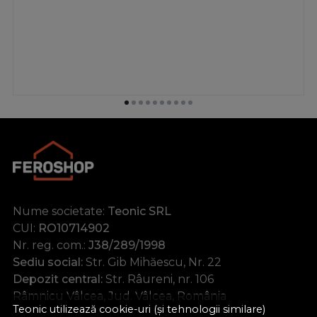
Nume societate:
Teonic SRL
CUI:
RO10714902
Nr. reg. com.:
J38/289/1998
Sediu social:
Str. Gib Mihăescu, Nr. 22
Depozit central:
Str. Râureni, nr. 106
Râmnicu Vâlcea, Jud. Vâlcea, România
Teonic utilizează cookie-uri (și tehnologii similare)