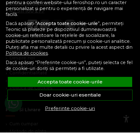
pentru a conferi website-ului feroshop.ro un caracter
office@feroshop.ro
personalizat și pentru o experiență de navigare mai
+40 311 100 277
facilă.
Dacă apăsați “
Accepta toate cookie-urile
”, permiteți
Teonic să plaseze pe dispozitivul dumneavoastră
cookie-uri referitoare la rețelele de socializare, la
Informatii Utile
publicitate personalizată precum și cookie-uri analitice.
Puteți afla mai multe detalii cu privire la acest aspect din
Formular retur
Politica de cookies
.
Despre noi
Dacă apăsați “Preferinte cookie-uri”, puteți selecta ce fel
Termeni si conditii
de cookie-uri doriți să permiteți a fi utilizate.
Confidentialitate
Marturiile clientilor
Accepta toate cookie-urile
Politica de Cookies
Doar cookie-uri esentiale
Blog
Preferinte cookie-uri
Plata Si Livrare
Cum cumpar
Metode de plata
Livrare