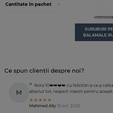
Cantitate in pachet
SURUBURI P
BALAMALE RU
Ce spun clientii despre noi?
Nota 10👑👑❤️👑 cu felicitări și ca și calit
M
absolut tot, respect maxim pentru această
Mehmed Ally
16 oct. 2025