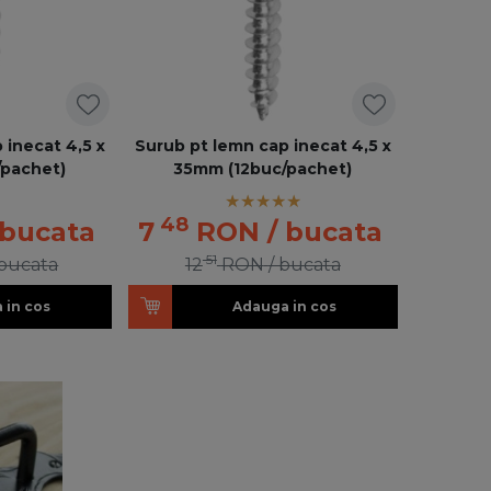
 inecat 4,5 x
Surub pt lemn cap inecat 4,5 x
/pachet)
35mm (12buc/pachet)
48
 bucata
7
RON
/ bucata
51
 bucata
12
RON
/ bucata
 in cos
Adauga in cos