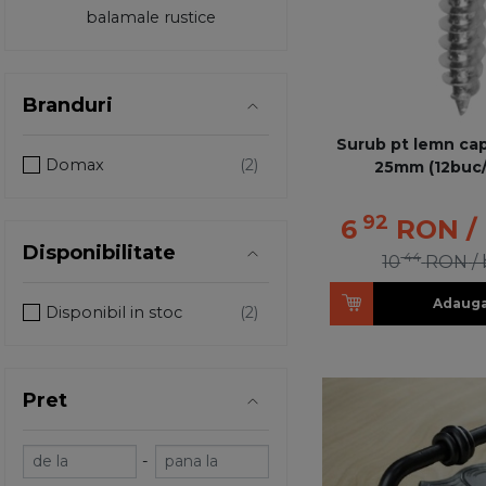
balamale rustice
Branduri
Surub pt lemn cap
Domax
25mm (12buc
92
6
RON
/
Disponibilitate
44
10
RON
/
Adauga
Disponibil in stoc
Pret
-