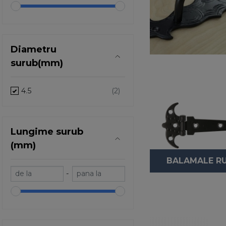
Diametru
surub(mm)
4.5
Lungime surub
(mm)
BALAMALE RU
-