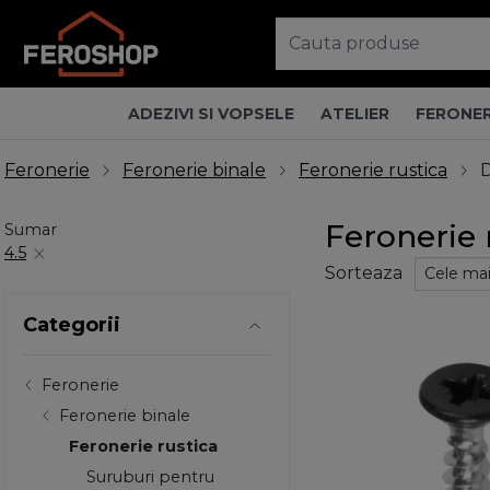
ADEZIVI SI VOPSELE
ATELIER
FERONER
Feronerie
Feronerie binale
Feronerie rustica
D
Feronerie 
Sumar
4.5
Sorteaza
Categorii
Feronerie
Feronerie binale
Feronerie rustica
Suruburi pentru