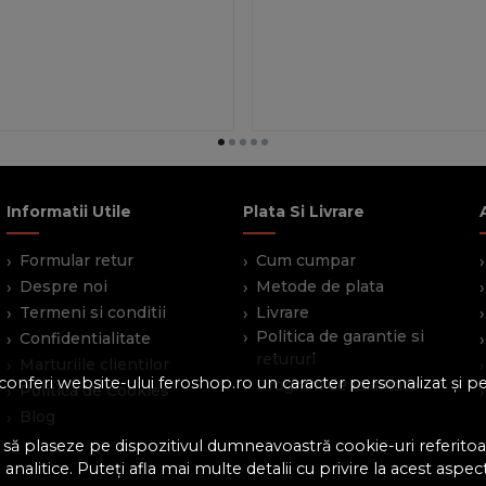
Informatii Utile
Plata Si Livrare
Formular retur
Cum cumpar
Despre noi
Metode de plata
Termeni si conditii
Livrare
Politica de garantie si
Confidentialitate
retururi
Marturiile clientilor
 a conferi website-ului feroshop.ro un caracter personalizat și 
Program de loialitate
Politica de Cookies
Blog
 să plaseze pe dispozitivul dumneavoastră cookie-uri referitoar
analitice. Puteți afla mai multe detalii cu privire la acest aspec