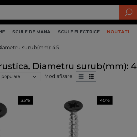
IE
SCULE DE MANA
SCULE ELECTRICE
NOUTATI
iametru surub(mm): 4.5
rustica, Diametru surub(mm): 4
Mod afisare
33%
40%