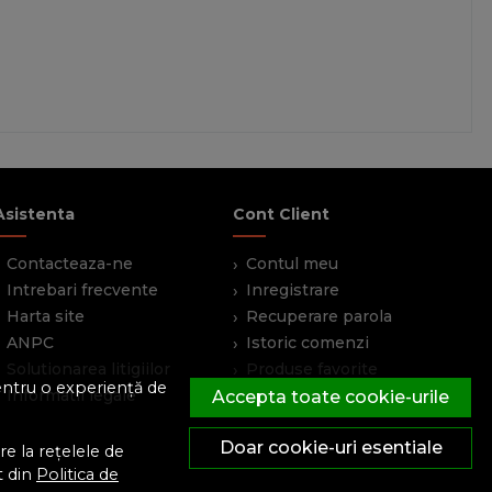
Asistenta
Cont Client
Contacteaza-ne
Contul meu
Intrebari frecvente
Inregistrare
Harta site
Recuperare parola
ANPC
Istoric comenzi
Solutionarea litigiilor
Produse favorite
pentru o experiență de
Informatii legale
Devino partener
Accepta toate cookie-urile
Doar cookie-uri esentiale
e la rețelele de
t din
Politica de