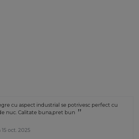
re cu aspect industrial se potrivesc perfect cu
de nuc. Calitate buna,pret bun
a
15 oct. 2025