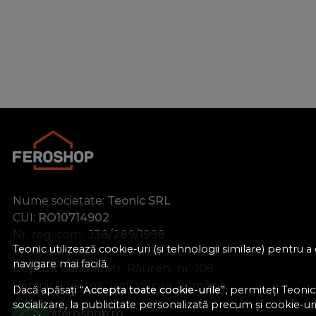
Nume societate:
Teonic SRL
CUI:
RO10714902
Nr. reg. com.:
J38/289/1998
Teonic utilizează cookie-uri (și tehnologii similare) pentru
Sediu social:
Str. Gib Mihăescu, Nr. 22
navigare mai facilă.
Depozit central:
Str. Râureni, nr. 106
Râmnicu Vâlcea, Jud. Vâlcea, România
Dacă apăsați “
Accepta toate cookie-urile
”, permiteți Teonic
socializare, la publicitate personalizată precum și cookie-uri 
office@feroshop.ro