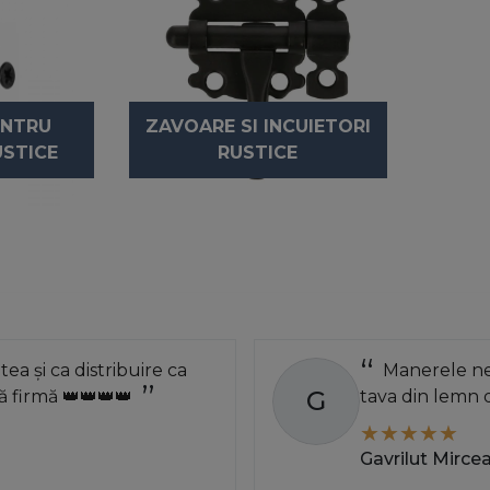
ENTRU
ZAVOARE SI INCUIETORI
STICE
RUSTICE
atea și ca distribuire ca
Manerele neg
G
 firmă 👑👑👑👑
tava din lemn 
Gavrilut Mirce