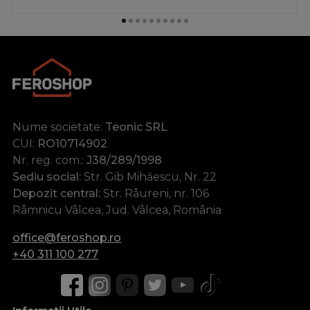
Nume societate:
Teonic SRL
CUI:
RO10714902
Nr. reg. com.:
J38/289/1998
Sediu social:
Str. Gib Mihăescu, Nr. 22
Depozit central:
Str. Râureni, nr. 106
Râmnicu Vâlcea, Jud. Vâlcea, România
office@feroshop.ro
+40 311 100 277