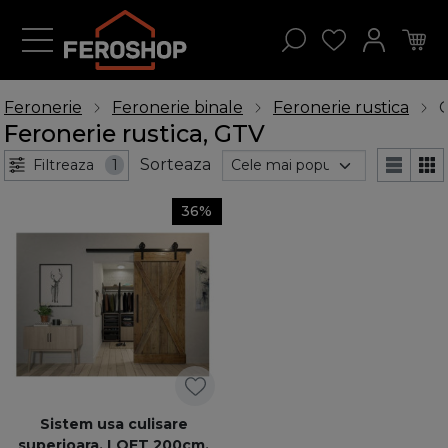
Feronerie
Feronerie binale
Feronerie rustica
Feronerie rustica, GTV
Sorteaza
Filtreaza
1
36%
Sistem usa culisare
superioara, LOFT 200cm,