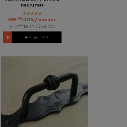
negru mat
05
395
RON
/ bucata
29
622
RON
/ bucata
Adauga in cos