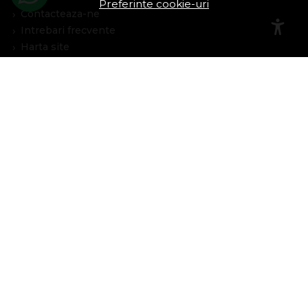
Preferinte cookie-uri
Contacteaza-ne
Intrebari frecvente
Harta site
ANPC
Solutionarea litigiilor
Informatii legale
Cont Client
Contul meu
Inregistrare
Recuperare parola
Istoric comenzi
Produse favorite
Devino partener