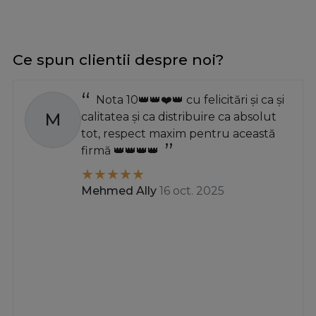
Ce spun clientii despre noi?
Nota 10👑👑❤️👑 cu felicitări și ca și
M
calitatea și ca distribuire ca absolut
tot, respect maxim pentru această
firmă 👑👑👑👑
Mehmed Ally
16 oct. 2025