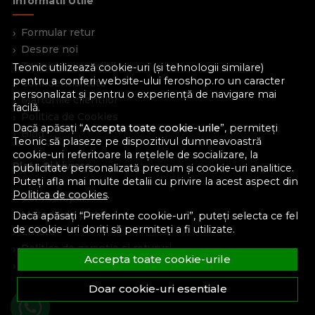
Informatii Utile
Formular retur
Despre noi
Termeni si conditii
Teonic utilizează cookie-uri (și tehnologii similare)
pentru a conferi website-ului feroshop.ro un caracter
Confidentialitate
personalizat și pentru o experiență de navigare mai
Marturiile clientilor
facilă.
Politica de Cookies
Dacă apăsați “
Accepta toate cookie-urile
”, permiteți
Blog
Teonic să plaseze pe dispozitivul dumneavoastră
cookie-uri referitoare la rețelele de socializare, la
Plata Si Livrare
publicitate personalizată precum și cookie-uri analitice.
Puteți afla mai multe detalii cu privire la acest aspect din
Politica de cookies
.
Cum cumpar
Metode de plata
Dacă apăsați “Preferinte cookie-uri”, puteți selecta ce fel
de cookie-uri doriți să permiteți a fi utilizate.
Livrare
Politica de garantie si retururi
Accepta toate cookie-urile
Program de loialitate
Doar cookie-uri esentiale
Asistenta