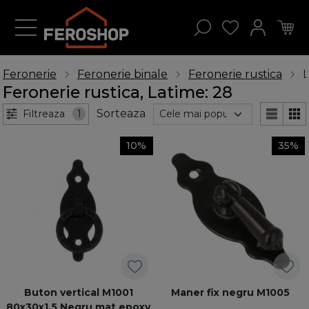
Feronerie
Feronerie binale
Feronerie rustica
L
Feronerie rustica, Latime: 28
Sorteaza
Filtreaza
1
10%
35%
Buton vertical M1001
Maner fix negru M1005
80x30x1.5 Negru mat epoxy