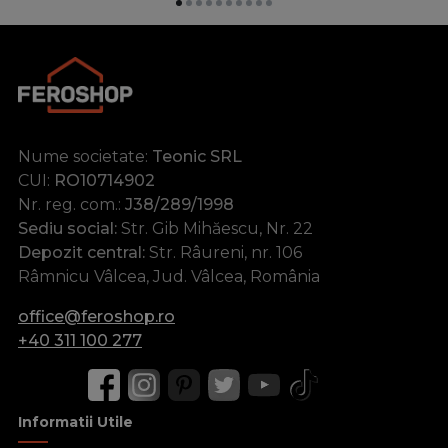
Nume societate:
Teonic SRL
CUI:
RO10714902
Nr. reg. com.:
J38/289/1998
Sediu social:
Str. Gib Mihăescu, Nr. 22
Depozit central:
Str. Râureni, nr. 106
Râmnicu Vâlcea, Jud. Vâlcea, România
office@feroshop.ro
+40 311 100 277
Informatii Utile