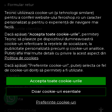
Formular retur
Despre noi
Teonic utilizează cookie-uri (și tehnologii similare)
Termeni si conditii
pentru a conferi website-ului feroshop.ro un caracter
personalizat și pentru o experiență de navigare mai
Confidentialitate
facilă.
Marturiile clientilor
Dacă apăsați “
Accepta toate cookie-urile
”, permiteți
Politica de Cookies
Teonic să plaseze pe dispozitivul dumneavoastră
Blog
cookie-uri referitoare la rețelele de socializare, la
publicitate personalizată precum și cookie-uri analitice.
Plata Si Livrare
Puteți afla mai multe detalii cu privire la acest aspect din
Politica de cookies
.
Cum cumpar
Dacă apăsați “Preferinte cookie-uri”, puteți selecta ce fel
Metode de plata
de cookie-uri doriți să permiteți a fi utilizate.
Livrare
Accepta toate cookie-urile
Politica de garantie si retururi
Program de loialitate
Doar cookie-uri esentiale
Asistenta
Preferinte cookie-uri
Contacteaza-ne