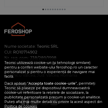
Nume societate:
Teonic SRL
CUI:
RO10714902
Nr. reg. com.:
J38/289/1998
Teonic utilizează cookie-uri (și tehnologii similare)
Sediu social:
Str. Gib Mihăescu, Nr. 22
pentru a conferi website-ului feroshop.ro un caracter
Depozit central:
Str. Râureni, nr. 106
personalizat și pentru o experiență de navigare mai
Râmnicu Vâlcea, Jud. Vâlcea, România
facilă.
Dacă apăsați “
Accepta toate cookie-urile
”, permiteți
office@feroshop.ro
Teonic să plaseze pe dispozitivul dumneavoastră
+40 311 100 277
cookie-uri referitoare la rețelele de socializare, la
publicitate personalizată precum și cookie-uri analitice.
Puteți afla mai multe detalii cu privire la acest aspect din
Politica de cookies
.