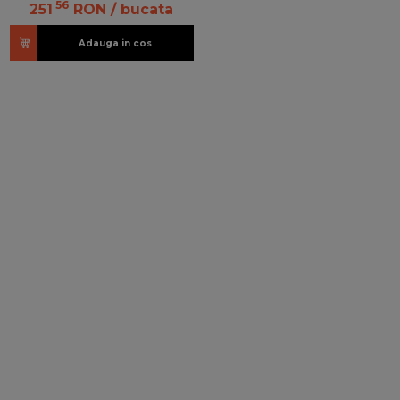
56
251
RON
/ bucata
Adauga in cos