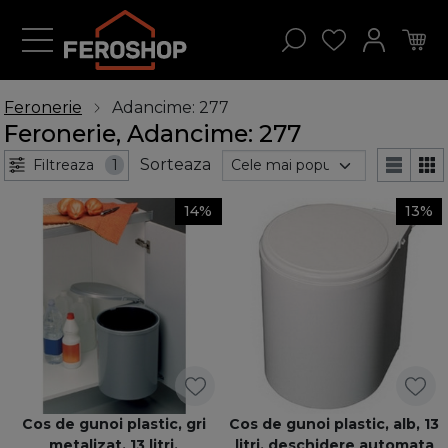
Feronerie
Adancime: 277
Feronerie, Adancime: 277
Sorteaza
Filtreaza
1
14%
13%
Cos de gunoi plastic, gri
Cos de gunoi plastic, alb, 13
metalizat, 13 litri,
litri, deschidere automata