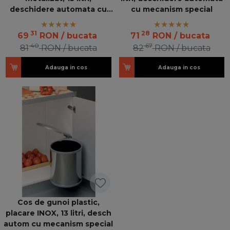
deschidere automata cu
cu mecanism special
mecanism special
31
28
69
RON
/ bucata
71
RON
/ bucata
40
67
81
RON
/ bucata
82
RON
/ bucata
Adauga in cos
Adauga in cos
Cos de gunoi plastic,
placare INOX, 13 litri, desch
autom cu mecanism special