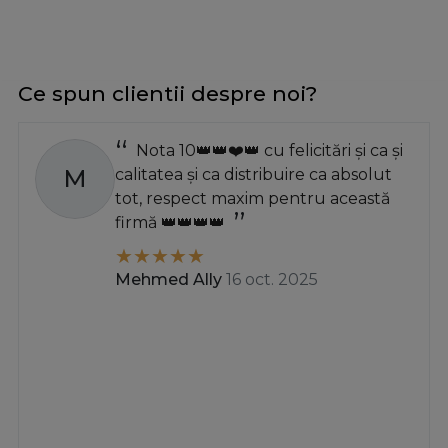
Ce spun clientii despre noi?
Nota 10👑👑❤️👑 cu felicitări și ca și
M
calitatea și ca distribuire ca absolut
tot, respect maxim pentru această
firmă 👑👑👑👑
Mehmed Ally
16 oct. 2025