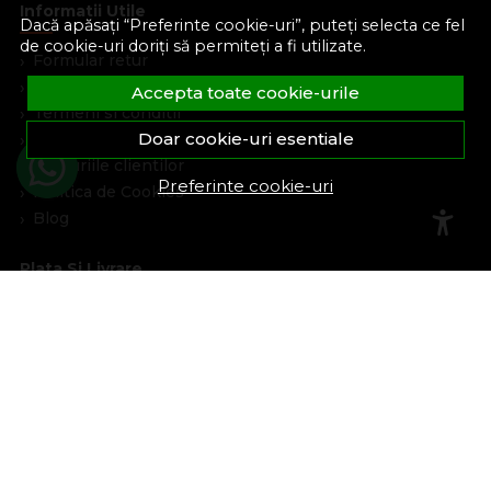
Informatii Utile
Dacă apăsați “Preferinte cookie-uri”, puteți selecta ce fel
de cookie-uri doriți să permiteți a fi utilizate.
Formular retur
Despre noi
Accepta toate cookie-urile
Termeni si conditii
Doar cookie-uri esentiale
Confidentialitate
Marturiile clientilor
Preferinte cookie-uri
Politica de Cookies
Blog
Plata Si Livrare
Cum cumpar
Metode de plata
Livrare
Politica de garantie si retururi
Program de loialitate
Asistenta