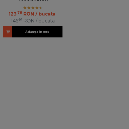
76
123
RON
/ bucata
91
146
RON
/ bucata
Adauga in cos