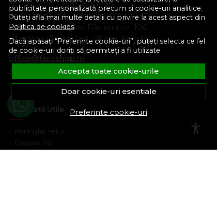
Nr. reg. com.:
J38/289/1998
publicitate personalizată precum și cookie-uri analitice.
Sediu social:
Str. Gib Mihăescu, Nr. 22
Puteți afla mai multe detalii cu privire la acest aspect din
Politica de cookies
.
Depozit central:
Str. Râureni, nr. 106
Râmnicu Vâlcea, Jud. Vâlcea, România
Dacă apăsați “Preferinte cookie-uri”, puteți selecta ce fel
de cookie-uri doriți să permiteți a fi utilizate.
office@feroshop.ro
+40 311 100 277
Accepta toate cookie-urile
Doar cookie-uri esentiale
Informatii Utile
Preferinte cookie-uri
Formular retur
Despre noi
Termeni si conditii
Confidentialitate
Marturiile clientilor
Politica de Cookies
Blog