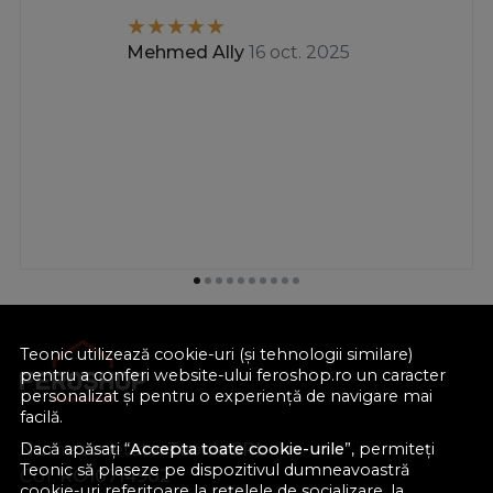
Mehmed Ally
16 oct. 2025
Teonic utilizează cookie-uri (și tehnologii similare)
pentru a conferi website-ului feroshop.ro un caracter
personalizat și pentru o experiență de navigare mai
facilă.
Nume societate:
Teonic SRL
Dacă apăsați “
Accepta toate cookie-urile
”, permiteți
Teonic să plaseze pe dispozitivul dumneavoastră
CUI:
RO10714902
cookie-uri referitoare la rețelele de socializare, la