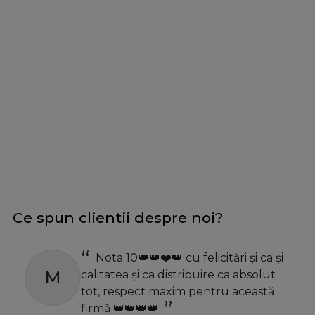
Ce spun clientii despre noi?
Nota 10👑👑❤️👑 cu felicitări și ca și
M
calitatea și ca distribuire ca absolut
tot, respect maxim pentru această
firmă 👑👑👑👑