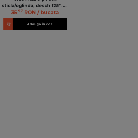
sticla/oglinda, desch 125*, pt
97
BLUMOTION 973A
35
RON
/ bucata
79C450BT GT-MB V125 NI
Adauga in cos