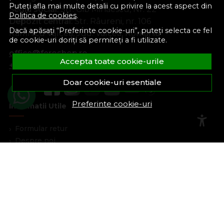
Puteți afla mai multe detalii cu privire la acest aspect din
Sediu social:
Str. Gib Mihăescu, Nr. 22
Politica de cookies
.
Depozit central:
Str. Râureni, nr. 106
Dacă apăsați “Preferinte cookie-uri”, puteți selecta ce fel
Râmnicu Vâlcea, Jud. Vâlcea, România
de cookie-uri doriți să permiteți a fi utilizate.
office@feroshop.ro
Accepta toate cookie-urile
+40 311 100 277
Doar cookie-uri esentiale
Preferinte cookie-uri
Informatii Utile
Formular retur
Despre noi
Termeni si conditii
Confidentialitate
Marturiile clientilor
Politica de Cookies
Blog
Plata Si Livrare