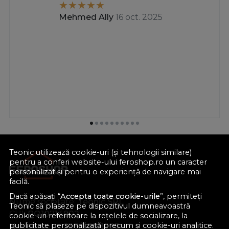
Mehmed Ally
16 oct. 2025
Teonic utilizează cookie-uri (și tehnologii similare)
pentru a conferi website-ului feroshop.ro un caracter
personalizat și pentru o experiență de navigare mai
facilă.
Dacă apăsați “
Accepta toate cookie-urile
”, permiteți
Nume societate:
Teonic SRL
Teonic să plaseze pe dispozitivul dumneavoastră
CUI:
RO10714902
cookie-uri referitoare la rețelele de socializare, la
publicitate personalizată precum și cookie-uri analitice.
Nr. reg. com.:
J38/289/1998