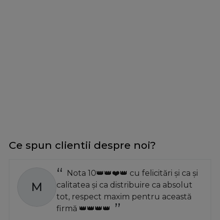
Ce spun clientii despre noi?
Nota 10👑👑❤️👑 cu felicitări și ca și
M
calitatea și ca distribuire ca absolut
tot, respect maxim pentru această
firmă 👑👑👑👑