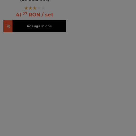
37
41
RON
/ set
Adauga in cos