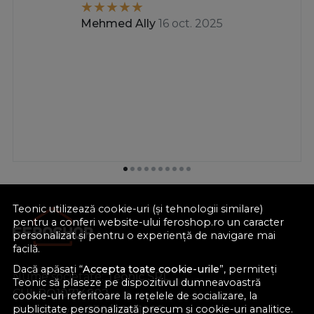
Mehmed Ally
16 oct. 2025
Teonic utilizează cookie-uri (și tehnologii similare)
pentru a conferi website-ului feroshop.ro un caracter
personalizat și pentru o experiență de navigare mai
facilă.
Dacă apăsați “
Accepta toate cookie-urile
”, permiteți
Nume societate:
Teonic SRL
Teonic să plaseze pe dispozitivul dumneavoastră
CUI:
RO10714902
cookie-uri referitoare la rețelele de socializare, la
publicitate personalizată precum și cookie-uri analitice.
Nr. reg. com.:
J38/289/1998