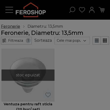
Feronerie
Diametru: 13,5mm
Feronerie, Diametru: 13,5mm
Sorteaza
Filtreaza
1
stoc epuizat
Ventuza pentru raft sticla
(20 buc/ set)