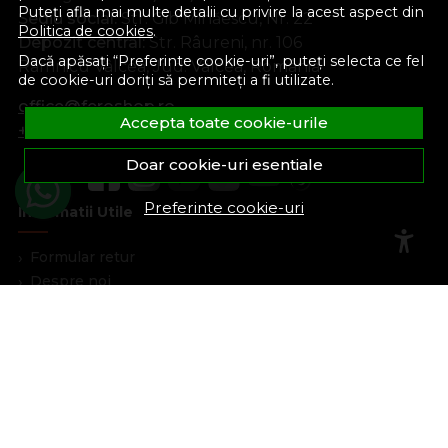
Puteți afla mai multe detalii cu privire la acest aspect din
Sediu social:
Str. Gib Mihăescu, Nr. 22
Politica de cookies
.
Depozit central:
Str. Râureni, nr. 106
Dacă apăsați “Preferinte cookie-uri”, puteți selecta ce fel
Râmnicu Vâlcea, Jud. Vâlcea, România
de cookie-uri doriți să permiteți a fi utilizate.
office@feroshop.ro
Accepta toate cookie-urile
+40 311 100 277
Doar cookie-uri esentiale
Preferinte cookie-uri
Informatii Utile
Formular retur
Despre noi
Termeni si conditii
Confidentialitate
Marturiile clientilor
Politica de Cookies
Blog
Plata Si Livrare