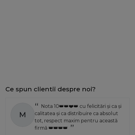
Ce spun clientii despre noi?
Nota 10👑👑❤️👑 cu felicitări și ca și
M
calitatea și ca distribuire ca absolut
tot, respect maxim pentru această
firmă 👑👑👑👑