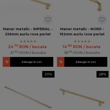
Maner metalic - IMPERIAL -
Maner metalic - NORD -
256mm auriu rose periat
192mm auriu rose periat
75
85
24
RON
/ bucata
14
RON
/ bucata
62
35
31
RON
/ bucata
18
RON
/ bucata
Adauga in cos
Adauga in cos
33%
28%