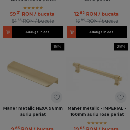
31
82
59
RON
/ bucata
12
RON
/ bucata
66
89
81
RON
/ bucata
15
RON
/ bucata
Adauga in cos
Adauga in cos
18%
28%
Maner metalic HEXA 96mm
Maner metalic - IMPERIAL -
auriu periat
160mm auriu rose periat
85
03
9
RON
/ bucata
19
RON
/ bucata