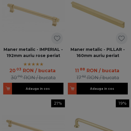
Maner metalic - IMPERIAL -
Maner metalic - PILLAR -
192mm auriu rose periat
160mm auriu periat
03
88
20
RON
/ bucata
11
RON
/ bucata
70
52
30
RON
/ bucata
17
RON
/ bucata
Adauga in cos
Adauga in cos
21%
19%