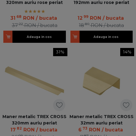
320mm auriu rose periat
192mm auriu rose periat
68
99
31
RON
/ bucata
12
RON
/ bucata
22
89
37
RON
/ bucata
18
RON
/ bucata
Adauga in cos
Adauga in cos
31%
14%
Maner metalic TREX CROSS
Maner metalic TREX CROSS
320mm auriu periat
32mm auriu periat
82
73
17
RON
/ bucata
6
RON
/ bucata
09
87