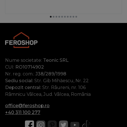
Nume societate:
Teonic SRL
CUI:
RO10714902
Nr. reg. com.:
J38/289/1998
Sediu social:
Str. Gib Mihăescu, Nr. 22
Depozit central:
Str. Râureni, nr. 106
Râmnicu Vâlcea, Jud. Vâlcea, România
office@feroshop.ro
+40 311 100 277