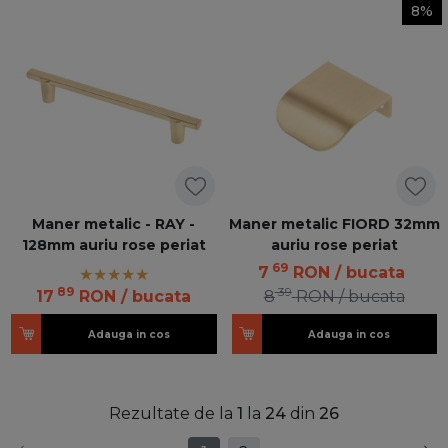
8%
Maner metalic - RAY -
Maner metalic FIORD 32mm
128mm auriu rose periat
auriu rose periat
69
7
RON
/ bucata
89
39
17
RON
/ bucata
8
RON
/ bucata
Adauga in cos
Adauga in cos
Rezultate de la
1
la
24
din
26