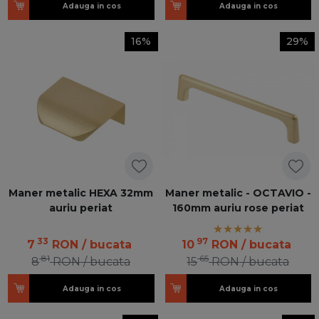
Adauga in cos
Adauga in cos
16%
29%
Maner metalic HEXA 32mm
Maner metalic - OCTAVIO -
auriu periat
160mm auriu rose periat
33
97
7
RON
/ bucata
10
RON
/ bucata
81
65
8
RON
/ bucata
15
RON
/ bucata
Adauga in cos
Adauga in cos