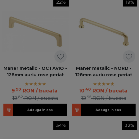
22%
19%
Maner metalic - OCTAVIO -
Maner metalic - NORD -
128mm auriu rose periat
128mm auriu rose periat
90
40
9
RON
/ bucata
10
RON
/ bucata
82
95
12
RON
/ bucata
12
RON
/ bucata
Adauga in cos
Adauga in cos
34%
32%