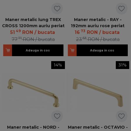
Maner metalic lung TREX
Maner metalic - RAY -
CROSS 1200mm auriu periat
192mm auriu rose periat
49
73
51
RON
/ bucata
16
RON
/ bucata
71
53
77
RON
/ bucata
23
RON
/ bucata
Adauga in cos
Adauga in cos
14%
31%
Maner metalic - NORD -
Maner metalic - OCTAVIO -