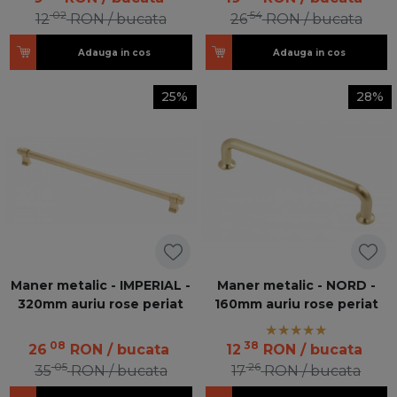
02
54
12
RON
/ bucata
26
RON
/ bucata
Adauga in cos
Adauga in cos
25%
28%
Maner metalic - IMPERIAL -
Maner metalic - NORD -
320mm auriu rose periat
160mm auriu rose periat
08
38
26
RON
/ bucata
12
RON
/ bucata
05
26
35
RON
/ bucata
17
RON
/ bucata