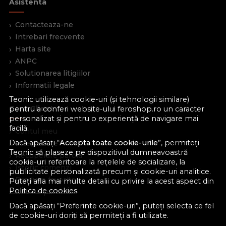
Asistenta
Contacteaza-ne
Intrebari frecvente
Harta site
ANPC
Solutionarea litigiilor
Informatii legale
Teonic utilizează cookie-uri (și tehnologii similare)
Cont Client
pentru a conferi website-ului feroshop.ro un caracter
personalizat și pentru o experiență de navigare mai
facilă.
Contul meu
Dacă apăsați “
Accepta toate cookie-urile
”, permiteți
Inregistrare
Teonic să plaseze pe dispozitivul dumneavoastră
Recuperare parola
cookie-uri referitoare la rețelele de socializare, la
Istoric comenzi
publicitate personalizată precum și cookie-uri analitice.
Produse favorite
Puteți afla mai multe detalii cu privire la acest aspect din
Politica de cookies
.
Devino partener
Dacă apăsați “Preferinte cookie-uri”, puteți selecta ce fel
de cookie-uri doriți să permiteți a fi utilizate.