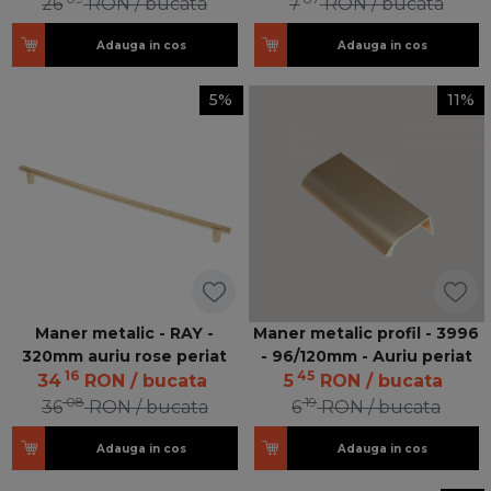
26
RON
/ bucata
7
RON
/ bucata
Adauga in cos
Adauga in cos
5%
11%
Maner metalic - RAY -
Maner metalic profil - 3996
320mm auriu rose periat
- 96/120mm - Auriu periat
16
45
34
RON
/ bucata
5
RON
/ bucata
08
19
36
RON
/ bucata
6
RON
/ bucata
Adauga in cos
Adauga in cos