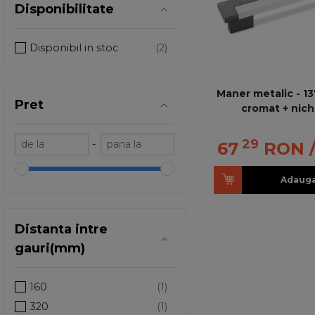
Disponibilitate
Disponibil in stoc
Maner metalic - 1
Pret
cromat + nich
29
-
67
RON
Adauga
Distanta intre
gauri(mm)
160
320