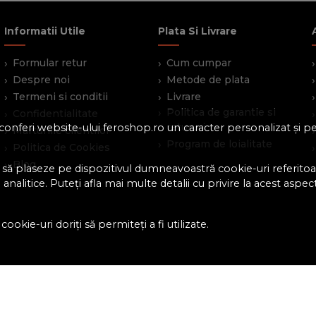
Informatii Utile
Plata Si Livrare
Formular retur
Cum cumpar
Despre noi
Metode de plata
Termeni si conditii
Livrare
Politica de garantie si
Confidentialitate
retururi
 a conferi website-ului feroshop.ro un caracter personalizat și 
Marturiile clientilor
Program de loialitate
Politica de Cookies
Blog
 să plaseze pe dispozitivul dumneavoastră cookie-uri referitoar
analitice. Puteți afla mai multe detalii cu privire la acest aspec
ookie-uri doriți să permiteți a fi utilizate.