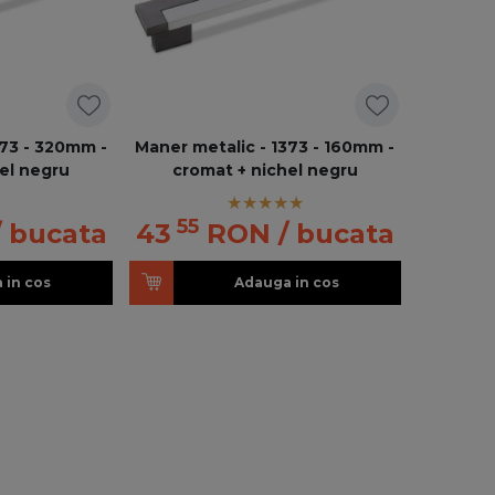
373 - 320mm -
Maner metalic - 1373 - 160mm -
el negru
cromat + nichel negru
55
/ bucata
43
RON
/ bucata
 in cos
Adauga in cos