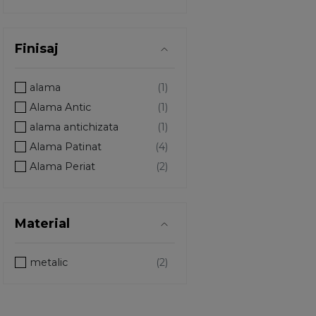
Finisaj
alama
Alama Antic
alama antichizata
Alama Patinat
Alama Periat
alamit antic
alb mat
Material
aluminiu
aluminiu (1432)
metalic
Aluminiu / Wenge
Aluminiu Satinat/Insertie Gri
Aluminiu Satinat/Insertie Wenge