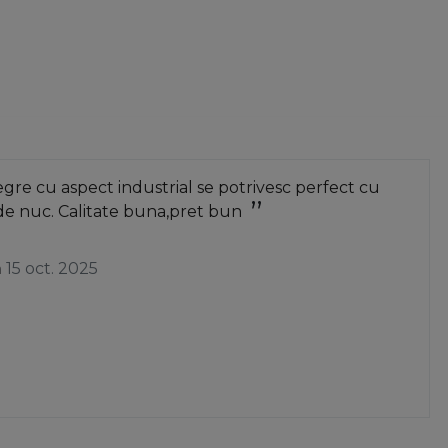
re cu aspect industrial se potrivesc perfect cu
de nuc. Calitate buna,pret bun
a
15 oct. 2025