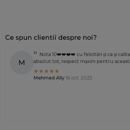
alun inchis
alun inchis - mat
Antic Englezesc
antichizat
antichizat argintiu
Ce spun clientii despre noi?
Antichizat Argintiu+Alb+Ornament
antihizat
Nota 10👑👑❤️👑 cu felicitări și ca și calit
antracit
M
absolut tot, respect maxim pentru această
antracit mat
argint antic
Mehmed Ally
16 oct. 2025
argint metalic
argintiu
Argintiu antichizat
Argintiu Slefuit
auriu
auriu antichizat