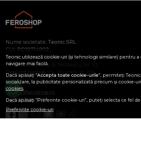
auriu lucios
auriu periat
auriu periat deschis
auriu slefuit
bronz antic
Nume societate:
Teonic SRL
Bronz Antic+Bej
CUI:
RO10714902
cașmir
Nr. reg. com.:
J38/289/1998
Teonic utilizează cookie-uri (și tehnologii similare) pentru
navigare mai facilă.
Sediu social:
Str. Gib Mihăescu, Nr. 22
cires
Depozit central:
Str. Râureni, nr. 106
cires - mat
Dacă apăsați “
Accepta toate cookie-urile
”, permiteți Teonic
Râmnicu Vâlcea, Jud. Vâlcea, România
socializare, la publicitate personalizată precum și cookie-uri 
coroana aurie
cookies
.
crapat
office@feroshop.ro
+40 311 100 277
Dacă apăsați “Preferinte cookie-uri”, puteți selecta ce fel de c
crem
Preferinte cookie-uri
crom
crom / alb
crom / crom mat
crom / fag