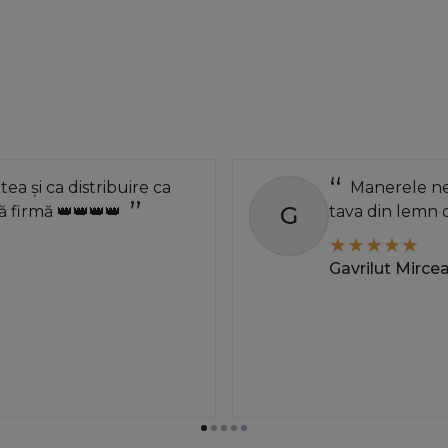
atea și ca distribuire ca
Manerele neg
G
 firmă 👑👑👑👑
tava din lemn 
Gavrilut Mirce