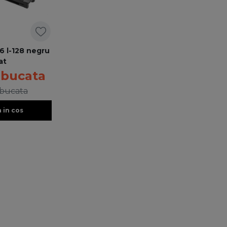
6 l-128 negru
at
 bucata
 bucata
 in cos