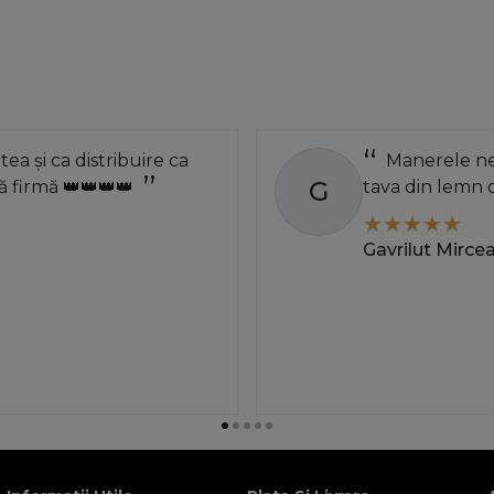
atea și ca distribuire ca
Manerele neg
G
 firmă 👑👑👑👑
tava din lemn 
Gavrilut Mirce