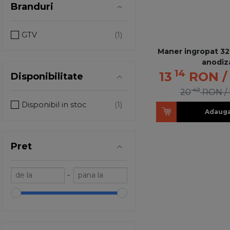
Branduri
GTV
Maner ingropat 32
anodiz
14
13
RON
/
Disponibilitate
42
20
RON
/
Disponibil in stoc
Adauga
Pret
-