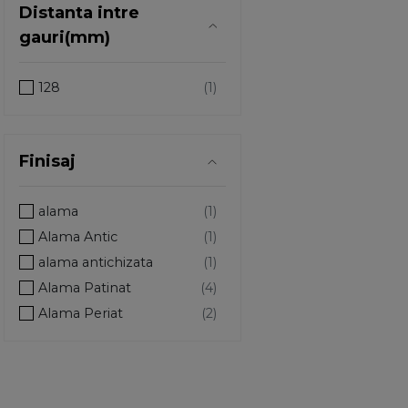
Distanta intre
gauri(mm)
128
Finisaj
alama
Alama Antic
alama antichizata
Alama Patinat
Alama Periat
alamit antic
alb mat
aluminiu