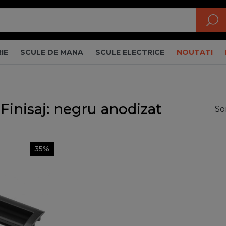
IE
SCULE DE MANA
SCULE ELECTRICE
NOUTATI
 Finisaj: negru anodizat
So
35%