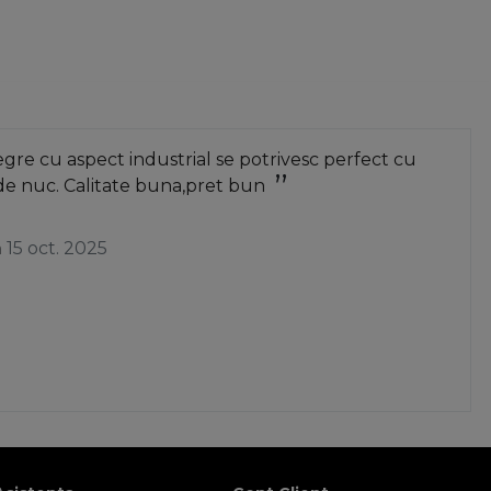
re cu aspect industrial se potrivesc perfect cu
de nuc. Calitate buna,pret bun
a
15 oct. 2025