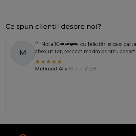
aluminiu (1432)
Aluminiu / Wenge
Aluminiu Satinat/Insertie Gri
Ce spun clientii despre noi?
Aluminiu Satinat/Insertie Wenge
alun inchis
Nota 10👑👑❤️👑 cu felicitări și ca și calit
alun inchis - mat
M
absolut tot, respect maxim pentru această
Antic Englezesc
antichizat
Mehmed Ally
16 oct. 2025
antichizat argintiu
Antichizat Argintiu+Alb+Ornament
antihizat
antracit
antracit mat
argint antic
argint metalic
argintiu