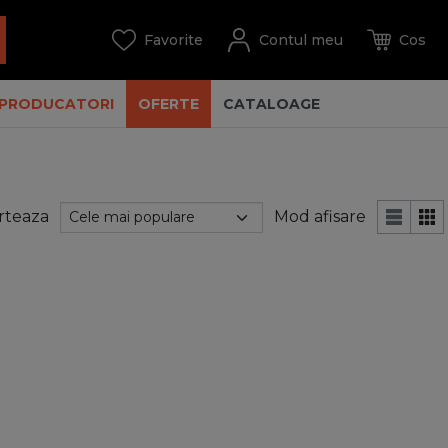
PRODUCATORI
OFERTE
CATALOAGE
rteaza
Mod afisare