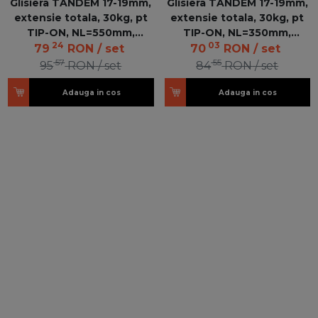
Glisiera TANDEM 17-19mm,
Glisiera TANDEM 17-19mm,
extensie totala, 30kg, pt
extensie totala, 30kg, pt
TIP-ON, NL=550mm,
TIP-ON, NL=350mm,
24
03
560F5500C V6
560F3500C V6
79
RON
/ set
70
RON
/ set
57
55
95
RON
/ set
84
RON
/ set
Adauga in cos
Adauga in cos