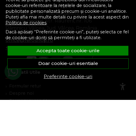
cookie-uri referitoare la rețelele de socializare, la
Nr. reg. com.:
J38/289/1998
publicitate personalizată precum și cookie-uri analitice.
Sediu social:
Str. Gib Mihăescu, Nr. 22
Puteți afla mai multe detalii cu privire la acest aspect din
Depozit central:
Str. Râureni, nr. 106
Politica de cookies
.
Râmnicu Vâlcea, Jud. Vâlcea, România
Dacă apăsați “Preferinte cookie-uri”, puteți selecta ce fel
de cookie-uri doriți să permiteți a fi utilizate.
office@feroshop.ro
+40 311 100 277
Accepta toate cookie-urile
Doar cookie-uri esentiale
Informatii Utile
Preferinte cookie-uri
Formular retur
Despre noi
Termeni si conditii
Confidentialitate
Marturiile clientilor
Politica de Cookies
Blog