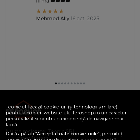
firmă 👑👑👑👑
Mehmed Ally
16 oct. 2025
Teonic utilizează cookie-uri (și tehnologii similare)
pentru a conferi website-ului feroshop.ro un caracter
personalizat și pentru o experiență de navigare mai
facilă.
Nume societate:
Teonic SRL
Dacă apăsați “
Accepta toate cookie-urile
”, permiteți
CUI:
RO10714902
Teonic să plaseze pe dispozitivul dumneavoastră