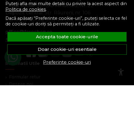
Puteți afla mai multe detalii cu privire la acest aspect din
Sediu social:
Str. Gib Mihăescu, Nr. 22
Politica de cookies
.
Depozit central:
Str. Râureni, nr. 106
Dacă apăsați “Preferinte cookie-uri”, puteți selecta ce fel
Râmnicu Vâlcea, Jud. Vâlcea, România
de cookie-uri doriți să permiteți a fi utilizate.
office@feroshop.ro
Accepta toate cookie-urile
+40 311 100 277
Doar cookie-uri esentiale
Preferinte cookie-uri
Informatii Utile
Formular retur
Despre noi
Termeni si conditii
Confidentialitate
Marturiile clientilor
Politica de Cookies
Blog
Plata Si Livrare