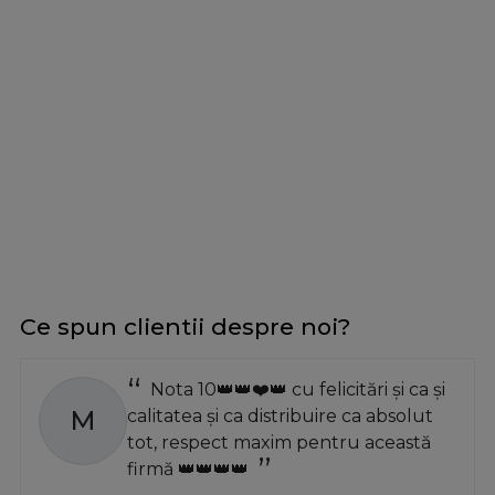
Ce spun clientii despre noi?
Nota 10👑👑❤️👑 cu felicitări și ca și
M
calitatea și ca distribuire ca absolut
tot, respect maxim pentru această
firmă 👑👑👑👑