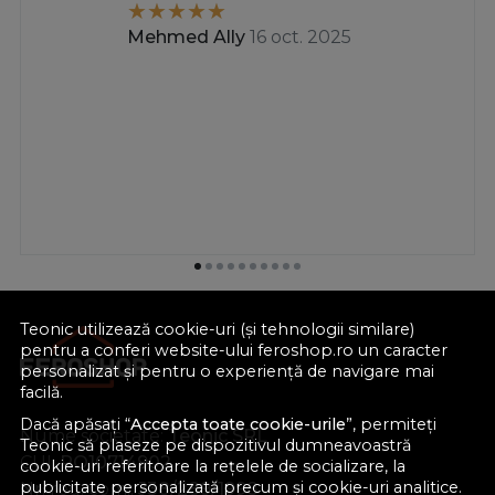
Mehmed Ally
16 oct. 2025
Teonic utilizează cookie-uri (și tehnologii similare)
pentru a conferi website-ului feroshop.ro un caracter
personalizat și pentru o experiență de navigare mai
facilă.
Dacă apăsați “
Accepta toate cookie-urile
”, permiteți
Nume societate:
Teonic SRL
Teonic să plaseze pe dispozitivul dumneavoastră
CUI:
RO10714902
cookie-uri referitoare la rețelele de socializare, la
publicitate personalizată precum și cookie-uri analitice.
Nr. reg. com.:
J38/289/1998