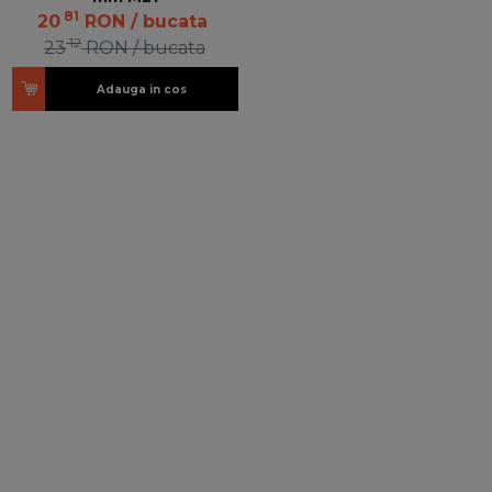
81
20
RON
/ bucata
12
23
RON
/ bucata
Adauga in cos