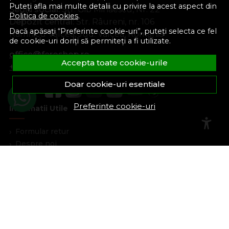
Puteți afla mai multe detalii cu privire la acest aspect din
Sediu social:
Str. Gib Mihăescu, Nr. 22
Politica de cookies
.
Depozit central:
Str. Râureni, nr. 106
Dacă apăsați “Preferinte cookie-uri”, puteți selecta ce fel
Râmnicu Vâlcea, Jud. Vâlcea, România
de cookie-uri doriți să permiteți a fi utilizate.
office@feroshop.ro
Accepta toate cookie-urile
+40 311 100 277
Doar cookie-uri esentiale
Preferinte cookie-uri
Informatii Utile
Formular retur
Despre noi
Termeni si conditii
Confidentialitate
Marturiile clientilor
Politica de Cookies
Blog
Plata Si Livrare