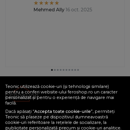
Mehmed Ally
16 oct. 2025
Teonic utilizează cookie-uri (și tehnologii similare)
pentru a conferi website-ului feroshop.ro un caracter
personalizat și pentru o experiență de navigare mai
facilă.
Dacă apăsați “
Accepta toate cookie-urile
”, permiteți
Nume societate:
Teonic SRL
Teonic să plaseze pe dispozitivul dumneavoastră
CUI:
RO10714902
cookie-uri referitoare la rețelele de socializare, la
publicitate personalizată precum și cookie-uri analitice.
Nr. reg. com.:
J38/289/1998