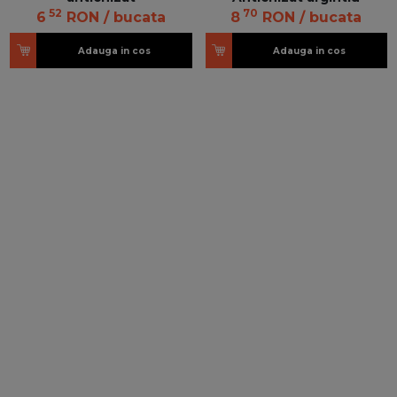
52
70
6
RON
/ bucata
8
RON
/ bucata
Adauga in cos
Adauga in cos