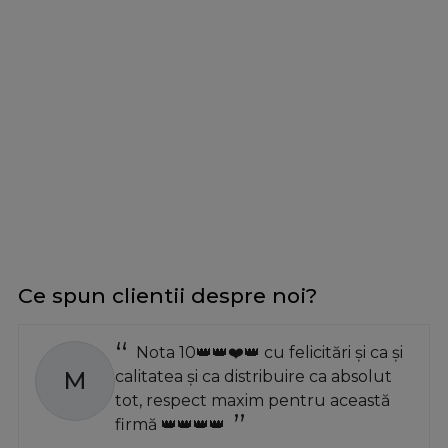
Ce spun clientii despre noi?
Nota 10👑👑❤️👑 cu felicitări și ca și
M
calitatea și ca distribuire ca absolut
tot, respect maxim pentru această
firmă 👑👑👑👑