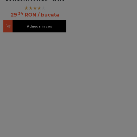
34
29
RON
/ bucata
Adauga in cos