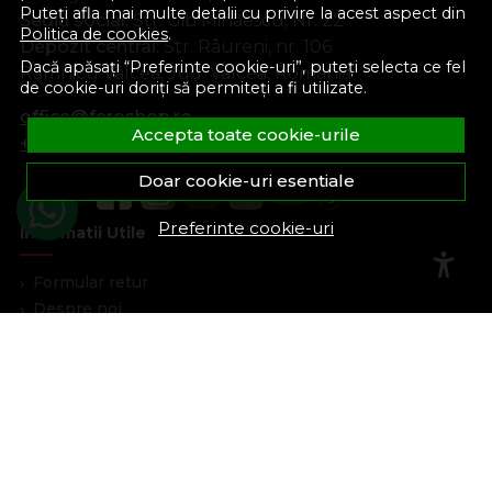
Puteți afla mai multe detalii cu privire la acest aspect din
Sediu social:
Str. Gib Mihăescu, Nr. 22
Politica de cookies
.
Depozit central:
Str. Râureni, nr. 106
Dacă apăsați “Preferinte cookie-uri”, puteți selecta ce fel
Râmnicu Vâlcea, Jud. Vâlcea, România
de cookie-uri doriți să permiteți a fi utilizate.
office@feroshop.ro
Accepta toate cookie-urile
+40 311 100 277
Doar cookie-uri esentiale
Preferinte cookie-uri
Informatii Utile
Formular retur
Despre noi
Termeni si conditii
Confidentialitate
Marturiile clientilor
Politica de Cookies
Blog
Plata Si Livrare