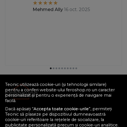
Mehmed Ally
16 oct. 2025
Teonic utilizează cookie-uri (și tehnologii similare)
pentru a conferi website-ului feroshop.ro un caracter
personalizat și pentru o experiență de navigare mai
facilă.
Dacă apăsați “
Accepta toate cookie-urile
”, permiteți
Nume societate:
Teonic SRL
Teonic să plaseze pe dispozitivul dumneavoastră
CUI:
RO10714902
cookie-uri referitoare la rețelele de socializare, la
publicitate personalizată precum și cookie-uri analitice.
Nr. reg. com.:
J38/289/1998