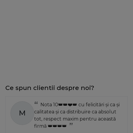
Ce spun clientii despre noi?
Nota 10👑👑❤️👑 cu felicitări și ca și
M
calitatea și ca distribuire ca absolut
tot, respect maxim pentru această
firmă 👑👑👑👑