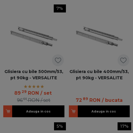
7%
Glisiera cu bile 500mm/53,
Glisiera cu bile 400mm/53,
pt 90kg - VERSALITE
pt 90kg - VERSALITE
29
89
RON
/ set
91
89
96
RON
/ set
72
RON
/ bucata
Adauga in cos
Adauga in cos
5%
17%