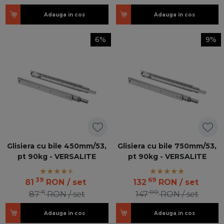
Adauga in cos
Adauga in cos
6%
9%
Glisiera cu bile 450mm/53,
Glisiera cu bile 750mm/53,
pt 90kg - VERSALITE
pt 90kg - VERSALITE
39
69
81
RON
/ set
132
RON
/ set
11
00
87
RON
/ set
147
RON
/ set
Adauga in cos
Adauga in cos