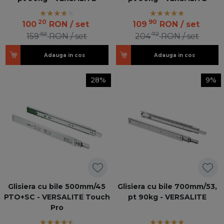
20
90
100
RON
/ set
109
RON
/ set
52
72
159
RON
/ set
204
RON
/ set
Adauga in cos
Adauga in cos
28%
9%
Glisiera cu bile 500mm/45
Glisiera cu bile 700mm/53,
PTO+SC - VERSALITE Touch
pt 90kg - VERSALITE
Pro