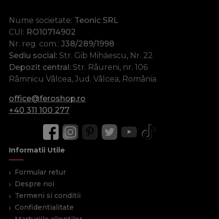
Nume societate:
Teonic SRL
CUI:
RO10714902
Nr. reg. com.:
J38/289/1998
Sediu social:
Str. Gib Mihăescu, Nr. 22
Depozit central:
Str. Râureni, nr. 106
Râmnicu Vâlcea, Jud. Vâlcea, România
office@feroshop.ro
+40 311 100 277
Informatii Utile
Formular retur
Despre noi
Termeni si conditii
Confidentialitate
Marturiile clientilor