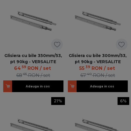
Glisiera cu bile 350mm/53,
Glisiera cu bile 300mm/53,
pt 90kg - VERSALITE
pt 90kg - VERSALITE
59
39
64
RON
/ set
55
RON
/ set
65
40
68
RON
/ set
67
RON
/ set
Adauga in cos
Adauga in cos
21%
6%