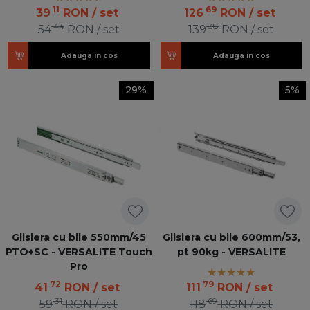
11
69
39
RON
/ set
126
RON
/ set
44
38
54
RON
/ set
139
RON
/ set
Adauga in cos
Adauga in cos
29%
5%
Glisiera cu bile 550mm/45
Glisiera cu bile 600mm/53,
PTO+SC - VERSALITE Touch
pt 90kg - VERSALITE
Pro
72
79
41
RON
/ set
111
RON
/ set
31
69
59
RON
/ set
118
RON
/ set