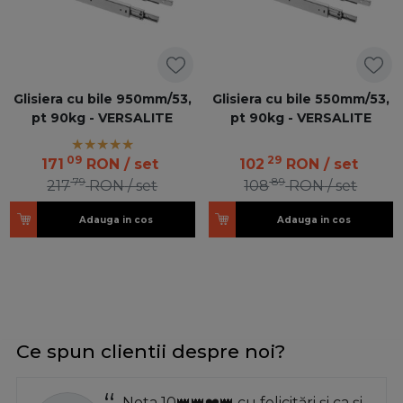
Glisiera cu bile 950mm/53,
Glisiera cu bile 550mm/53,
pt 90kg - VERSALITE
pt 90kg - VERSALITE
09
29
171
RON
/ set
102
RON
/ set
79
89
217
RON
/ set
108
RON
/ set
Adauga in cos
Adauga in cos
Ce spun clientii despre noi?
Nota 10👑👑❤️👑 cu felicitări și ca și