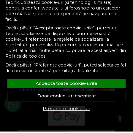
Teonic utilizează cookie-uri (și tehnologii similare)
pentru a conferi website-ului feroshop.ro un caracter
Cont Client
personalizat și pentru o experiență de navigare mai
facilă.
Contul meu
Dacă apăsați “
Accepta toate cookie-urile
”, permiteți
Inregistrare
Teonic să plaseze pe dispozitivul dumneavoastră
cookie-uri referitoare la rețelele de socializare, la
Recuperare parola
publicitate personalizată precum și cookie-uri analitice.
Istoric comenzi
Puteți afla mai multe detalii cu privire la acest aspect din
Produse favorite
Politica de cookies
.
Devino partener
Dacă apăsați “Preferinte cookie-uri”, puteți selecta ce fel
de cookie-uri doriți să permiteți a fi utilizate.
Accepta toate cookie-urile
Doar cookie-uri esentiale
Preferinte cookie-uri