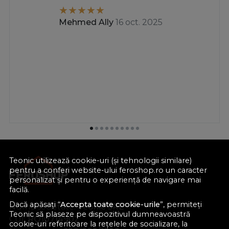
Mehmed Ally
16 oct. 2025
Teonic utilizează cookie-uri (și tehnologii similare)
pentru a conferi website-ului feroshop.ro un caracter
personalizat și pentru o experiență de navigare mai
facilă.
Dacă apăsați “
Accepta toate cookie-urile
”, permiteți
Nume societate:
Teonic SRL
Teonic să plaseze pe dispozitivul dumneavoastră
CUI:
RO10714902
cookie-uri referitoare la rețelele de socializare, la