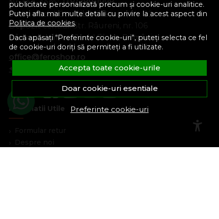
Nr. reg. com.:
J38/289/1998
publicitate personalizată precum și cookie-uri analitice.
Sediu social:
Str. Gib Mihăescu, Nr. 22
Puteți afla mai multe detalii cu privire la acest aspect din
Politica de cookies
.
Depozit central:
Str. Râureni, nr. 106
Râmnicu Vâlcea, Jud. Vâlcea, România
Dacă apăsați “Preferinte cookie-uri”, puteți selecta ce fel
de cookie-uri doriți să permiteți a fi utilizate.
office@feroshop.ro
Accepta toate cookie-urile
+40 311 100 277
Doar cookie-uri esentiale
Informatii Utile
Preferinte cookie-uri
Formular retur
Despre noi
Termeni si conditii
Confidentialitate
Marturiile clientilor
Politica de Cookies
Blog