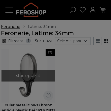
Feronerie
Latime: 34mm
Feronerie, Latime: 34mm
Sorteaza
Filtreaza
1
1%
stoc epuizat
Cuier metalic SIRO bronz
antic + plastic bej 1979 ZN31