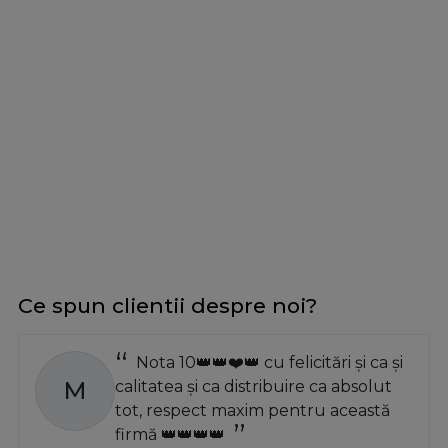
Ce spun clientii despre noi?
Nota 10👑👑❤️👑 cu felicitări și ca și
M
calitatea și ca distribuire ca absolut
tot, respect maxim pentru această
firmă 👑👑👑👑