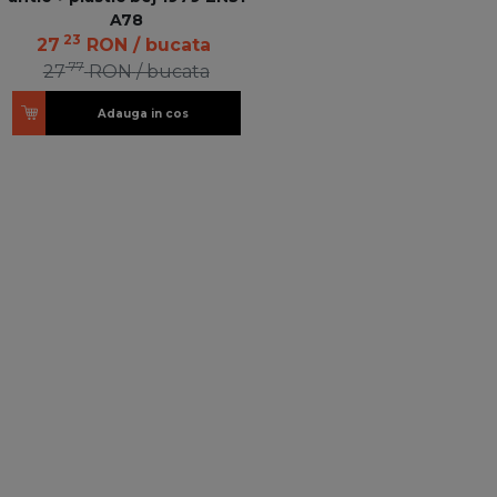
A78
23
27
RON
/ bucata
77
27
RON
/ bucata
Adauga in cos