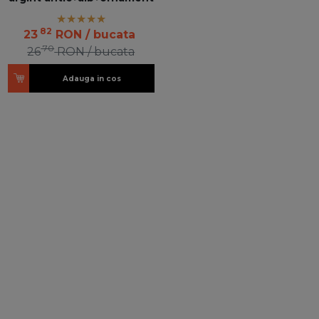
82
23
RON
/ bucata
70
26
RON
/ bucata
Adauga in cos