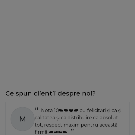
Ce spun clientii despre noi?
Nota 10👑👑❤️👑 cu felicitări și ca și
M
calitatea și ca distribuire ca absolut
tot, respect maxim pentru această
firmă 👑👑👑👑