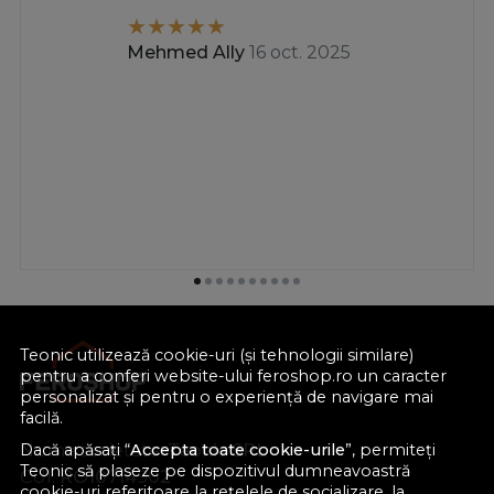
Mehmed Ally
16 oct. 2025
Teonic utilizează cookie-uri (și tehnologii similare)
pentru a conferi website-ului feroshop.ro un caracter
personalizat și pentru o experiență de navigare mai
facilă.
Nume societate:
Teonic SRL
Dacă apăsați “
Accepta toate cookie-urile
”, permiteți
Teonic să plaseze pe dispozitivul dumneavoastră
CUI:
RO10714902
cookie-uri referitoare la rețelele de socializare, la