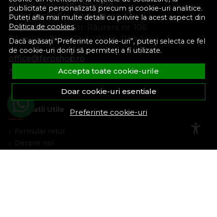
Nr. reg. com.:
J38/289/1998
publicitate personalizată precum și cookie-uri analitice.
Sediu social:
Str. Gib Mihăescu, Nr. 22
Puteți afla mai multe detalii cu privire la acest aspect din
Politica de cookies
.
Depozit central:
Str. Râureni, nr. 106
Râmnicu Vâlcea, Jud. Vâlcea, România
Dacă apăsați “Preferinte cookie-uri”, puteți selecta ce fel
de cookie-uri doriți să permiteți a fi utilizate.
office@feroshop.ro
+40 311 100 277
Accepta toate cookie-urile
Doar cookie-uri esentiale
Informatii Utile
Preferinte cookie-uri
Formular retur
Despre noi
Termeni si conditii
Confidentialitate
Marturiile clientilor
Politica de Cookies
Blog