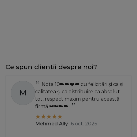
Ce spun clientii despre noi?
Nota 10👑👑❤️👑 cu felicitări și ca și
M
calitatea și ca distribuire ca absolut
tot, respect maxim pentru această
firmă 👑👑👑👑
Mehmed Ally
16 oct. 2025