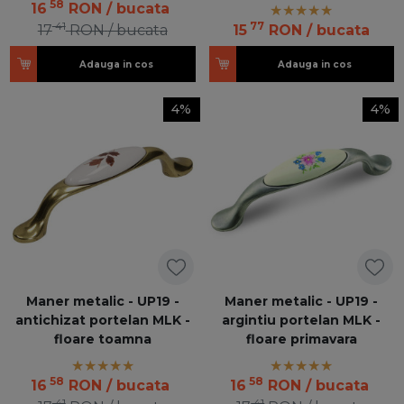
58
16
RON
/ bucata
41
77
17
RON
/ bucata
15
RON
/ bucata
Adauga in cos
Adauga in cos
4%
4%
Maner metalic - UP19 -
Maner metalic - UP19 -
antichizat portelan MLK -
argintiu portelan MLK -
floare toamna
floare primavara
58
58
16
RON
/ bucata
16
RON
/ bucata
41
41