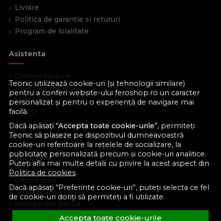
Livrare
Politica de garantie si retururi
Program de loialitate
Asistenta
Contacteaza-ne
Teonic utilizează cookie-uri (și tehnologii similare)
Intrebari frecvente
pentru a conferi website-ului feroshop.ro un caracter
Harta site
personalizat și pentru o experiență de navigare mai
ANPC
facilă.
Solutionarea litigiilor
Dacă apăsați “
Accepta toate cookie-urile
”, permiteți
Informatii legale
Teonic să plaseze pe dispozitivul dumneavoastră
cookie-uri referitoare la rețelele de socializare, la
publicitate personalizată precum și cookie-uri analitice.
Cont Client
Puteți afla mai multe detalii cu privire la acest aspect din
Politica de cookies
.
Contul meu
Dacă apăsați “Preferinte cookie-uri”, puteți selecta ce fel
Inregistrare
de cookie-uri doriți să permiteți a fi utilizate.
Recuperare parola
Istoric comenzi
Accepta toate cookie-urile