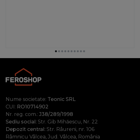
Nume societate:
Teonic SRL
CUI:
RO10714902
Nr. reg. com.:
J38/289/1998
Sediu social:
Str. Gib Mihăescu, Nr. 22
Depozit central:
Str. Râureni, nr. 106
Râmnicu Vâlcea, Jud. Vâlcea, România