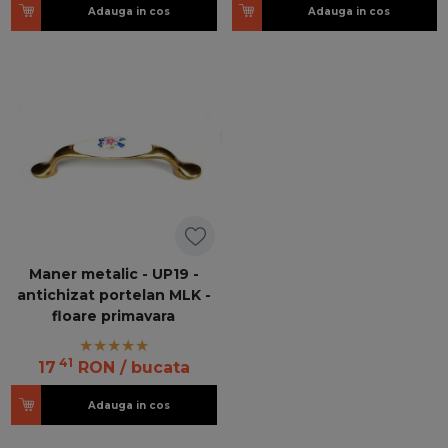
Adauga in cos
Adauga in cos
Maner metalic - UP19 -
antichizat portelan MLK -
floare primavara
41
17
RON
/ bucata
Adauga in cos