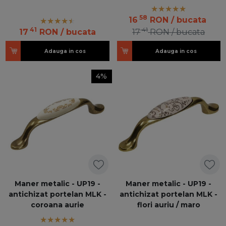
58
16
RON
/ bucata
41
41
17
RON
/ bucata
17
RON
/ bucata
Adauga in cos
Adauga in cos
4%
Maner metalic - UP19 -
Maner metalic - UP19 -
antichizat portelan MLK -
antichizat portelan MLK -
coroana aurie
flori auriu / maro