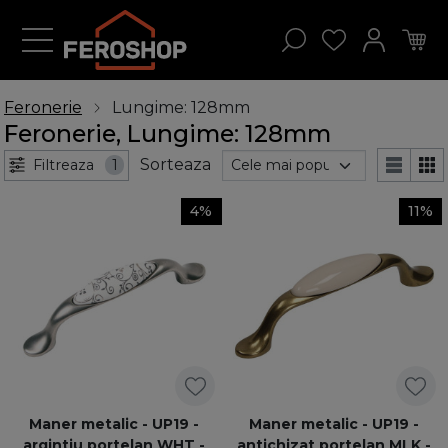
Feronerie
Lungime: 128mm
Feronerie, Lungime: 128mm
Sorteaza
Filtreaza
1
4%
11%
Maner metalic - UP19 -
Maner metalic - UP19 -
argintiu portelan WHT -
antichizat portelan MLK -