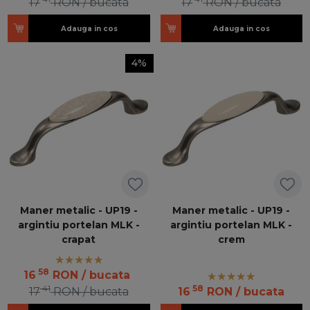
17
RON
/ bucata
17
RON
/ bucata
Adauga in cos
Adauga in cos
4%
Maner metalic - UP19 -
Maner metalic - UP19 -
argintiu portelan MLK -
argintiu portelan MLK -
crapat
crem
58
16
RON
/ bucata
41
58
17
RON
/ bucata
16
RON
/ bucata