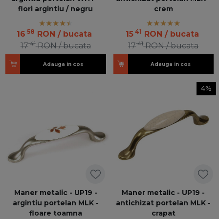
flori argintiu / negru
crem
58
41
16
RON
/ bucata
15
RON
/ bucata
41
41
17
RON
/ bucata
17
RON
/ bucata
Adauga in cos
Adauga in cos
4%
Maner metalic - UP19 -
Maner metalic - UP19 -
argintiu portelan MLK -
antichizat portelan MLK -
floare toamna
crapat