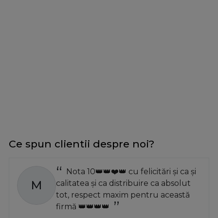
Ce spun clientii despre noi?
Nota 10👑👑❤️👑 cu felicitări și ca și
M
calitatea și ca distribuire ca absolut
tot, respect maxim pentru această
firmă 👑👑👑👑