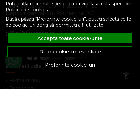
Puteți afla mai multe detalii cu privire la acest aspect din
Sediu social:
Str. Gib Mihăescu, Nr. 22
Politica de cookies
.
Depozit central:
Str. Râureni, nr. 106
Dacă apăsați “Preferinte cookie-uri”, puteți selecta ce fel
Râmnicu Vâlcea, Jud. Vâlcea, România
de cookie-uri doriți să permiteți a fi utilizate.
office@feroshop.ro
Accepta toate cookie-urile
+40 311 100 277
Doar cookie-uri esentiale
Preferinte cookie-uri
Informatii Utile
Formular retur
Despre noi
Termeni si conditii
Confidentialitate
Marturiile clientilor
Politica de Cookies
Blog
Plata Si Livrare