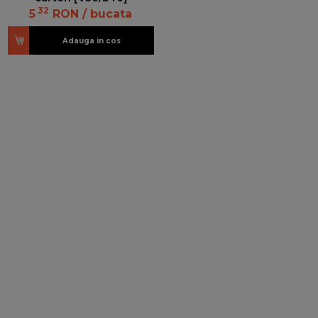
32
5
RON
/ bucata
Adauga in cos