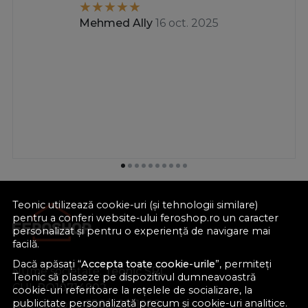
Mehmed Ally
16 oct. 2025
Teonic utilizează cookie-uri (și tehnologii similare)
pentru a conferi website-ului feroshop.ro un caracter
personalizat și pentru o experiență de navigare mai
facilă.
Dacă apăsați “
Accepta toate cookie-urile
”, permiteți
Nume societate:
Teonic SRL
Teonic să plaseze pe dispozitivul dumneavoastră
CUI:
RO10714902
cookie-uri referitoare la rețelele de socializare, la
publicitate personalizată precum și cookie-uri analitice.
Nr. reg. com.:
J38/289/1998