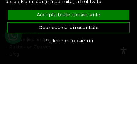
de cookie-uri doriți să permiteți a fi utilizate.
Formular retur
Accepta toate cookie-urile
Despre noi
Termeni si conditii
Doar cookie-uri esentiale
Confidentialitate
Marturiile clientilor
Preferinte cookie-uri
Politica de Cookies
Blog
Plata Si Livrare
Cum cumpar
Metode de plata
Livrare
Politica de garantie si retururi
Program de loialitate
Asistenta