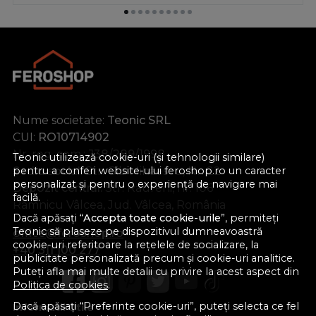
Nume societate:
Teonic SRL
CUI:
RO10714902
Nr. reg. com.:
J38/289/1998
Teonic utilizează cookie-uri (și tehnologii similare)
Sediu social:
Str. Gib Mihăescu, Nr. 22
pentru a conferi website-ului feroshop.ro un caracter
personalizat și pentru o experiență de navigare mai
Depozit central:
Str. Râureni, nr. 106
facilă.
Râmnicu Vâlcea, Jud. Vâlcea, România
Dacă apăsați “
Accepta toate cookie-urile
”, permiteți
Teonic să plaseze pe dispozitivul dumneavoastră
office@feroshop.ro
cookie-uri referitoare la rețelele de socializare, la
+40 311 100 277
publicitate personalizată precum și cookie-uri analitice.
Puteți afla mai multe detalii cu privire la acest aspect din
Politica de cookies
.
Dacă apăsați “Preferinte cookie-uri”, puteți selecta ce fel
Informatii Utile