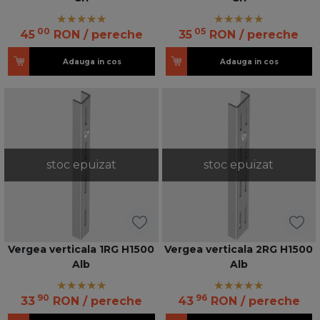
00
05
45
RON
/ pereche
35
RON
/ pereche
Adauga in cos
Adauga in cos
stoc epuizat
stoc epuizat
Vergea verticala 1RG H1500
Vergea verticala 2RG H1500
Alb
Alb
90
96
33
RON
/ pereche
43
RON
/ pereche