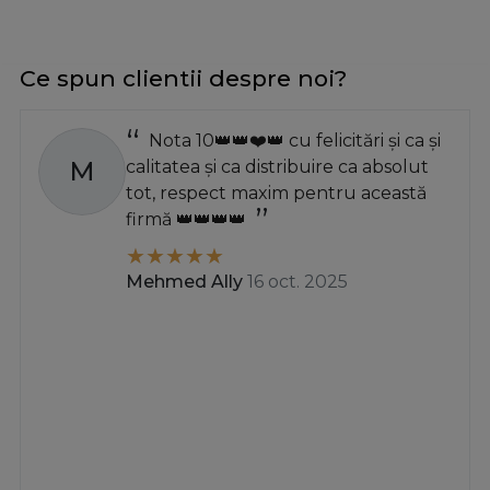
Ce spun clientii despre noi?
Nota 10👑👑❤️👑 cu felicitări și ca și
M
calitatea și ca distribuire ca absolut
tot, respect maxim pentru această
firmă 👑👑👑👑
Mehmed Ally
16 oct. 2025