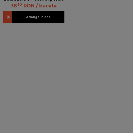
10
38
RON
/ bucata
Adauga in cos