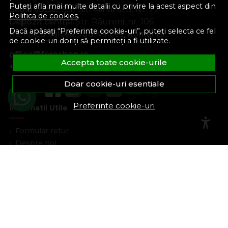
Puteți afla mai multe detalii cu privire la acest aspect din
Sediu social:
Str. Gib Mihăescu, Nr. 22
Politica de cookies
.
Depozit central:
Str. Râureni, nr. 106
Dacă apăsați “Preferinte cookie-uri”, puteți selecta ce fel
Râmnicu Vâlcea, Jud. Vâlcea, România
de cookie-uri doriți să permiteți a fi utilizate.
office@feroshop.ro
Accepta toate cookie-urile
+40 311 100 277
Doar cookie-uri esentiale
Preferinte cookie-uri
Informatii Utile
Formular retur
Despre noi
Termeni si conditii
Confidentialitate
Marturiile clientilor
Politica de Cookies
Blog
Plata Si Livrare