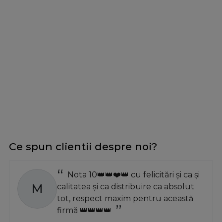
Ce spun clientii despre noi?
Nota 10👑👑❤️👑 cu felicitări și ca și
M
calitatea și ca distribuire ca absolut
tot, respect maxim pentru această
firmă 👑👑👑👑