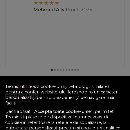
Mehmed Ally
16 oct. 2025
Teonic utilizează cookie-uri (și tehnologii similare)
pentru a conferi website-ului feroshop.ro un caracter
personalizat și pentru o experiență de navigare mai
facilă.
Dacă apăsați “
Accepta toate cookie-urile
”, permiteți
Nume societate:
Teonic SRL
Teonic să plaseze pe dispozitivul dumneavoastră
CUI:
RO10714902
cookie-uri referitoare la rețelele de socializare, la
publicitate personalizată precum și cookie-uri analitice.
Nr. reg. com.:
J38/289/1998