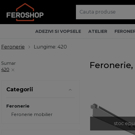
ADEZIVI SI VOPSELE
ATELIER
FERONER
Feronerie
Lungime: 420
Feronerie
Sumar
420
Categorii
Feronerie
Feronerie mobilier
stoc epu