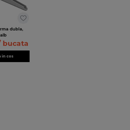
arma dubla,
alb
/ bucata
 in cos