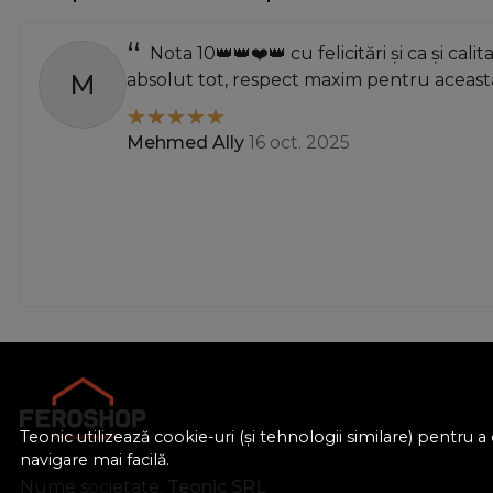
40mm
41
Nota 10👑👑❤️👑 cu felicitări și ca și calit
M
absolut tot, respect maxim pentru această
44mm
47mm
Mehmed Ally
16 oct. 2025
49 mm
49
50mm
50
52
60
62
65
66
70
Teonic utilizează cookie-uri (și tehnologii similare) pentru
71
navigare mai facilă.
75mm
Nume societate:
Teonic SRL