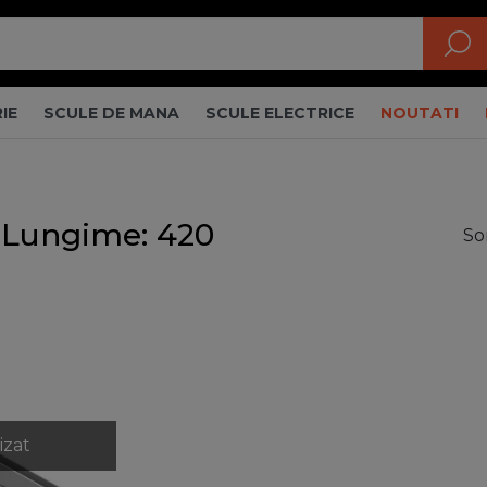
IE
SCULE DE MANA
SCULE ELECTRICE
NOUTATI
, Lungime: 420
So
izat