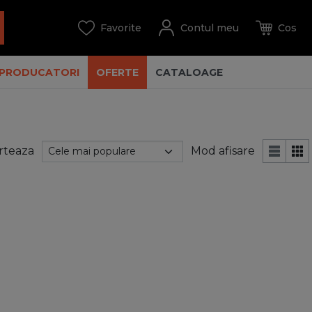
PRODUCATORI
OFERTE
CATALOAGE
rteaza
Mod afisare