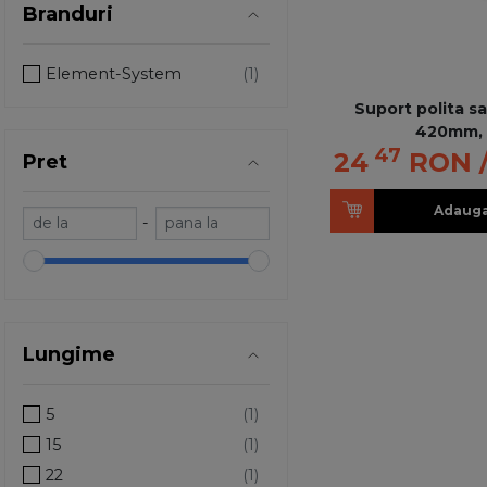
Branduri
Element-System
Suport polita s
420mm, 
47
24
RON
Pret
Adauga
-
Lungime
5
15
22