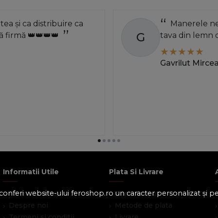
atea și ca distribuire ca
Manerele neg
G
 firmă 👑👑👑👑
tava din lemn 
Gavrilut Mirce
Informatii Utile
Plata Si Livrare
 a conferi website-ului feroshop.ro un caracter personalizat și 
Formular retur
Cum cumpar
Despre noi
Metode de plata
Termeni si conditii
Livrare