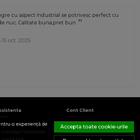
re cu aspect industrial se potrivesc perfect cu
de nuc. Calitate buna,pret bun
a
15 oct. 2025
Asistenta
Cont Client
pentru o experiență de
Contacteaza-ne
Contul meu
Accepta toate cookie-urile
Intrebari frecvente
Inregistrare
Harta site
Recuperare parola