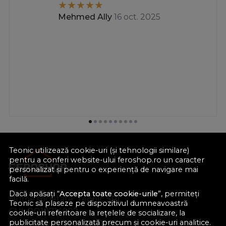
Mehmed Ally
16 oct. 2025
Teonic utilizează cookie-uri (și tehnologii similare)
pentru a conferi website-ului feroshop.ro un caracter
personalizat și pentru o experiență de navigare mai
facilă.
Dacă apăsați “
Accepta toate cookie-urile
”, permiteți
Nume societate:
Teonic SRL
Teonic să plaseze pe dispozitivul dumneavoastră
CUI:
RO10714902
cookie-uri referitoare la rețelele de socializare, la
publicitate personalizată precum și cookie-uri analitice.
Nr. reg. com.:
J38/289/1998