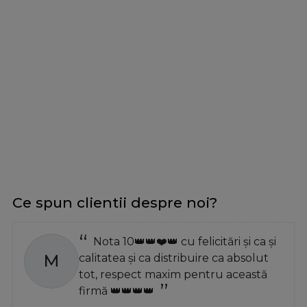
Ce spun clientii despre noi?
Nota 10👑👑❤️👑 cu felicitări și ca și
M
calitatea și ca distribuire ca absolut
tot, respect maxim pentru această
firmă 👑👑👑👑