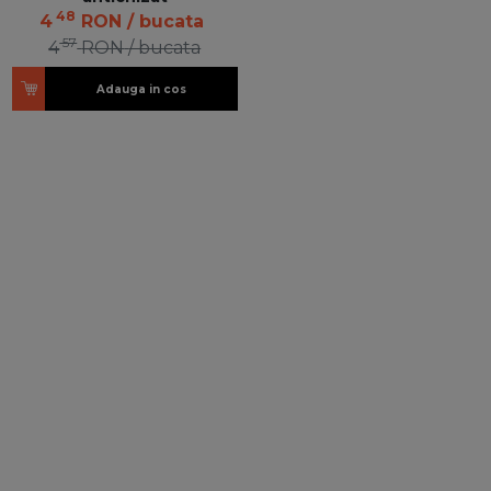
48
4
RON
/ bucata
57
4
RON
/ bucata
Adauga in cos