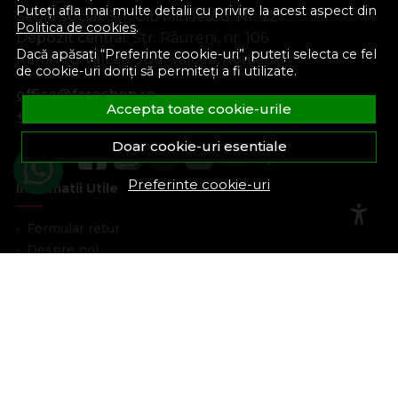
Puteți afla mai multe detalii cu privire la acest aspect din
Sediu social:
Str. Gib Mihăescu, Nr. 22
Politica de cookies
.
Depozit central:
Str. Râureni, nr. 106
Dacă apăsați “Preferinte cookie-uri”, puteți selecta ce fel
Râmnicu Vâlcea, Jud. Vâlcea, România
de cookie-uri doriți să permiteți a fi utilizate.
office@feroshop.ro
Accepta toate cookie-urile
+40 311 100 277
Doar cookie-uri esentiale
Preferinte cookie-uri
Informatii Utile
Formular retur
Despre noi
Termeni si conditii
Confidentialitate
Marturiile clientilor
Politica de Cookies
Blog
Plata Si Livrare