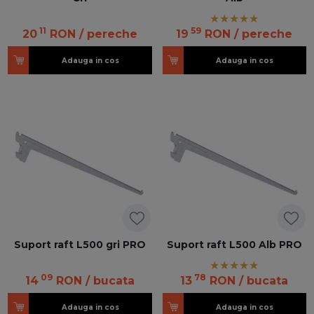
11
59
20
RON
/ pereche
19
RON
/ pereche
Adauga in cos
Adauga in cos
Suport raft L500 gri PRO
Suport raft L500 Alb PRO
09
78
14
RON
/ bucata
13
RON
/ bucata
Adauga in cos
Adauga in cos