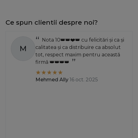
Ce spun clientii despre noi?
Nota 10👑👑❤️👑 cu felicitări și ca și
M
calitatea și ca distribuire ca absolut
tot, respect maxim pentru această
firmă 👑👑👑👑
Mehmed Ally
16 oct. 2025