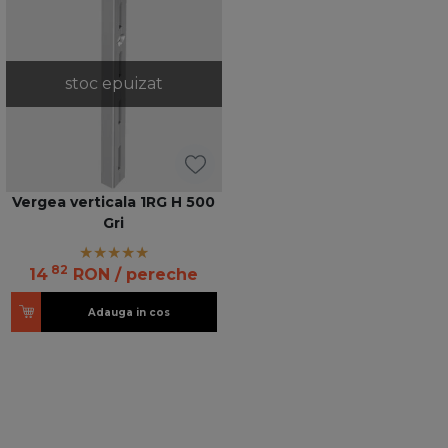
stoc epuizat
Vergea verticala 1RG H 500
Gri
82
14
RON
/ pereche
Adauga in cos