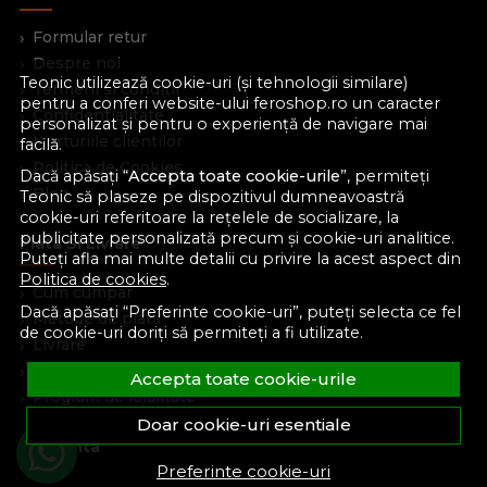
Formular retur
Despre noi
Teonic utilizează cookie-uri (și tehnologii similare)
Termeni si conditii
pentru a conferi website-ului feroshop.ro un caracter
Confidentialitate
personalizat și pentru o experiență de navigare mai
Marturiile clientilor
facilă.
Politica de Cookies
Dacă apăsați “
Accepta toate cookie-urile
”, permiteți
Blog
Teonic să plaseze pe dispozitivul dumneavoastră
cookie-uri referitoare la rețelele de socializare, la
publicitate personalizată precum și cookie-uri analitice.
Plata Si Livrare
Puteți afla mai multe detalii cu privire la acest aspect din
Politica de cookies
.
Cum cumpar
Dacă apăsați “Preferinte cookie-uri”, puteți selecta ce fel
Metode de plata
de cookie-uri doriți să permiteți a fi utilizate.
Livrare
Politica de garantie si retururi
Accepta toate cookie-urile
Program de loialitate
Doar cookie-uri esentiale
Asistenta
Preferinte cookie-uri