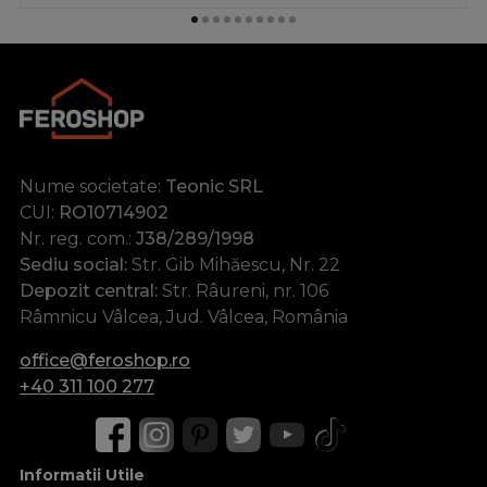
Nume societate:
Teonic SRL
CUI:
RO10714902
Nr. reg. com.:
J38/289/1998
Sediu social:
Str. Gib Mihăescu, Nr. 22
Depozit central:
Str. Râureni, nr. 106
Râmnicu Vâlcea, Jud. Vâlcea, România
office@feroshop.ro
+40 311 100 277
Informatii Utile