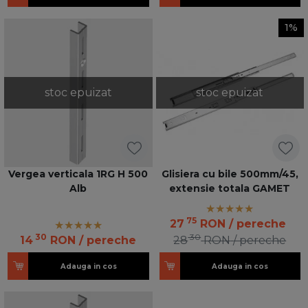
1%
stoc epuizat
stoc epuizat
Vergea verticala 1RG H 500
Glisiera cu bile 500mm/45,
Alb
extensie totala GAMET
75
27
RON
/ pereche
30
30
14
RON
/ pereche
28
RON
/ pereche
Adauga in cos
Adauga in cos