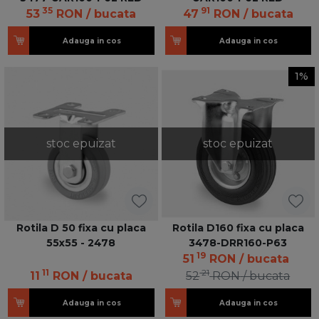
35
91
53
RON
/ bucata
47
RON
/ bucata
Adauga in cos
Adauga in cos
1%
stoc epuizat
stoc epuizat
Rotila D 50 fixa cu placa
Rotila D160 fixa cu placa
55x55 - 2478
3478-DRR160-P63
19
51
RON
/ bucata
11
21
11
RON
/ bucata
52
RON
/ bucata
Adauga in cos
Adauga in cos