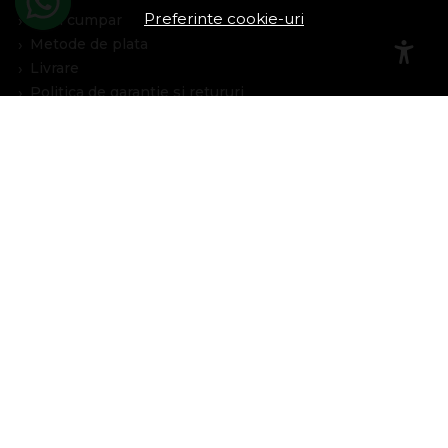
Preferinte cookie-uri
Cum cumpar
Metode de plata
Livrare
Politica de garantie si retururi
Program de loialitate
Asistenta
Contacteaza-ne
Intrebari frecvente
Harta site
ANPC
Solutionarea litigiilor
Informatii legale
Cont Client
Contul meu
Inregistrare