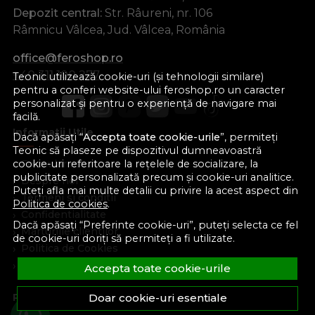
Depozit central:
Str. Râureni, nr. 106
Râmnicu Vâlcea, Jud. Vâlcea, România
office@feroshop.ro
+40 311 100 277
Teonic utilizează cookie-uri (și tehnologii similare)
pentru a conferi website-ului feroshop.ro un caracter
personalizat și pentru o experiență de navigare mai
facilă.
Informatii Utile
Dacă apăsați “
Accepta toate cookie-urile
”, permiteți
Teonic să plaseze pe dispozitivul dumneavoastră
Formular retur
cookie-uri referitoare la rețelele de socializare, la
publicitate personalizată precum și cookie-uri analitice.
Despre noi
Puteți afla mai multe detalii cu privire la acest aspect din
Termeni si conditii
Politica de cookies
.
Confidentialitate
Dacă apăsați “Preferinte cookie-uri”, puteți selecta ce fel
Marturiile clientilor
de cookie-uri doriți să permiteți a fi utilizate.
Politica de Cookies
Blog
Accepta toate cookie-urile
Plata Si Livrare
Doar cookie-uri esentiale