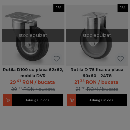
1%
1%
stoc epuizat
stoc epuizat
Rotila D100 cu placa 62x62,
Rotila D 75 fixa cu placa
mobila DVR
60x60 - 2478
41
35
29
RON
/ bucata
21
RON
/ bucata
99
78
29
RON
/ bucata
21
RON
/ bucata
Adauga in cos
Adauga in cos