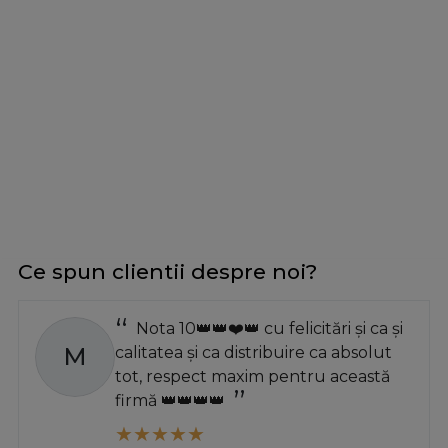
Ce spun clientii despre noi?
Nota 10👑👑❤️👑 cu felicitări și ca și
M
calitatea și ca distribuire ca absolut
tot, respect maxim pentru această
firmă 👑👑👑👑