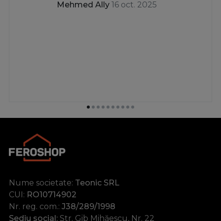
Mehmed Ally
16 oct. 2025
Nume societate:
Teonic SRL
CUI:
RO10714902
Nr. reg. com.:
J38/289/1998
Sediu social:
Str. Gib Mihăescu, Nr. 22